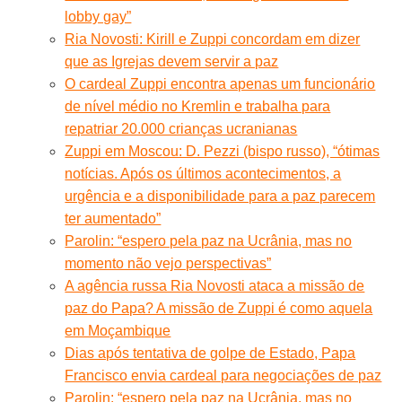
lobby gay”
Ria Novosti: Kirill e Zuppi concordam em dizer
que as Igrejas devem servir a paz
O cardeal Zuppi encontra apenas um funcionário
de nível médio no Kremlin e trabalha para
repatriar 20.000 crianças ucranianas
Zuppi em Moscou: D. Pezzi (bispo russo), “ótimas
notícias. Após os últimos acontecimentos, a
urgência e a disponibilidade para a paz parecem
ter aumentado”
Parolin: “espero pela paz na Ucrânia, mas no
momento não vejo perspectivas”
A agência russa Ria Novosti ataca a missão de
paz do Papa? A missão de Zuppi é como aquela
em Moçambique
Dias após tentativa de golpe de Estado, Papa
Francisco envia cardeal para negociações de paz
Parolin: “espero pela paz na Ucrânia, mas no