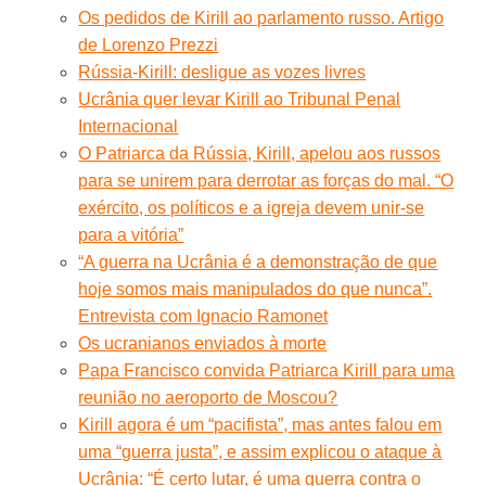
Os pedidos de Kirill ao parlamento russo. Artigo
de Lorenzo Prezzi
Rússia-Kirill: desligue as vozes livres
Ucrânia quer levar Kirill ao Tribunal Penal
Internacional
O Patriarca da Rússia, Kirill, apelou aos russos
para se unirem para derrotar as forças do mal. “O
exército, os políticos e a igreja devem unir-se
para a vitória”
“A guerra na Ucrânia é a demonstração de que
hoje somos mais manipulados do que nunca”.
Entrevista com Ignacio Ramonet
Os ucranianos enviados à morte
Papa Francisco convida Patriarca Kirill para uma
reunião no aeroporto de Moscou?
Kirill agora é um “pacifista”, mas antes falou em
uma “guerra justa”, e assim explicou o ataque à
Ucrânia: “É certo lutar, é uma guerra contra o