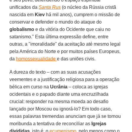
unificados da
Santa Rus
(o núcleo da Rússia cristã
nascida em
Kiev
há mil anos), cumprem o missão de
conservar e defender o mundo do ataque do
globalismo
e da vitória do Ocidente que caiu no
satanismo." Esta última expressão define, entre
outras, a "imoralidade" da aceitação até mesmo legal
pela América do Norte e por muitos países Europeus,
da
homossexualidade
e das uniões civis.
A dureza do texto – com as suas acusações
veementes e a justificação religiosa para a operação
bélica em curso na
Ucrânia
– coloca as igrejas
ocidentais e o papado diante uma encruzilhada
crucial: responder na mesma moeda ao desafio
lançado por Moscou ou ignorá-lo? Em todo caso,
essas palavras tremendas anunciam que já se tornou
moribunda a tentativa de reconciliar as
Igrejas
divididas
, isto é, o
ecumenismo
, pelo menos como o