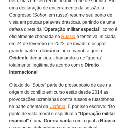
dela, mas em seu reconfortante cone de sombra. Em
uma declaração de encerramento da sessão, o
Congresso (
Sobor
, em russo) resume seu ponto de
vista em poucas palavras drásticas, partindo de uma
defesa direta da “
Operação militar especial
”, como é
oficialmente chamada na
Rússia
a tentativa, iniciada
em 24 de fevereiro de 2022, de invadir e ocupar
grande parte da
Ucrânia
: uma manobra que o
Ocidente
denunciou, chamando-a de “guerra”
totalmente ilegítima de acordo com o
Direito
Internacional
.
O texto do “
Sobor
” parte do pressuposto de que na
origem do conflito em curso estão desde 2014 as
provocações ucranianas contra russos e russófonos
na parte oriental da
Ucrânia
. E por isso escreve: “Do
ponto de vista moral e espiritual a “
Operação militar
especial
" é uma
Guerra santa
com a qual a
Rússia
e seu povo, defendendo o espaço espiritual