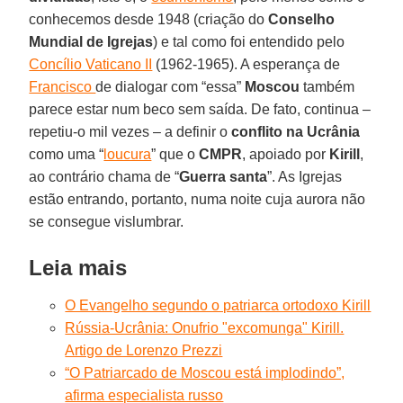
conhecemos desde 1948 (criação do
Conselho
Mundial de Igrejas
) e tal como foi entendido pelo
Concílio Vaticano II
(1962-1965). A esperança de
Francisco
de dialogar com “essa”
Moscou
também
parece estar num beco sem saída. De fato, continua –
repetiu-o mil vezes – a definir o
conflito na
Ucrânia
como uma “
loucura
” que o
CMPR
, apoiado por
Kirill
,
ao contrário chama de “
Guerra santa
”. As Igrejas
estão entrando, portanto, numa noite cuja aurora não
se consegue vislumbrar.
Leia mais
O Evangelho segundo o patriarca ortodoxo Kirill
Rússia-Ucrânia: Onufrio "excomunga" Kirill.
Artigo de Lorenzo Prezzi
“O Patriarcado de Moscou está implodindo”,
afirma especialista russo