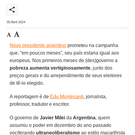
share
05 Abril 2024
Novo presidente argentino
prometeu na campanha
que, “em poucos meses”, seu país estaria igual aos
europeus. Nos primeiros meses de (des)governo a
pobreza aumenta vertiginosamente
, junto dos
preços gerais e do arrependimento de seus eleitores
de tê-lo elegido.
A reportagem é de
Edu Montesanti
, jornalista,
professor, tradutor e escritor.
O governo de
Javier Milei
da
Argentina
, quem
assumiu o poder em dezembro do ano passado
vociferando
ultraneoliberalismo
ao estilo
macarthista