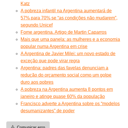
Katz
A pobreza infantil na Argentina aumentará de
57% para 70% se “as condições não mudarem”,
segundo Unicef
Fome argentina. Artigo de Martin Caparros
Mais que uma panela: as mulheres e a economia
popular numa Argentina em crise
A Argentina de Javier Milei: um novo estado de
exceção que pode virar regra
Argentina: padres das favelas denunciam a
redução do orçamento social como um golpe
duro aos pobres
A pobreza na Argentina aumenta 8 pontos em
janeiro e atinge quase 60% da população
Francisco adverte a Argentina sobre os “modelos
desumanizantes” de poder
⚠️
Comunicar erro