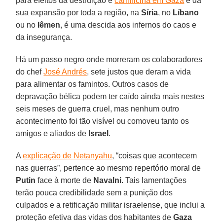
para efeitos da destruição e
carnificina em Gaza
e da
sua expansão por toda a região, na
Síria
, no
Líbano
ou no
Iêmen
, é uma descida aos infernos do caos e
da insegurança.
Há um passo negro onde morreram os colaboradores
do chef
José Andrés
, sete justos que deram a vida
para alimentar os famintos. Outros casos de
depravação bélica podem ter caído ainda mais nestes
seis meses de guerra cruel, mas nenhum outro
acontecimento foi tão visível ou comoveu tanto os
amigos e aliados de
Israel
.
A
explicação de Netanyahu
, “coisas que acontecem
nas guerras”, pertence ao mesmo repertório moral de
Putin
face à morte de
Navalni
. Tais lamentações
terão pouca credibilidade sem a punição dos
culpados e a retificação militar israelense, que inclui a
proteção efetiva das vidas dos habitantes de
Gaza