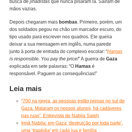
busca de
jihadistas
que nunca pisaram lá. Saíram de
mãos vazias.
Depois chegaram mais
bombas
. Primeiro, porém, um
dos soldados pegou no chão um marcador escuro, do
tipo usado para escrever nos quadros. Ele queria
deixar a sua mensagem em inglês, numa parede
junto à porta de entrada do complexo escolar: “
Hamas
is responsible. You pay the price!
” A guerra de
Gaza
explicada em sete palavras: “O
Hamas
é
responsável. Paguem as consequências!”
Leia mais
“700 na igreja, as pessoas estão presas no sul de
Gaza. Mataram os nossos alunos, há cadáveres
nas ruas”. Entrevista de Nabila Saleh
Irmã Nabila: em Gaza ‘destruição por toda parte’,
uma ‘tragédia’ em cada rua e família