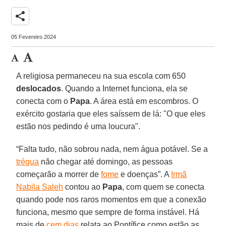
share
05 Fevereiro 2024
A religiosa permaneceu na sua escola com 650
deslocados
. Quando a Internet funciona, ela se
conecta com o
Papa
. A área está em escombros. O
exército gostaria que eles saíssem de lá: "O que eles
estão nos pedindo é uma loucura".
“Falta tudo, não sobrou nada, nem água potável. Se a
trégua
não chegar até domingo, as pessoas
começarão a morrer de
fome
e doenças”. A
Irmã
Nabila Saleh
contou ao
Papa
, com quem se conecta
quando pode nos raros momentos em que a conexão
funciona, mesmo que sempre de forma instável. Há
mais de
cem dias
relata ao Pontífice como estão as