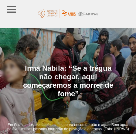
Irmã Nabila: “Se a trégua
não chegar, aqui
começaremos a morrer de
fome”
Em Gaza, todos os dias é uma luta para encontrar pão e água. Sem água
potável, muitas pessoas morrerão de privação e doenças. (Foto: UNRWA)