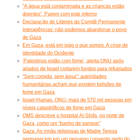
“A água está contaminada e as crianças estão
doentes”. Parem com este inferno
Declaração de Líderes do Comitê Permanente
Interagências: não podemos abandonar o povo
de Gaza
Em Gaza, está em jogo o que somos. A crise de
identidade do Ocidente
'Palestinos estão com fome', alerta ONU após
aliados de Israel cortarem fundos para refugiados
“Sem comida, sem água”: autoridades
humanitárias acham que existem bolsões de
fome em Gaza
Israel-Hamas. ONU: mais de 570 mil pessoas em
níveis catastróficos de fome em Gaza
OMS descreve o hospital Al-Shifa, no norte de
Gaza, como um “banho de sangue”
Gaza. As irmãs religiosas de Madre Teresa
permanecem em um pequeno convento perto do