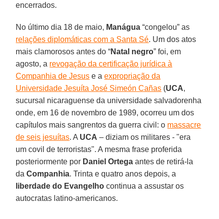
encerrados.
No último dia 18 de maio,
Manágua
“congelou” as
relações diplomáticas com a Santa Sé
. Um dos atos
mais clamorosos antes do “
Natal negro
” foi, em
agosto, a
revogação da certificação jurídica à
Companhia de Jesus
e a
expropriação da
Universidade Jesuíta José Simeón Cañas
(
UCA
,
sucursal nicaraguense da universidade salvadorenha
onde, em 16 de novembro de 1989, ocorreu um dos
capítulos mais sangrentos da guerra civil: o
massacre
de seis jesuítas
. A
UCA
– diziam os militares - "era
um covil de terroristas". A mesma frase proferida
posteriormente por
Daniel Ortega
antes de retirá-la
da
Companhia
. Trinta e quatro anos depois, a
liberdade do Evangelho
continua a assustar os
autocratas latino-americanos.