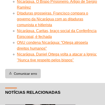
Nicarágua. O Bispo Prisioneiro. Artigo de Sergio
Ramírez
Ditaduras grosseiras. Francisco compara o
governo da Nicarágua com as ditaduras
comunista e hitlerista
Nicarágua. Caritas, braço social da Conferência
Episcopal, é fechada
ONU condena Nicarágua: “Ortega atropela
direitos humanos”
Nicarágua. Daniel Ortega volta a atacar a Igreja:
"Nunca tive respeito pelos bispos"
⚠️
Comunicar erro
NOTÍCIAS RELACIONADAS