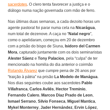
sacerdotes
. O clero tenta favorecer a justiça e o
diálogo numa nação governada com mão de ferro.
Nas últimas duas semanas, a cada dezoito horas um
agente pastoral foi parar numa cela na
Nicarágua
,
num total de dezenove. A caça no “
Natal negro
”,
como o apelidaram, começou em 20 de dezembro
com a prisão do bispo de Siuna,
Isidoro del Carmen
Mora
, capturado juntamente com os dois seminaristas
Alester Sáenz
e
Tony Palacios
, pela “culpa” de ter
mencionado na homilia do dia anterior o coirmão
Rolando Álvarez
que cumpre pena de 26 anos por
“traição à pátria” na prisão
La Modelo de Manágua
.
Nos dias seguintes coube aos sacerdotes
Pablo
Villafranca
,
Carlos Avilés
,
Hector Treminio
,
Fernando
Calero
,
Marcos Diaz Prado de Leon
,
Ismael Serrano
,
Silvio Fonseca
,
Miguel Mantica
,
Mykel Monterrey
,
Jader Hernández
,
Ervin López
,