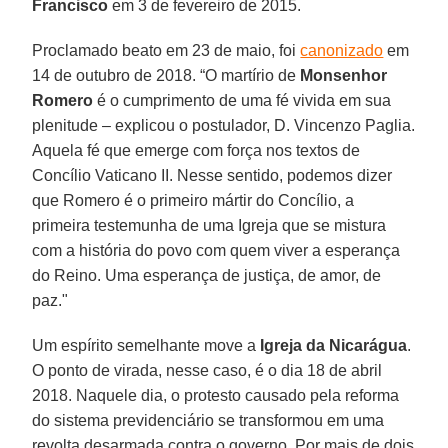
Francisco
em 3 de fevereiro de 2015.
Proclamado beato em 23 de maio, foi
canonizado
em
14 de outubro de 2018. “O martírio de
Monsenhor
Romero
é o cumprimento de uma fé vivida em sua
plenitude – explicou o postulador, D. Vincenzo Paglia.
Aquela fé que emerge com força nos textos de
Concílio Vaticano II. Nesse sentido, podemos dizer
que Romero é o primeiro mártir do Concílio, a
primeira testemunha de uma Igreja que se mistura
com a história do povo com quem viver a esperança
do Reino. Uma esperança de justiça, de amor, de
paz."
Um espírito semelhante move a
Igreja da Nicarágua
.
O ponto de virada, nesse caso, é o dia 18 de abril
2018. Naquele dia, o protesto causado pela reforma
do sistema previdenciário se transformou em uma
revolta desarmada contra o governo. Por mais de dois