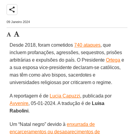
share
09 Janeiro 2024
Desde 2018, foram cometidos
740 ataques
, que
incluem profanações, agressões, sequestros, prisões
arbitrárias e expulsões do país. O Presidente
Ortega
e
a sua esposa vice-presidente declaram-se católicos,
mas têm como alvo bispos, sacerdotes e
universidades religiosas por criticarem o regime.
A reportagem é de
Lucia Capuzzi
, publicada por
Avvenire
, 05-01-2024. A tradução é de
Luisa
Rabolini
.
Um “Natal negro” devido à
enxurrada de
encarceramentos ou desaparecimentos de