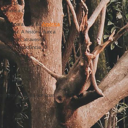
x
, em 1968. O texto foi
 a América Central
:
o aqui para falar da
América
r do sul. A história nunca
i até Bonn, atravessa
ão tem importância. O
 os responsáveis por suas