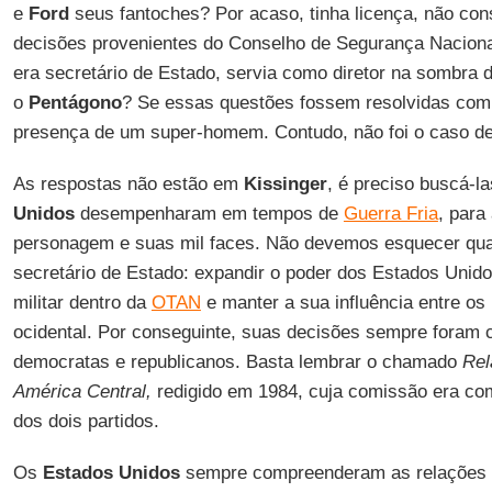
e
Ford
seus fantoches? Por acaso, tinha licença, não con
decisões provenientes do Conselho de Segurança Nacio
era secretário de Estado, servia como diretor na sombra 
o
Pentágono
? Se essas questões fossem resolvidas com
presença de um super-homem. Contudo, não foi o caso d
As respostas não estão em
Kissinger
, é preciso buscá-l
Unidos
desempenharam em tempos de
Guerra Fria
, para
personagem e suas mil faces. Não devemos esquecer qua
secretário de Estado: expandir o poder dos Estados Unidos
militar dentro da
OTAN
e manter a sua influência entre os
ocidental. Por conseguinte, suas decisões sempre foram
democratas e republicanos. Basta lembrar o chamado
Rel
América Central,
redigido em 1984, cuja comissão era co
dos dois partidos.
Os
Estados Unidos
sempre compreenderam as relações