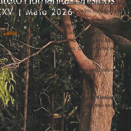
de
Eduardo Frei Montalva
,
Gabriel Valdés Subercaseau
citado por
Gregorio Selser
no
Relatório Kissinger contra
– Senhor Ministro, o senhor fez um discurso estranho. Vei
Latina
, mas isso não é importante. Nada importante pode vi
ocorreu no sul. O eixo da história começa em Moscou, va
Washington e segue para Tóquio. O que acontece no sul n
senhor desperdiçou o seu tempo.
– Senhor Kissinger, o senhor não sabe nada sobre o Sul.
– Não, senhor Valdés, e não me importa...
Em conclusão, Os Estados Unidos, e não
Kissinger
, são
políticas de morte
. Ele foi apenas a sua mão executora.
Leia mais