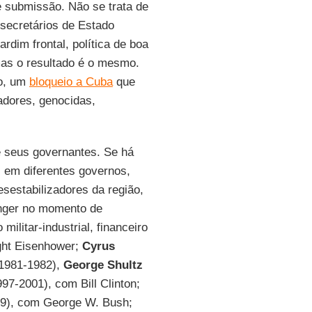
 e submissão. Não se trata de
 secretários de Estado
rdim frontal, política de boa
mas o resultado é o mesmo.
do, um
bloqueio a Cuba
que
tadores, genocidas,
 seus governantes. Se há
 em diferentes governos,
estabilizadores da região,
inger no momento de
ilitar-industrial, financeiro
ht Eisenhower;
Cyrus
1981-1982),
George Shultz
97-2001), com Bill Clinton;
9), com George W. Bush;