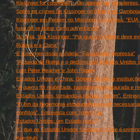
Kissinger foi conselheiro não apenas de presidente
Sobre os crimes de Kissinger no Chile e no Camboja
Kissinger em Pequim no Ministério da Defesa: “EUA
luxo de se tratar como adversários”
Ucrânia, fala Kissinger: “Por que o Ocidente deve ev
Rússia e a China”
E Kissinger disse a Videla: "Façam tudo depressa"
“A queda de Roma e o declínio dos Estados Unidos s
com Peter Heather e John Rapley
Estados Unidos e China: Golpes difíceis e instituiçõ
“A guerra foi reabilitada, rapidamente restaurada e 
Estados Unidos, tornando-a opinião comum”. Entrevi
“O fim da hegemonia estadunidense está necessari
conflitos”. Entrevista com John Gray
Estados Unidos: um Estado pária?
“O que os Estados Unidos fizeram no Chile é crimino
Kornbluh