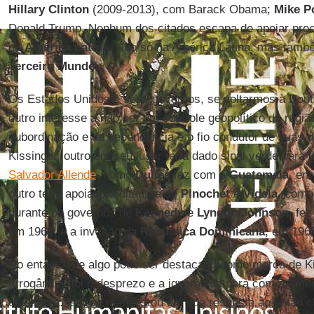
Hillary Clinton
(2009-2013), com Barack Obama;
Mike 
Donald Trump. Nenhum dos citados escapa de apoiar proc
na
América Latina
. Não só na América Latina, mas tam
Terceiro Mundo
.
Os Estados Unidos e seus governos, se voltarmos à Dout
outro interesse a não ser um controle geopolítico da regiã
subordinação e da dependência é o fio condutor de suas 
Kissinger, outro em seu lugar teria dado sinal verde para 
Salvador Allende
, como
Dulles
fez com a
Guatemala
, em
outro teria apoiado a ditadura de
Pinochet
e
Videla
, com
durante os governos de
Kennedy
e
Lyndon Johnson
, fe
em 1964, e a invasão da
República Dominicana
, em 196
No entanto, se algo pode ser destacado como marca de Ki
arrogância, foi o desprezo e a ignorância para com a Amér
ostentava. Isto se manifestou em sua resposta ao então c