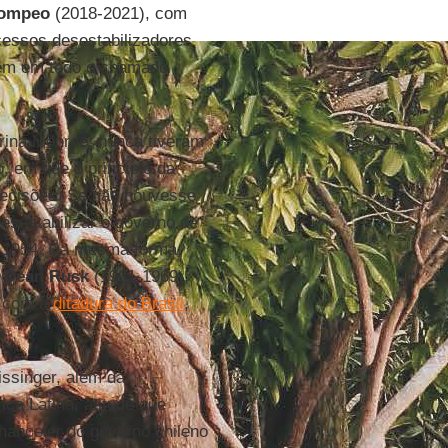
Pompeo
(2018-2021), com
essos desestabilizadores
bém em todo o chamado
rina Monroe, nunca tiveram
o, em que o princípio da
decisões. Se não houvesse
desestabilizar o governo de
 1954. Da mesma forma,
o
Dean Rusk
(1961-1969),
z com a
ditadura do Brasil
,
5.
ssinger, além da
ica Latina, atitude que
hanceler do governo chileno