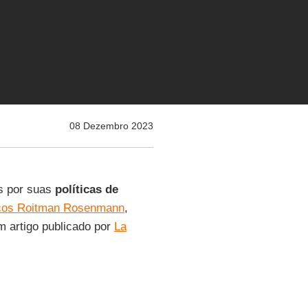
08 Dezembro 2023
s por suas
políticas de
cos Roitman Rosenmann
,
em artigo publicado por
La