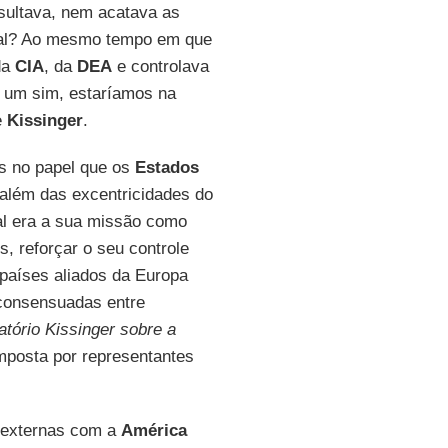
sultava, nem acatava as
nal? Ao mesmo tempo em que
da
CIA
, da
DEA
e controlava
 um sim, estaríamos na
e
Kissinger
.
as no papel que os
Estados
 além das excentricidades do
l era a sua missão como
, reforçar o seu controle
 países aliados da Europa
 consensuadas entre
atório Kissinger sobre a
mposta por representantes
 externas com a
América