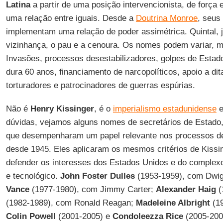
Latina
a partir de uma posição intervencionista, de força
uma relação entre iguais. Desde a
Doutrina Monroe
, seus
implementam uma relação de poder assimétrica. Quintal, ja
vizinhança, o pau e a cenoura. Os nomes podem variar, 
Invasões, processos desestabilizadores, golpes de Esta
dura 60 anos, financiamento de narcopolíticos, apoio a di
torturadores e patrocinadores de guerras espúrias.
Não é
Henry Kissinger
, é o
imperialismo estadunidense
e
dúvidas, vejamos alguns nomes de secretários de Estado,
que desempenharam um papel relevante nos processos des
desde 1945. Eles aplicaram os mesmos critérios de Kiss
defender os interesses dos Estados Unidos e do complexo m
e tecnológico.
John Foster Dulles
(1953-1959), com Dwig
Vance
(1977-1980), com Jimmy Carter;
Alexander Haig
(
(1982-1989), com Ronald Reagan;
Madeleine Albright
(19
Colin Powell
(2001-2005) e
Condoleezza Rice
(2005-200