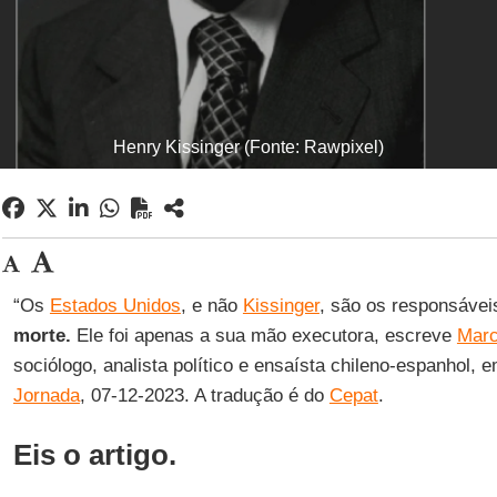
Henry Kissinger (Fonte: Rawpixel)
“Os
Estados Unidos
, e não
Kissinger
, são os responsávei
morte.
Ele foi apenas a sua mão executora, escreve
Mar
sociólogo, analista político e ensaísta chileno-espanhol, 
Jornada
, 07-12-2023. A tradução é do
Cepat
.
Eis o artigo.