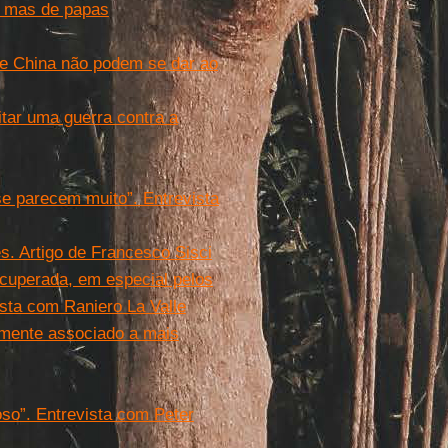
s, mas de papas
 e China não podem se dar ao
itar uma guerra contra a
e parecem muito”. Entrevista
es. Artigo de Francesco Sisci
recuperada, em especial pelos
sta com Raniero La Valle
amente associado a mais
so”. Entrevista com Peter