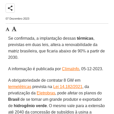
share
07 Dezembro 2023
Se confirmada, a implantação dessas
térmicas
,
previstas em duas leis, altera a renovabilidade da
matriz brasileira, que ficaria abaixo de 90% a partir de
2030.
A informação é publicada por
ClimaInfo
, 05-12-2023.
A obrigatoriedade de contratar 8 GW em
termelétricas
prevista na
Lei 14.182/2021
, da
privatização da
Eletrobras
, pode afetar os planos do
Brasil
de se tornar um grande produtor e exportador
de
hidrogênio verde
. O mesmo vale para a extensão
até 2040 da concessão de subsídios à usina a