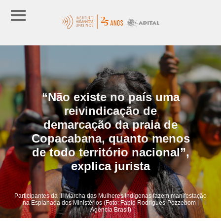
“Não existe no país uma
reivindicação de
demarcação da praia de
Copacabana, quanto menos
de todo território nacional”,
explica jurista
Participantes da III Marcha das Mulheres Indígenas fazem manifestação
na Esplanada dos Ministérios (Foto: Fabio Rodrigues-Pozzebom |
Agência Brasil)