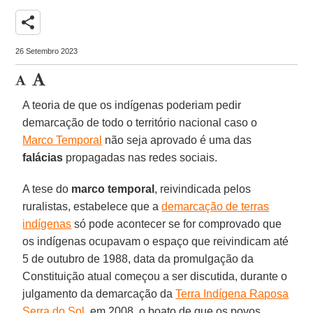
share
26 Setembro 2023
A teoria de que os indígenas poderiam pedir
demarcação de todo o território nacional caso o
Marco Temporal
não seja aprovado é uma das
falácias
propagadas nas redes sociais.
A tese do
marco temporal
, reivindicada pelos
ruralistas, estabelece que a
demarcação de terras
indígenas
só pode acontecer se for comprovado que
os indígenas ocupavam o espaço que reivindicam até
5 de outubro de 1988, data da promulgação da
Constituição atual começou a ser discutida, durante o
julgamento da demarcação da
Terra Indígena Raposa
Serra do Sol
, em 2008, o boato de que os povos