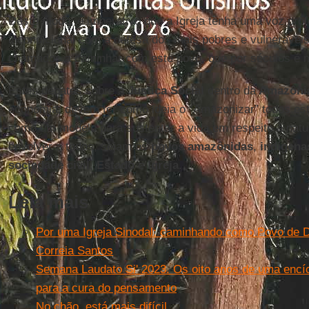
Deste modo, é imperativo que a Igreja tenha uma voz pro
incondicional com a defesa dos mais pobres e vulneráve
chamados a caminhar com este povo, que por séculos é m
Estes debates sobre a
Justiça Social
dentro da
Amazôni
economia, devem ter como ideia o “Amazonizar” todos este
como um modelo para sustentar a vida em respeito à natur
envolver a todos, sejam os
povos amazônidas
,
indígena
sociedade civil
,
Estado
e
Igreja
.
Leia mais
Por uma Igreja Sinodal: caminhando como Povo de D
Correia Santos
Semana Laudato Si' 2023. Os oito anos de uma encíc
para a cura do pensamento
No chão, está mais difícil