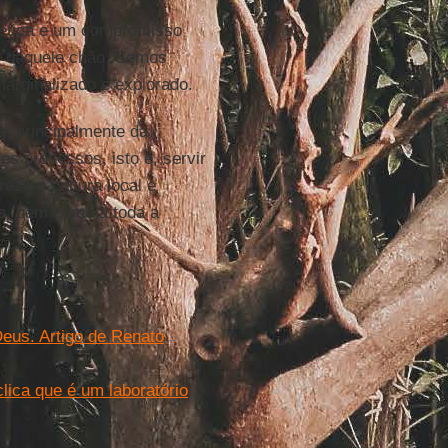
fética e um compromisso
is daquele chão. Somos
arginalizado e explorado.
a
, principalmente da
s processos, isto é, servir
eza e cultura local e
s
, bem como a toda a
eus. Artigo de Renato
lica que é um laboratório