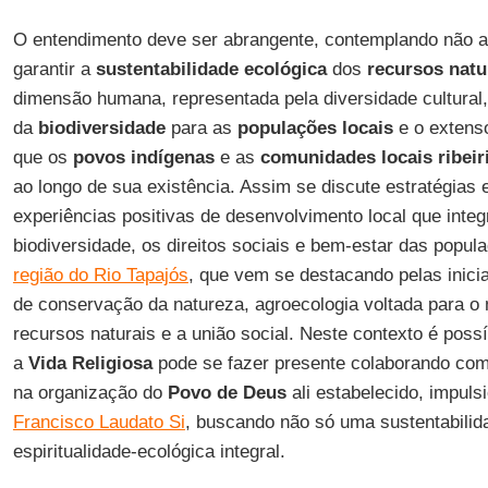
O entendimento deve ser abrangente, contemplando não 
garantir a
sustentabilidade ecológica
dos
recursos natu
dimensão humana, representada pela diversidade cultural, o
da
biodiversidade
para as
populações locais
e o extens
que os
povos indígenas
e as
comunidades locais ribeir
ao longo de sua existência. Assim se discute estratégias
experiências positivas de desenvolvimento local que inte
biodiversidade, os direitos sociais e bem-estar das popul
região do Rio Tapajós
, que vem se destacando pelas inic
de conservação da natureza, agroecologia voltada para o
recursos naturais e a união social. Neste contexto é possí
a
Vida Religiosa
pode se fazer presente colaborando com t
na organização do
Povo de Deus
ali estabelecido, impul
Francisco Laudato Si
, buscando não só uma sustentabili
espiritualidade-ecológica integral.