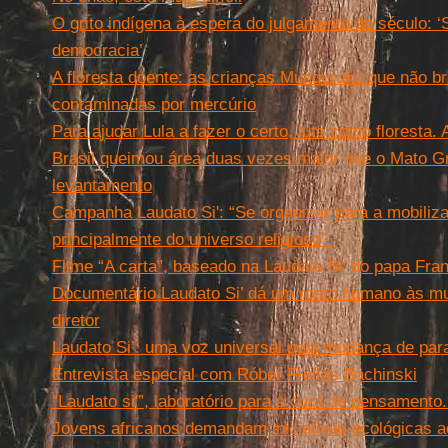
O grito indígena à espera do julgamento do século:
democracia’
A floresta doente: as crianças Munduruku que não b
contaminadas por mercúrio
Para ajudar Lula a fazer o certo, lute como floresta.
Brasil queimou área duas vezes maior que o Mato Gr
levantamento
Campanha Laudato Si': “Se organizar para a mobiliza
principalmente do universo religioso”
Filme “A carta”, baseado na Laudato Si’ do papa Fr
Documentário Laudato Si’ dá um rosto humano às mu
diretor
Laudato Si’: uma voz universal pela mudança de parad
Entrevista especial com Róber Freitas Bachinski
“Laudato si'”, laboratório para a cura do pensamento.
Jovens africanos demandam iniciativas ecológicas 