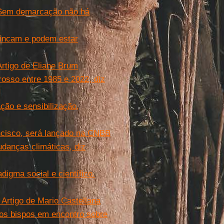
 ‘Sem demarcação não há
rincam e podem estar
 Artigo de Eliane Brum
osso entre 1985 e 2022, diz
ção e sensibilização,
ancisco, será lançado na CNBB
danças climáticas, diz
igma social e científico.
 Artigo de Mario Castellana
aos bispos em encontro sobre