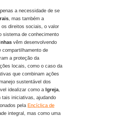
apenas a necessidade de se
rais
, mas também a
s direitos sociais, o valor
o sistema de conhecimento
inhas
vêm desenvolvendo
 e compartilhamento de
gram a proteção da
ações locais, como o caso da
iativas que combinam ações
 manejo sustentável dos
vel idealizar como a
Igreja
,
ais iniciativas, ajudando
sionados pela
Encíclica de
dade integral, mas como uma