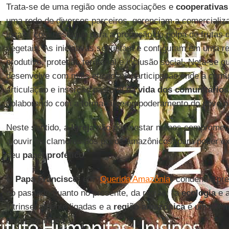
Trata-se de uma região onde associações e
cooperativas 
uma rede de diversos parceiros, gerenciam a comercializ
locais, com destaque para a produção de polpa de frutas d
vegetais. As iniciativas se juntam e configuram em uma 
produtivo, proteção territorial e inclusão social. Nota-se q
desenvolve com mais eficácia e participação onde a comu
articulação e inserção pastoral na
vida dos comunitários
colaborando com a formação e empoderamento do povo pa
Neste sentido, a
Igreja
não pode estar menos comprometid
a ouvir os clamores dos povos amazônicos, para poder e
seu
papel profético
.
O
Papa Francisco
, em “
Querida Amazônia
” condena a pr
no passado quanto no presente, da região: “a
ecologia
e 
intrinsecamente ligadas e a
região amazônica
é um exempl
deste equilíbrio”.