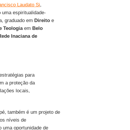
ancisco Laudato Si
,
 uma espiritualidade-
ta, graduado em
Direito
e
e Teologia
em
Belo
Rede Inaciana de
estratégias para
am a proteção da
lações locais,
 pé, também é um projeto de
os níveis de
mo uma oportunidade de