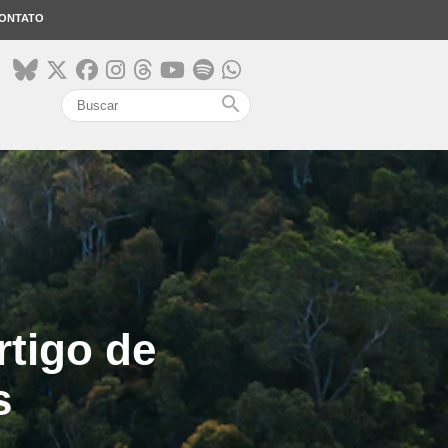
ONTATO
search
rtigo de
s