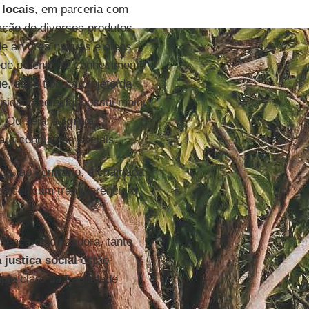
locais
, em parceria com
ação de diversos produtos
e árvores nativas e óleos
rede potente de conhecimento
ue, esse tipo de projeto de
nidade eclesial possui maior
. Ou seja, a
Igreja
ra conquistas sociais.
a, ao contrário, é chamada
xercer com transparência o
esença colonizadora, tanto
a
justiça social
estão
o claro da fragilidade