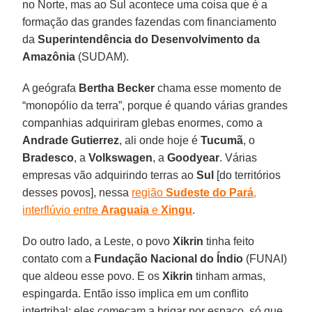
no Norte, mas ao Sul acontece uma coisa que é a
formação das grandes fazendas com financiamento
da
Superintendência do Desenvolvimento da
Amazônia
(SUDAM).
A geógrafa
Bertha Becker
chama esse momento de
“monopólio da terra”, porque é quando várias grandes
companhias adquiriram glebas enormes, como a
Andrade Gutierrez
, ali onde hoje é
Tucumã
, o
Bradesco
, a
Volkswagen
, a
Goodyear
. Várias
empresas vão adquirindo terras ao
Sul
[do territórios
desses povos], nessa
região
Sudeste do Pará
,
interflúvio entre
Araguaia
e
Xingu
.
Do outro lado, a Leste, o povo
Xikrin
tinha feito
contato com a
Fundação Nacional do Índio
(FUNAI)
que aldeou esse povo. E os
Xikrin
tinham armas,
espingarda. Então isso implica em um conflito
intertribal: eles começam a brigar por espaço, só que