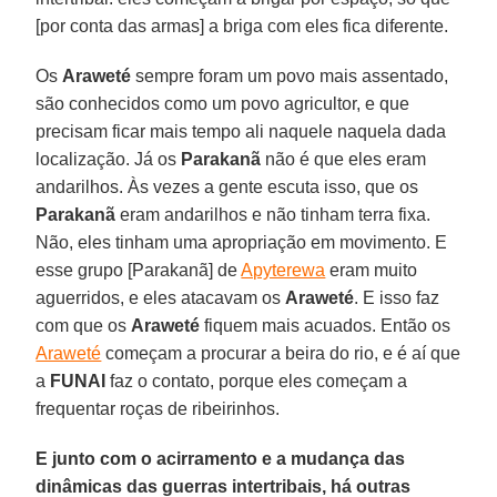
[por conta das armas] a briga com eles fica diferente.
Os
Araweté
sempre foram um povo mais assentado,
são conhecidos como um povo agricultor, e que
precisam ficar mais tempo ali naquele naquela dada
localização. Já os
Parakanã
não é que eles eram
andarilhos. Às vezes a gente escuta isso, que os
Parakanã
eram andarilhos e não tinham terra fixa.
Não, eles tinham uma apropriação em movimento. E
esse grupo [Parakanã] de
Apyterewa
eram muito
aguerridos, e eles atacavam os
Araweté
. E isso faz
com que os
Araweté
fiquem mais acuados. Então os
Araweté
começam a procurar a beira do rio, e é aí que
a
FUNAI
faz o contato, porque eles começam a
frequentar roças de ribeirinhos.
E junto com o acirramento e a mudança das
dinâmicas das guerras intertribais, há outras