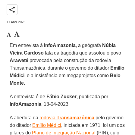
share
17 Abril 2023
Em entrevista à
InfoAmazonia
, a geógrafa
Núbia
Vieira Cardoso
fala da tragédia que assolou o povo
Araweté
provocada pela construção da rodovia
Transamazônica, durante o governo do ditador
Emílio
Médici
, e a insistência em megaprojetos como
Belo
Monte
.
A entrevista é de
Fábio Zucker
, publicada por
InfoAmazonia
, 13-04-2023.
A abertura da
rodovia
Transamazônica
pelo governo
do ditador
Emílio Médici
, iniciada em 1971, foi um dos
pilares do
Plano de Integração Nacional
(PIN), cujo