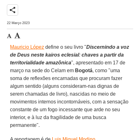
share
22 Março 2023
Mauricio López
define o seu livro "
Discernindo a voz
de Deus neste kairos eclesial
:
chaves a partir da
territorialidade amazônica
", apresentado em 17 de
março na sede do Celam em
Bogotá
, como "uma
soma de reflexões encarnadas que procuram fazer
algum sentido (alguns consideram-nas dignas de
serem chamadas de livro), nascidas no meio de
movimentos internos incontornáveis, com a sensação
constante de um fogo incessante que arde no seu
interior, e à luz da fragilidade de uma busca
permanente".
A reportagem é de
Luis Miguel Modino
.