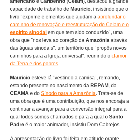
americano e Caribenho
(
Celam
), destacou a grande
capacidade de trabalho de
Mauricio
, insistindo que o
livro "exprime elementos que ajudam a
aprofundar o
caminho de renovação e reestruturação do Celam e o
espírito sinodal
em que tem sido conduzido", uma
obra que "nos leva ao coração da
Amazônia
através
das águas sinodais", um território que "propôs novos
caminhos para a Igreja universal", reunindo o
clamor
da Terra e dos pobres
.
Mauricio
esteve lá "vestindo a camisa", remando,
estando presente no nascimento da
REPAM
, da
CEAMA
e do
Sínodo para a Amazônia
. Trata-se de
uma obra que é uma contribuição, que nos encoraja a
continuar a avançar para a conversão integral para a
qual todos somos chamados e para a qual o
Santo
Padre
é o maior animador, insistiu Dom Cabrejos.
A apresentação do livro foi feita em atitude orante