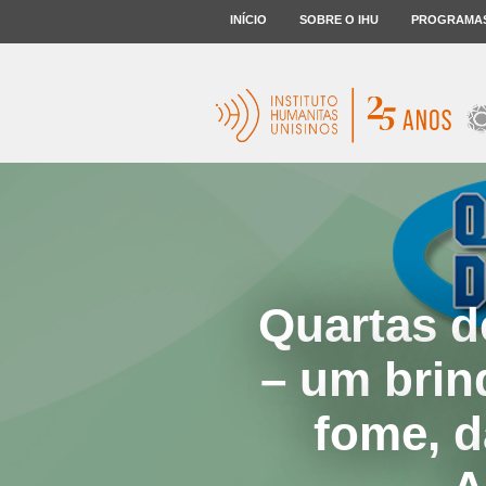
INÍCIO
SOBRE O IHU
PROGRAMA
Quartas d
– um brin
fome, d