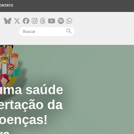
ONTATO
search
 uma saúde
ertação da
doenças!