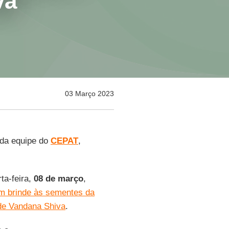
va
03 Março 2023
da equipe do
CEPAT
,
ta-feira,
08 de março
,
m brinde às sementes da
 de Vandana Shiva
.