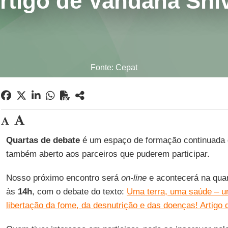
rtigo de Vandana Shi
Fonte: Cepat
Quartas de debate
é um espaço de formação continuada 
também aberto aos parceiros que puderem participar.
Nosso próximo encontro será
on-line
e acontecerá na quar
às
14h
, com o debate do texto:
Uma terra, uma saúde – u
libertação da fome, da desnutrição e das doenças! Artigo