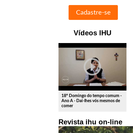
Vídeos IHU
play_circle_outline
18º Domingo do tempo comum -
Ano A - Dai-lhes vós mesmos de
comer
Revista ihu on-line