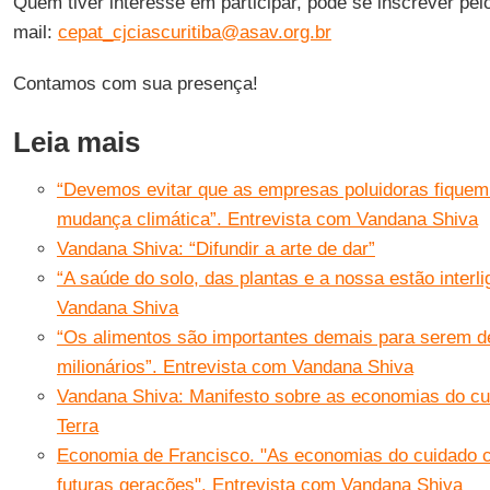
Quem tiver interesse em participar, pode se inscrever pel
mail:
cepat_cjciascuritiba@asav.org.br
Contamos com sua presença!
Leia mais
“Devemos evitar que as empresas poluidoras fiquem 
mudança climática”. Entrevista com Vandana Shiva
Vandana Shiva: “Difundir a arte de dar”
“A saúde do solo, das plantas e a nossa estão interl
Vandana Shiva
“Os alimentos são importantes demais para serem 
milionários”. Entrevista com Vandana Shiva
Vandana Shiva: Manifesto sobre as economias do cu
Terra
Economia de Francisco. "As economias do cuidado c
futuras gerações". Entrevista com Vandana Shiva