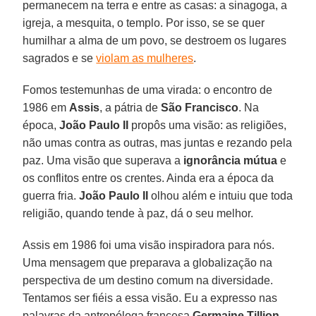
permanecem na terra e entre as casas: a sinagoga, a
igreja, a mesquita, o templo. Por isso, se se quer
humilhar a alma de um povo, se destroem os lugares
sagrados e se
violam as mulheres
.
Fomos testemunhas de uma virada: o encontro de
1986 em
Assis
, a pátria de
São Francisco
. Na
época,
João Paulo II
propôs uma visão: as religiões,
não umas contra as outras, mas juntas e rezando pela
paz. Uma visão que superava a
ignorância mútua
e
os conflitos entre os crentes. Ainda era a época da
guerra fria.
João Paulo II
olhou além e intuiu que toda
religião, quando tende à paz, dá o seu melhor.
Assis em 1986 foi uma visão inspiradora para nós.
Uma mensagem que preparava a globalização na
perspectiva de um destino comum na diversidade.
Tentamos ser fiéis a essa visão. Eu a expresso nas
palavras da antropóloga francesa
Germaine Tillion
,