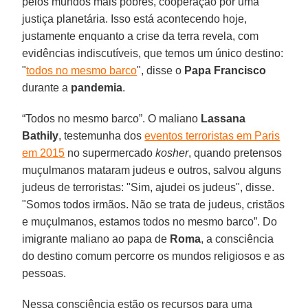
pelos mundos mais pobres, cooperação por uma
justiça planetária. Isso está acontecendo hoje,
justamente enquanto a crise da terra revela, com
evidências indiscutíveis, que temos um único destino:
"
todos no mesmo barco
", disse o
Papa Francisco
durante a
pandemia
.
“Todos no mesmo barco”. O maliano
Lassana
Bathily
, testemunha dos
eventos terroristas em Paris
em 2015
no supermercado
kosher
, quando pretensos
muçulmanos mataram judeus e outros, salvou alguns
judeus de terroristas: "Sim, ajudei os judeus", disse.
"Somos todos irmãos. Não se trata de judeus, cristãos
e muçulmanos, estamos todos no mesmo barco”. Do
imigrante maliano ao papa de
Roma
, a consciência
do destino comum percorre os mundos religiosos e as
pessoas.
Nessa consciência estão os recursos para uma