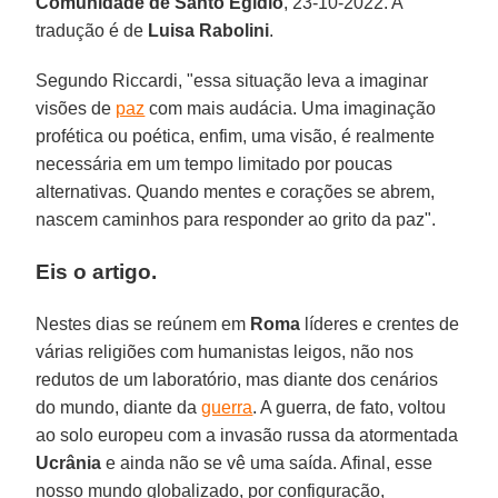
Comunidade de Santo Egídio
, 23-10-2022. A
tradução é de
Luisa Rabolini
.
Segundo Riccardi, "essa situação leva a imaginar
visões de
paz
com mais audácia. Uma imaginação
profética ou poética, enfim, uma visão, é realmente
necessária em um tempo limitado por poucas
alternativas. Quando mentes e corações se abrem,
nascem caminhos para responder ao grito da paz".
Eis o artigo.
Nestes dias se reúnem em
Roma
líderes e crentes de
várias religiões com humanistas leigos, não nos
redutos de um laboratório, mas diante dos cenários
do mundo, diante da
guerra
. A guerra, de fato, voltou
ao solo europeu com a invasão russa da atormentada
Ucrânia
e ainda não se vê uma saída. Afinal, esse
nosso mundo globalizado, por configuração,