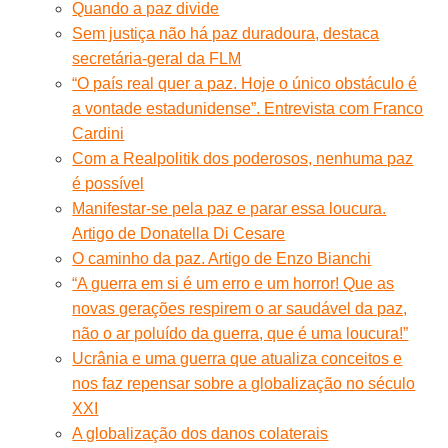
Quando a paz divide
Sem justiça não há paz duradoura, destaca
secretária-geral da FLM
“O país real quer a paz. Hoje o único obstáculo é
a vontade estadunidense”. Entrevista com Franco
Cardini
Com a Realpolitik dos poderosos, nenhuma paz
é possível
Manifestar-se pela paz e parar essa loucura.
Artigo de Donatella Di Cesare
O caminho da paz. Artigo de Enzo Bianchi
“A guerra em si é um erro e um horror! Que as
novas gerações respirem o ar saudável da paz,
não o ar poluído da guerra, que é uma loucura!”
Ucrânia e uma guerra que atualiza conceitos e
nos faz repensar sobre a globalização no século
XXI
A globalização dos danos colaterais