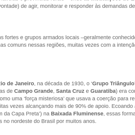
ontade) de agir, monitorar e responder às demandas de
s fortes e grupos armados locais –geralmente conheci
icas comuns nessas regiões, muitas vezes com a intenção
io de Janeiro
, na década de 1930, o ‘
Grupo Triângulo
ias de
Campo Grande
,
Santa Cruz
e
Guaratiba
) era c
 como uma ‘força misteriosa’ que usava a coerção para r
itas vezes alcançando mais de 90% de apoio. Ecoando
 da Capa Preta’) na
Baixada Fluminense
, essas forma
s no nordeste do Brasil por muitos anos.