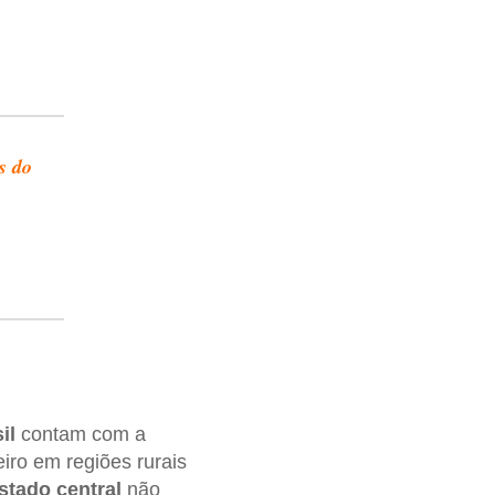
s do
il
contam com a
iro em regiões rurais
stado central
não