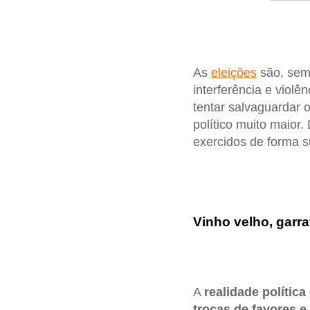
As
eleições
são, sem 
interferência e violê
tentar salvaguardar 
político muito maior
exercidos de forma su
Vinho velho, garr
A
realidade política
trocas de favores e 