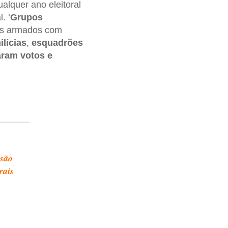
alquer ano eleitoral
. ‘
Grupos
pos armados com
ilícias
,
esquadrões
ram votos e
 são
rais