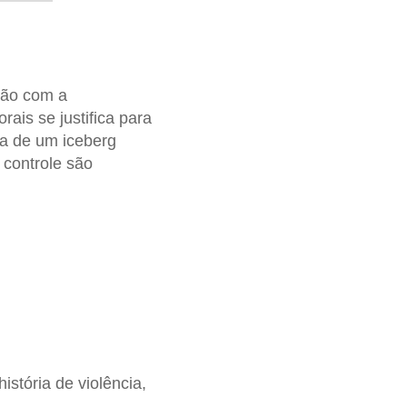
ção com a
rais se justifica para
ta de um iceberg
 controle são
stória de violência,