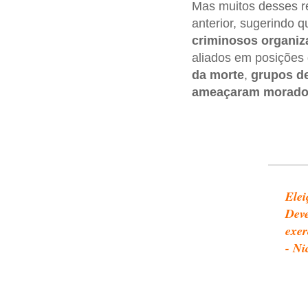
Mas muitos desses re
anterior, sugerindo 
criminosos organi
aliados em posições 
da morte
,
grupos de
ameaçaram morado
Elei
Deve
exer
- Ni