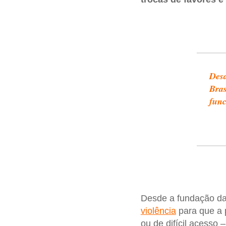
Desd
Bras
func
Desde a fundação d
violência
para que a p
ou de difícil acesso 