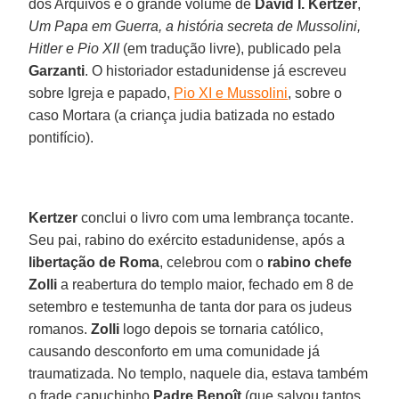
dos Arquivos é o grande volume de
David I. Kertzer
,
Um Papa em Guerra, a história secreta de Mussolini,
Hitler e Pio XII
(em tradução livre), publicado pela
Garzanti
. O historiador estadunidense já escreveu
sobre Igreja e papado,
Pio XI e Mussolini
, sobre o
caso Mortara (a criança judia batizada no estado
pontifício).
Kertzer
conclui o livro com uma lembrança tocante.
Seu pai, rabino do exército estadunidense, após a
libertação de Roma
, celebrou com o
rabino chefe
Zolli
a reabertura do templo maior, fechado em 8 de
setembro e testemunha de tanta dor para os judeus
romanos.
Zolli
logo depois se tornaria católico,
causando desconforto em uma comunidade já
traumatizada. No templo, naquele dia, estava também
o frade capuchinho
Padre Benoît
(que salvou tantos