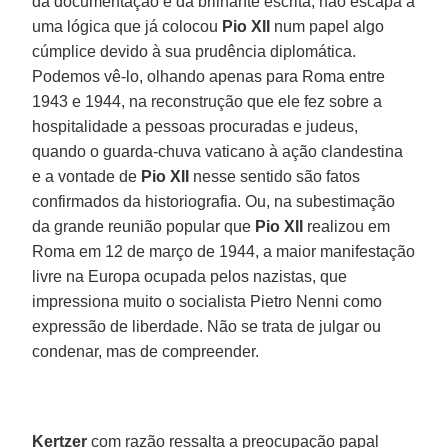
da documentação e da brilhante escrita, não escapa a
uma lógica que já colocou
Pio XII
num papel algo
cúmplice devido à sua prudência diplomática.
Podemos vê-lo, olhando apenas para Roma entre
1943 e 1944, na reconstrução que ele fez sobre a
hospitalidade a pessoas procuradas e judeus,
quando o guarda-chuva vaticano à ação clandestina
e a vontade de
Pio XII
nesse sentido são fatos
confirmados da historiografia. Ou, na subestimação
da grande reunião popular que
Pio XII
realizou em
Roma em 12 de março de 1944, a maior manifestação
livre na Europa ocupada pelos nazistas, que
impressiona muito o socialista Pietro Nenni como
expressão de liberdade. Não se trata de julgar ou
condenar, mas de compreender.
Kertzer
com razão ressalta a preocupação papal