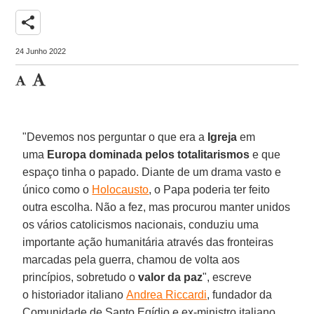
share
24 Junho 2022
"Devemos nos perguntar o que era a
Igreja
em
uma
Europa dominada pelos totalitarismos
e que
espaço tinha o papado. Diante de um drama vasto e
único como o
Holocausto
, o Papa poderia ter feito
outra escolha. Não a fez, mas procurou manter unidos
os vários catolicismos nacionais, conduziu uma
importante ação humanitária através das fronteiras
marcadas pela guerra, chamou de volta aos
princípios, sobretudo o
valor da paz
", escreve
o historiador italiano
Andrea Riccardi
, fundador da
Comunidade de Santo Egídio e ex-ministro italiano,