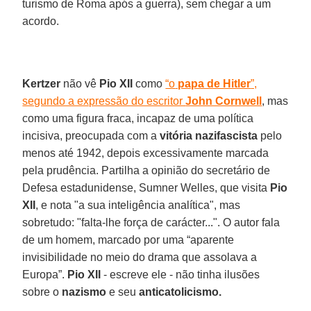
turismo de Roma após a guerra), sem chegar a um
acordo.
Kertzer
não vê
Pio XII
como
“o
papa de Hitler
”,
segundo a expressão do escritor
John Cornwell
, mas
como uma figura fraca, incapaz de uma política
incisiva, preocupada com a
vitória nazifascista
pelo
menos até 1942, depois excessivamente marcada
pela prudência. Partilha a opinião do secretário de
Defesa estadunidense, Sumner Welles, que visita
Pio
XII
, e nota "a sua inteligência analítica", mas
sobretudo: "falta-lhe força de carácter...". O autor fala
de um homem, marcado por uma “aparente
invisibilidade no meio do drama que assolava a
Europa”.
Pio XII
- escreve ele - não tinha ilusões
sobre o
nazismo
e seu
anticatolicismo.