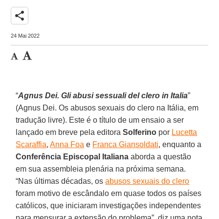
share
24 Mai 2022
“
Agnus Dei. Gli abusi sessuali del clero in Italia
”
(Agnus Dei. Os abusos sexuais do clero na Itália, em
tradução livre). Este é o título de um ensaio a ser
lançado em breve pela editora
Solferino
por
Lucetta
Scaraffia
,
Anna Foa
e
Franca Giansoldati
, enquanto a
Conferência Episcopal Italiana
aborda a questão
em sua assembleia plenária na próxima semana.
“Nas últimas décadas, os
abusos sexuais do clero
foram motivo de escândalo em quase todos os países
católicos, que iniciaram investigações independentes
para mensurar a extensão do problema”, diz uma nota