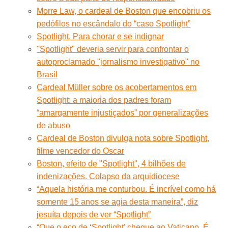
Morre Law, o cardeal de Boston que encobriu os
pedófilos no escândalo do “caso Spotlight”
Spotlight. Para chorar e se indignar
"Spotlight" deveria servir para confrontar o
autoproclamado "jornalismo investigativo" no
Brasil
Cardeal Müller sobre os acobertamentos em
Spotlight: a maioria dos padres foram
“amargamente injustiçados” por generalizações
de abuso
Cardeal de Boston divulga nota sobre Spotlight,
filme vencedor do Oscar
Boston, efeito de "Spotlight", 4 bilhões de
indenizações. Colapso da arquidiocese
“Aquela história me conturbou. É incrível como há
somente 15 anos se agia desta maneira”, diz
jesuíta depois de ver “Spotlight”
“Que o eco de ‘Spotlight’ chegue ao Vaticano. É