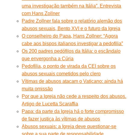
uma investigação também na Itália”. Entrevista
com Hans Zollner
Padre Zollner fala sobre o relatório alemão dos
abusos sexuais, Bento XVI e o futuro da Igreja
O conselheiro do Papa, Hans Zollner: “Agora
cabe aos bispos italianos investigar a pedofilia”
Os 200 padres pedófilos da Itália: o escândalo
que envergonha a Cúria
Pedofilia, o ponto de virada da CEI sobre os
abusos sexuais cometidos pelo clero
Vítimas de abusos atacam o Vaticano: ainda há
muita omissão
Por que a Igreja não cede a respeito dos abusos.
Artigo de Lucetta Scaraffia
Papa: da parte da Igreja há o forte compromisso
de fazer justiça às vítimas de abusos
Abusos sexuais: a Igreja deve questionar-se
sobre a sua parte de responsabilidade