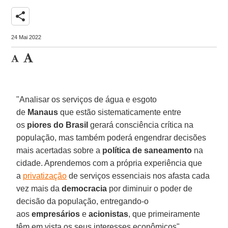
share
24 Mai 2022
"Analisar os serviços de água e esgoto
de
Manaus
que estão sistematicamente entre
os
piores do Brasil
gerará consciência crítica na
população, mas também poderá engendrar decisões
mais acertadas sobre a
política de saneamento
na
cidade. Aprendemos com a própria experiência que
a
privatização
de serviços essenciais nos afasta cada
vez mais da
democracia
por diminuir o poder de
decisão da população, entregando-o
aos
empresários
e
acionistas
, que primeiramente
têm em vista os seus interesses econômicos",