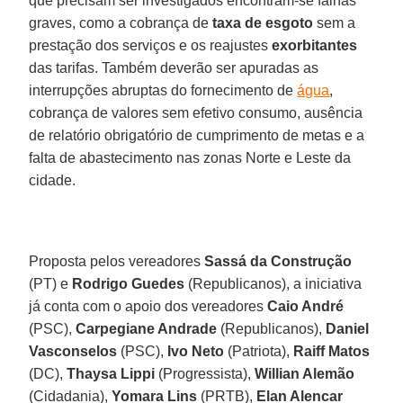
que precisam ser investigados encontram-se falhas
graves, como a cobrança de
taxa de esgoto
sem a
prestação dos serviços e os reajustes
exorbitantes
das tarifas. Também deverão ser apuradas as
interrupções abruptas do fornecimento de
água
,
cobrança de valores sem efetivo consumo, ausência
de relatório obrigatório de cumprimento de metas e a
falta de abastecimento nas zonas Norte e Leste da
cidade.
Proposta pelos vereadores
Sassá da Construção
(PT) e
Rodrigo Guedes
(Republicanos), a iniciativa
já conta com o apoio dos vereadores
Caio André
(PSC),
Carpegiane Andrade
(Republicanos),
Daniel
Vasconselos
(PSC),
Ivo Neto
(Patriota),
Raiff Matos
(DC),
Thaysa Lippi
(Progressista),
Willian Alemão
(Cidadania),
Yomara Lins
(PRTB),
Elan Alencar