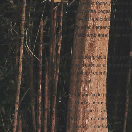
das Ciências Políticas, das Linguagens e todas as áreas
ínterim, vale a pena trazer a metáfora das peças de domin
xadrez, para a compreensão de que para a biodiversidade
política, à economia, à cultura e fica fácil entender isso 
política interfere diretamente no meio ambiente e que esta
das elites dominantes.
É por isso que, de forma simples, todos precisamos per
compromisso com a vida
pode representar a
destruição
partir de uma consciência sócio-político-econômico-ambie
esperança no futuro e conservar a vida!
Nosso futuro depende de nossa mudança de mentalidade 
uma postura crítica em relação a todas as insustentabilidad
economicamente que estão postas e que foram construída
donos do poder. Caso não mudemos e, com isso, não desv
condenaremos, de uma vez por todas, o nosso futuro!