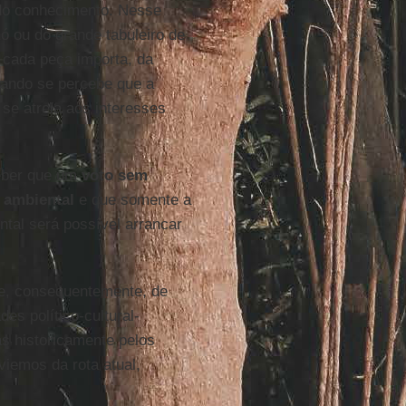
 do conhecimento. Nesse
ó ou do grande tabuleiro de
 cada peça importa, da
quando se percebe que a
 se atrela aos interesses
ceber que um
voto sem
 ambiental
e que somente a
ntal será possível arrancar
e, consequentemente, de
es político-cultural-
s historicamente pelos
iemos da rota atual,