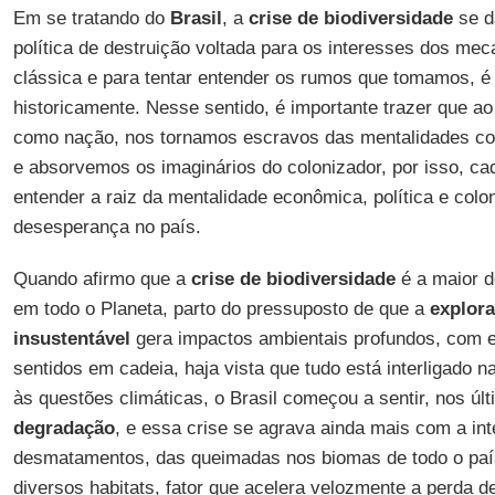
Em se tratando do
Brasil
, a
crise de biodiversidade
se d
política de destruição voltada para os interesses dos m
clássica e para tentar entender os rumos que tomamos, é i
historicamente. Nesse sentido, é importante trazer que ao
como nação, nos tornamos escravos das mentalidades col
e absorvemos os imaginários do colonizador, por isso, c
entender a raiz da mentalidade econômica, política e colo
desesperança no país.
Quando afirmo que a
crise de biodiversidade
é a maior d
em todo o Planeta, parto do pressuposto de que a
explor
insustentável
gera impactos ambientais profundos, com e
sentidos em cadeia, haja vista que tudo está interligado n
às questões climáticas, o Brasil começou a sentir, nos úl
degradação
, e essa crise se agrava ainda mais com a int
desmatamentos, das queimadas nos biomas de todo o paí
diversos habitats, fator que acelera velozmente a perda d