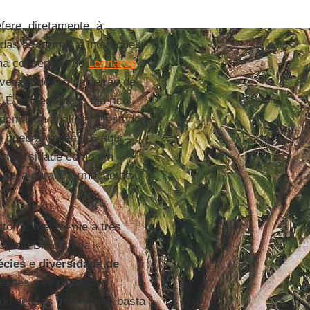
fere, diretamente, à
das as formas e interações,
 uma concepção de
Leonardo
versidade é o caldeirão de
a. É um fenômeno tão rico
 demanda análises e estudos
o quebra-cabeça. E aqui
iodiversidade como um
 peça para a formação de
eitor/a, atentei-me a três
e pela Biologia da
écies
e
diversidade de
esses três pilares se
do nessas três linhas, basta