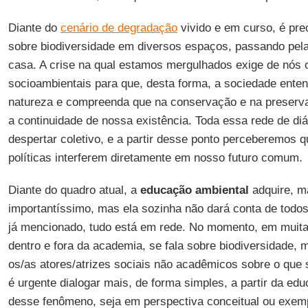
Diante do
cenário de degradação
vivido e em curso, é prec
sobre biodiversidade em diversos espaços, passando pela
casa. A crise na qual estamos mergulhados exige de nós 
socioambientais para que, desta forma, a sociedade enten
natureza e compreenda que na conservação e na preserva
a continuidade de nossa existência. Toda essa rede de di
despertar coletivo, e a partir desse ponto perceberemos 
políticas interferem diretamente em nosso futuro comum.
Diante do quadro atual, a
educação ambiental
adquire, m
importantíssimo, mas ela sozinha não dará conta de todo
já mencionado, tudo está em rede. No momento, em muit
dentro e fora da academia, se fala sobre biodiversidade,
os/as atores/atrizes sociais não acadêmicos sobre o que se
é urgente dialogar mais, de forma simples, a partir da ed
desse fenômeno, seja em perspectiva conceitual ou exempl