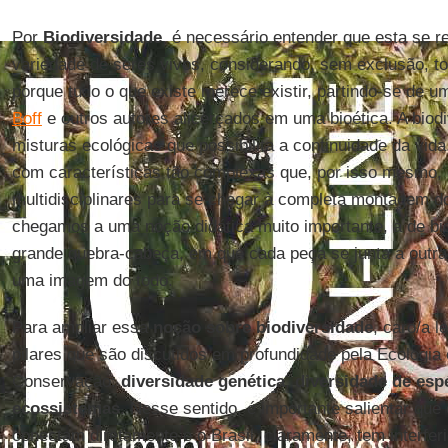
Por
Biodiversidade
, é necessário entender que esta se re
variedade de seres vivos, considerando, sem exclusão, to
porque tudo o que existe merece existir, partindo-se de
Boff
e outros autores alicerçados em uma bioética. A biodi
misturas ecológicas que possibilita a continuidade da vid
com características tão complexas que, por isso mesmo,
multidisciplinares para se chegar à completa montagem d
chegamos a uma noção didática muito importante, à de b
grande quebra-cabeça, em que cada peça se junta a outra
uma imagem do todo.
Para ampliar essa
noção sobre biodiversidade
, caro/a l
pilares que são discutidos em profundidade pela Ecologia 
Conservação:
diversidade genética
,
diversidade de esp
ecossistemas
. Nesse sentido, é importante salientar que 
conectam diretamente e o Brasil, claramente, tem interferi