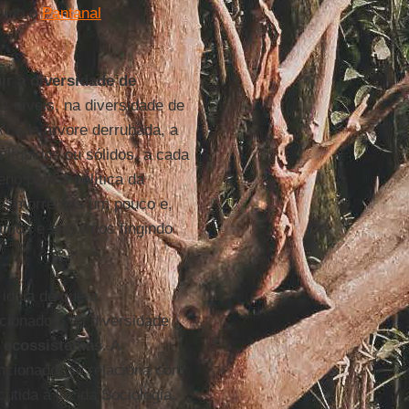
como o
Pantanal
, o
ir a diversidade de
s níveis, na diversidade de
A cada árvore derrubada, a
líquidos ou sólidos, a cada
no para a política da
te, morremos um pouco e,
amos e seguimos fingindo
ideia de que a
ncionados, da diversidade
e ecossistemas
. A
ncionado, se relaciona com
utida à luz da Sociologia,