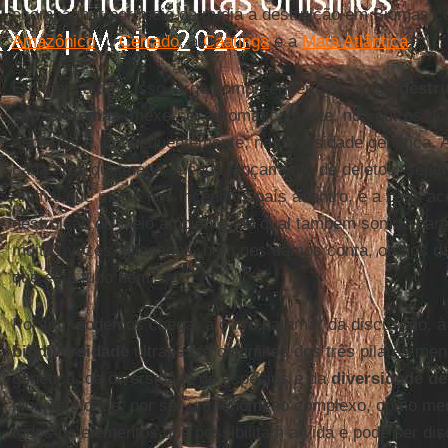
acompanhar por meio da mídia a destruição em Biomas 
Amazônico
, o
Cerrado
, a
Caatinga
e a
Mata Atlântica
.
Em meio a tudo isso, urge compreender que, ao se
destru
ecossistemas
, mexe-se, automaticamente, nos outros doi
espécies e, consequentemente, na diversidade genética. 
cada área queimada, a cada lançamento de dejetos, sejam 
animal que morre nos incêndios país adentro, e a cada ace
destruição do meio ambiente, do qual também somos par
muitas vezes, alienados, nem nos damos conta, ou nos d
que está tudo bem.
Por fim, podemos chegar a outro patamar da discussão, à 
biodiversidade
ultrapassa os limites dos três pilares me
genética, da diversidade de espécies e da
diversidade d
biodiversidade, por ser um fenômeno complexo, como me
todos os elementos que possibilitam a vida e pode ser disc