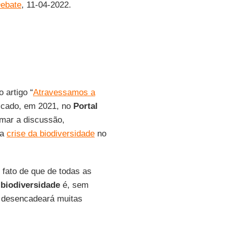
ebate
, 11-04-2022.
 artigo “
Atravessamos a
licado, em 2021, no
Portal
omar a discussão,
da
crise da biodiversidade
no
o fato de que de todas as
 biodiversidade
é, sem
u desencadeará muitas