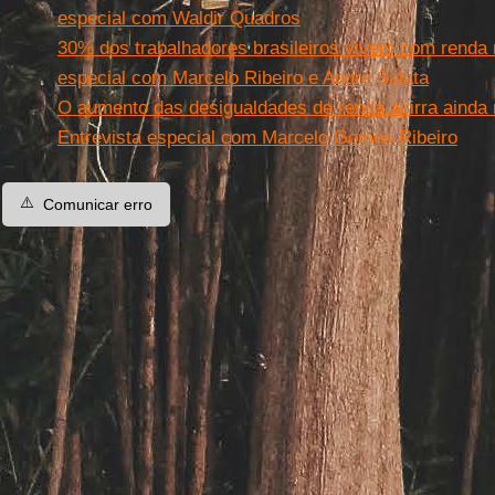
especial com Waldir Quadros
30% dos trabalhadores brasileiros vivem com renda 
especial com Marcelo Ribeiro e André Salata
O aumento das desigualdades de renda acirra ainda m
Entrevista especial com Marcelo Gomes Ribeiro
⚠️
Comunicar erro