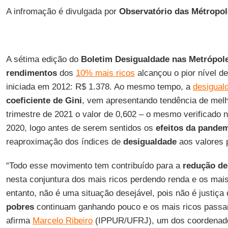
A infromação é divulgada por
Observatório das Métropol
A sétima edição do
Boletim Desigualdade nas Metrópol
rendimentos
dos
10% mais ricos
alcançou o pior nível de 
iniciada em 2012: R$ 1.378. Ao mesmo tempo, a
desigual
coeficiente de Gini
, vem apresentando tendência de melho
trimestre de 2021 o valor de 0,602 – o mesmo verificado n
2020, logo antes de serem sentidos os
efeitos da pande
reaproximação dos índices de
desigualdade
aos valores 
“Todo esse movimento tem contribuído para a
redução de
nesta conjuntura dos mais ricos perdendo renda e os mai
entanto, não é uma situação desejável, pois não é justiça 
pobres
continuam ganhando pouco e os mais ricos passa
afirma
Marcelo Ribeiro
(IPPUR/UFRJ), um dos coordenado