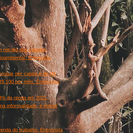
 retrato das cidades
cioambiental. Entrevista
ciliar per capita é de R$
$ 100 por mês. Entrevista
 8% da renda em 2021
na informalidade, e menor
enda do trabalho. Entrevista