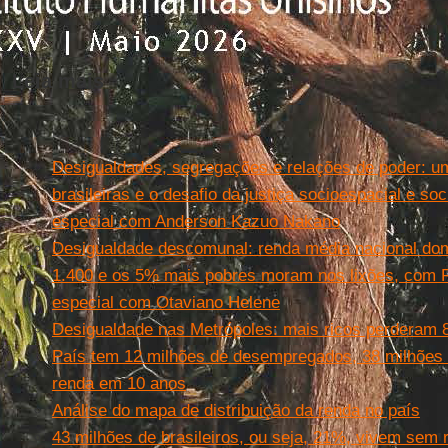
Leia mais
Desigualdades, segregações e relações de poder: um
brasileiras e o desafio da justiça socioespacial e so
especial com Anderson Kazuo Nakano
Desigualdade descomunal: renda média nacional domi
1.400 e os 5% mais pobres moram nos lixões, com R
especial com Otaviano Helene
Desigualdade nas Metrópoles: mais ricos perderam
País tem 12 milhões de desempregados, 38 milhões 
renda em 10 anos
Análise do mapa de distribuição da renda no país
43 milhões de brasileiros, ou seja, 21%, vivem sem r