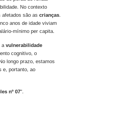
bilidade. No contexto
s afetados são as
crianças
.
inco anos de idade viviam
lário-mínimo per capita.
e a
vulnerabilidade
nto cognitivo, o
 No longo prazo, estamos
 e, portanto, ao
les nº 07
".