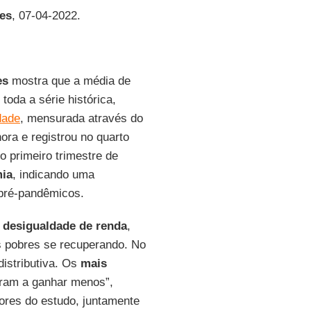
es
, 07-04-2022.
es
mostra que a média de
toda a série histórica,
dade
, mensurada através do
ra e registrou no quarto
o primeiro trimestre de
mia
, indicando uma
pré-pandêmicos.
 desigualdade de renda
,
s pobres se recuperando. No
distributiva. Os
mais
ram a ganhar menos”,
res do estudo, juntamente