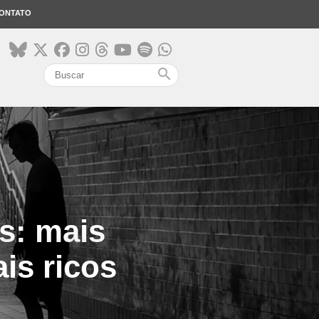
ONTATO
search
s: mais
is ricos