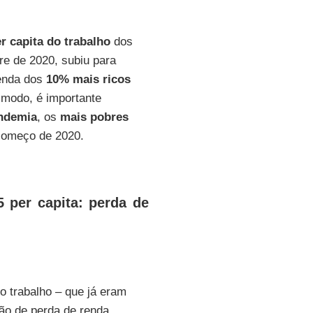
r capita do trabalho
dos
e de 2020, subiu para
renda dos
10% mais ricos
modo, é importante
ndemia
, os
mais pobres
começo de 2020.
 per capita: perda de
o trabalho – que já eram
ção de perda de renda.