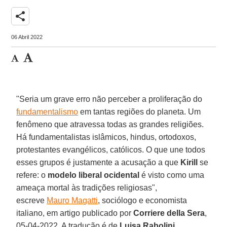
share
06 Abril 2022
"Seria um grave erro não perceber a proliferação do
fundamentalismo
em tantas regiões do planeta. Um
fenômeno que atravessa todas as grandes religiões.
Há fundamentalistas islâmicos, hindus, ortodoxos,
protestantes evangélicos, católicos. O que une todos
esses grupos é justamente a acusação a que
Kirill
se
refere: o
modelo liberal ocidental
é visto como uma
ameaça mortal às tradições religiosas",
escreve
Mauro Magatti
, sociólogo e economista
italiano, em artigo publicado por
Corriere della Sera
,
05-04-2022. A tradução é de
Luisa Rabolini
.