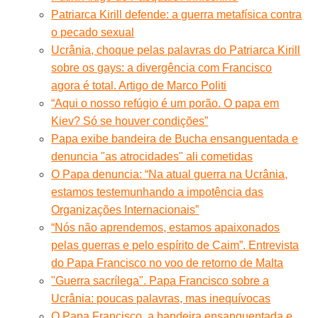
Patriarca Kirill defende: a guerra metafísica contra
o pecado sexual
Ucrânia, choque pelas palavras do Patriarca Kirill
sobre os gays: a divergência com Francisco
agora é total. Artigo de Marco Politi
“Aqui o nosso refúgio é um porão. O papa em
Kiev? Só se houver condições”
Papa exibe bandeira de Bucha ensanguentada e
denuncia "as atrocidades" ali cometidas
O Papa denuncia: “Na atual guerra na Ucrânia,
estamos testemunhando a impotência das
Organizações Internacionais”
“Nós não aprendemos, estamos apaixonados
pelas guerras e pelo espírito de Caim”. Entrevista
do Papa Francisco no voo de retorno de Malta
"Guerra sacrílega". Papa Francisco sobre a
Ucrânia: poucas palavras, mas inequívocas
O Papa Francisco, a bandeira ensanguentada e