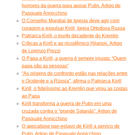
horrores da guerra para apoiar Putin. Artigo de
Pasquale Annicchino
O Conselho Mundial de Igrejas deve agir com
coragem e expulsar Kirill, Igreja Ortodoxa Russa
Patriarca Kirill: o trunfo decadente do Kremlin
Críticas a Kirill e ao nicodêmico Hilarion. Artigo
de Lorenzo Prezzi
O Papa a Kirill, a guerra é sempre injusta: “Quem
paga são as pessoas”
“As origens do confronto estão nas relações entre
o Ocidente e a Rússia”, afirma o Patriarca Kirill
Kirill, o fidelíssimo ao Kremlin que virou as costas
ao Papa
Kirill transforma a guerra de Putin em uma
cruzada contra o “grande Satanás”. Artigo de
Pasquale Annicchino
O apocalipse pan-eslavo de Kirill a serviço de
Putin. Artigo de Pasquale Annicchino