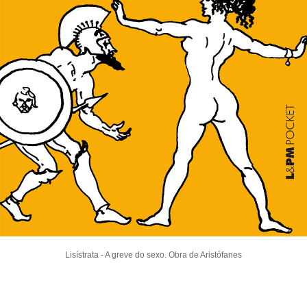
Lisístrata - A greve do sexo. Obra de Aristófanes