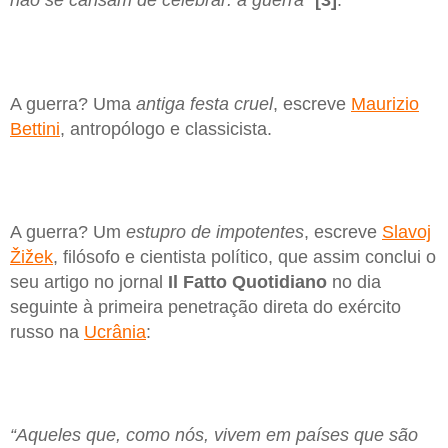
não se cansam de celebrar: a guerra”
[3]
.
A guerra? Uma
antiga festa cruel
, escreve
Maurizio
Bettini
, antropólogo e classicista.
A guerra? Um
estupro de impotentes
, escreve
Slavoj
Žižek
, filósofo e cientista político, que assim conclui o
seu artigo no jornal
Il Fatto Quotidiano
no dia
seguinte à primeira penetração direta do exército
russo na
Ucrânia
:
“Aqueles que, como nós, vivem em países que são