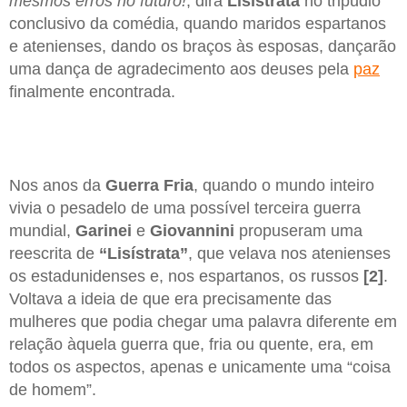
mesmos erros no futuro!
, dirá
Lisístrata
no tripúdio
conclusivo da comédia, quando maridos espartanos
e atenienses, dando os braços às esposas, dançarão
uma dança de agradecimento aos deuses pela
paz
finalmente encontrada.
Nos anos da
Guerra Fria
, quando o mundo inteiro
vivia o pesadelo de uma possível terceira guerra
mundial,
Garinei
e
Giovannini
propuseram uma
reescrita de
“Lisístrata”
, que velava nos atenienses
os estadunidenses e, nos espartanos, os russos
[2]
.
Voltava a ideia de que era precisamente das
mulheres que podia chegar uma palavra diferente em
relação àquela guerra que, fria ou quente, era, em
todos os aspectos, apenas e unicamente uma “coisa
de homem”.