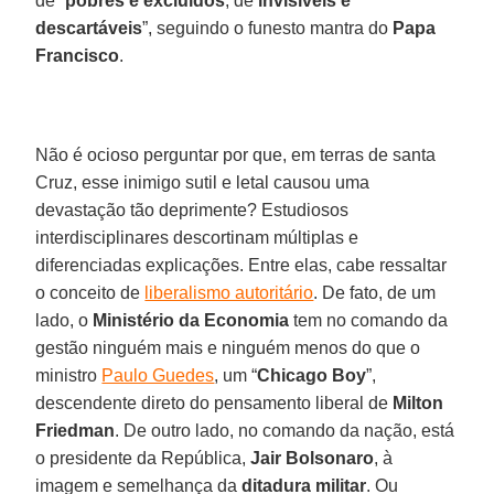
de “
pobres e excluídos
, de
invisíveis e
descartáveis
”, seguindo o funesto mantra do
Papa
Francisco
.
Não é ocioso perguntar por que, em terras de santa
Cruz, esse inimigo sutil e letal causou uma
devastação tão deprimente? Estudiosos
interdisciplinares descortinam múltiplas e
diferenciadas explicações. Entre elas, cabe ressaltar
o conceito de
liberalismo autoritário
. De fato, de um
lado, o
Ministério da Economia
tem no comando da
gestão ninguém mais e ninguém menos do que o
ministro
Paulo Guedes
, um “
Chicago Boy
”,
descendente direto do pensamento liberal de
Milton
Friedman
. De outro lado, no comando da nação, está
o presidente da República,
Jair Bolsonaro
, à
imagem e semelhança da
ditadura militar
. Ou