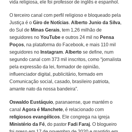
vida religiosa, ele foi professor de inglês e espanhol.
O terceiro canal com perfil religioso e bloqueado pela
Justiça é o
Giro de Notícias
.
Alberto Junio da Silva
,
do Sul de
Minas Gerais
, tem 1,26 milhão de
seguidores no
YouTube
e outros 24 mil no
Pensa
Poços
, na plataforma do Facebook, e mais 110 mil
seguidores no
Instagram
.
Alberto
se define, num
segundo canal com 373 mil inscritos, como “jornalista
pela expressão da lei, formador de opinião,
influenciador digital, publicitário, formado em
Comunicação social, casado, brasileiro patriota,
amante nato da nossa bandeira”.
Oswaldo Eustáquio
, paranaense, que mantém o
canal
Agora é Manchete
, é relacionado com
religiosos evangélicos
. Ele congrega na igreja
Ministério da Fé
, do pastor
Fadi Faraj
. O blogueiro
foi preso em 17 de novembro de 2020 e mantido em