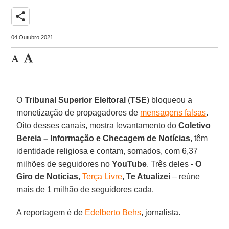
share
04 Outubro 2021
O
Tribunal Superior Eleitoral
(
TSE
) bloqueou a
monetização de propagadores de
mensagens falsas
.
Oito desses canais, mostra levantamento do
Coletivo
Bereia – Informação e Checagem de Notícias
, têm
identidade religiosa e contam, somados, com 6,37
milhões de seguidores no
YouTube
. Três deles -
O
Giro de Notícias
,
Terça Livre
,
Te Atualizei
– reúne
mais de 1 milhão de seguidores cada.
A reportagem é de
Edelberto Behs
, jornalista.