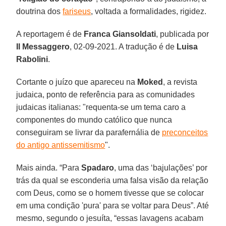
doutrina dos
fariseus
, voltada a formalidades, rigidez.
A reportagem é de
Franca Giansoldati
, publicada por
Il Messaggero
, 02-09-2021. A tradução é de
Luisa
Rabolini
.
Cortante o juízo que apareceu na
Moked
, a revista
judaica, ponto de referência para as comunidades
judaicas italianas: "requenta-se um tema caro a
componentes do mundo católico que nunca
conseguiram se livrar da parafernália de
preconceitos
do antigo antissemitismo
".
Mais ainda. “Para
Spadaro
, uma das ‘bajulações’ por
trás da qual se esconderia uma falsa visão da relação
com Deus, como se o homem tivesse que se colocar
em uma condição 'pura' para se voltar para Deus”. Até
mesmo, segundo o jesuíta, “essas lavagens acabam