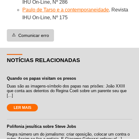
IHU On-Line, Nº 286
Paulo de Tarso e a contemporaneidade
. Revista
IHU On-Line, Nº 175
⚠️
Comunicar erro
NOTÍCIAS RELACIONADAS
Quando os papas visitam os presos
Duas são as imagens-símbolo dos papas nas prisões: João XXIII
que conta aos detentos do Regina Coeli sobre um parente seu que
[...]
LER MAIS
Polifonia jesuítica sobre Steve Jobs
Regra número um do jornalismo: criar oposição, colocar um contra o
outro. Assim se faz a notícia. E Giacomo Galeazzi aplicou e[...]