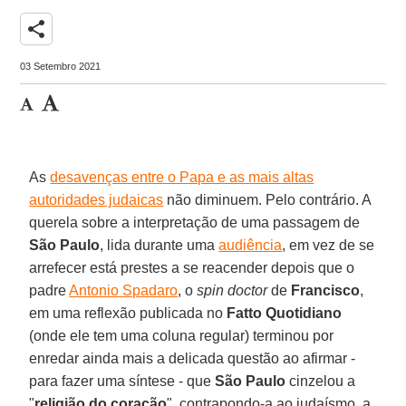
share
03 Setembro 2021
As
desavenças entre o Papa e as mais altas
autoridades judaicas
não diminuem. Pelo contrário. A
querela sobre a interpretação de uma passagem de
São Paulo
, lida durante uma
audiência
, em vez de se
arrefecer está prestes a se reacender depois que o
padre
Antonio Spadaro
, o
spin doctor
de
Francisco
,
em uma reflexão publicada no
Fatto Quotidiano
(onde ele tem uma coluna regular) terminou por
enredar ainda mais a delicada questão ao afirmar -
para fazer uma síntese - que
São Paulo
cinzelou a
"
religião do coração
", contrapondo-a ao judaísmo, a