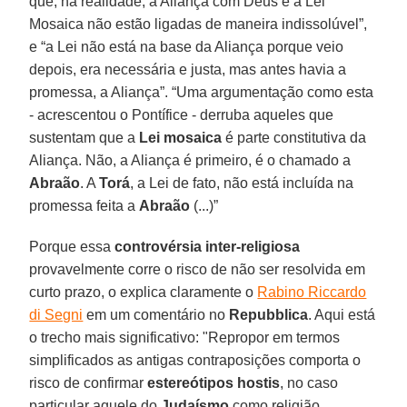
que, na realidade, a Aliança com Deus e a Lei
Mosaica não estão ligadas de maneira indissolúvel”,
e “a Lei não está na base da Aliança porque veio
depois, era necessária e justa, mas antes havia a
promessa, a Aliança”. “Uma argumentação como esta
- acrescentou o Pontífice - derruba aqueles que
sustentam que a
Lei mosaica
é parte constitutiva da
Aliança. Não, a Aliança é primeiro, é o chamado a
Abraão
. A
Torá
, a Lei de fato, não está incluída na
promessa feita a
Abraão
(...)”
Porque essa
controvérsia inter-religiosa
provavelmente corre o risco de não ser resolvida em
curto prazo, o explica claramente o
Rabino Riccardo
di Segni
em um comentário no
Repubblica
. Aqui está
o trecho mais significativo: "Repropor em termos
simplificados as antigas contraposições comporta o
risco de confirmar
estereótipos hostis
, no caso
particular aquele do
Judaísmo
como religião