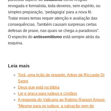
revogada e formalista, toda deveres, sem espírito, ou
simples preparação, ‘pedagogia’ para a nova fé.
Tratar esses temas requer atenção e avaliação das
consequências. Também causam surpresas certas
defesas de praxe, nas quais se chega a paradoxos”.
O espectro do
antissemitismo
está sempre atrás da
esquina.
Leia mais
Torá, uma lição de respeito. Artigo de Riccardo Di
Segni
Deus que está na bíblia
Lei e graça para judeus e cristãos
A resposta do Vaticano ao Rabino Rasson Arousi:
“Mesmo para os judeus, a salvação vem do