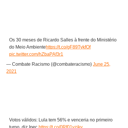
Os 30 meses de Ricardo Salles à frente do Ministério
do Meio Ambiente
https://t.co/gF89TykfOf
pic.twitter.com/hZbaPAf3r1
— Combate Racismo (@combateracismo)
June 25,
2021
Votos válidos: Lula tem 56% e venceria no primeiro
turno, diz Ipec
https://t.co/0Rf01vzikv