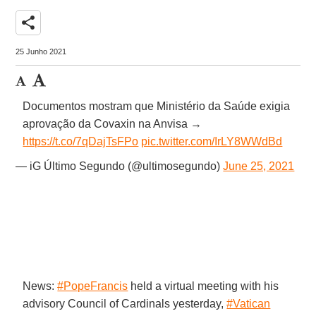
share
25 Junho 2021
Documentos mostram que Ministério da Saúde exigia
aprovação da Covaxin na Anvisa →
https://t.co/7qDajTsFPo
pic.twitter.com/IrLY8WWdBd
— iG Último Segundo (@ultimosegundo)
June 25, 2021
News:
#PopeFrancis
held a virtual meeting with his
advisory Council of Cardinals yesterday,
#Vatican