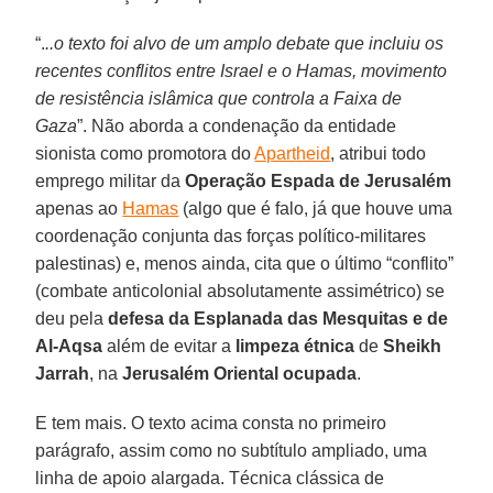
“.
..o texto foi alvo de um amplo debate que incluiu os
recentes conflitos entre Israel e o Hamas, movimento
de resistência islâmica que controla a Faixa de
Gaza
”. Não aborda a condenação da entidade
sionista como promotora do
Apartheid
, atribui todo
emprego militar da
Operação Espada de Jerusalém
apenas ao
Hamas
(algo que é falo, já que houve uma
coordenação conjunta das forças político-militares
palestinas) e, menos ainda, cita que o último “conflito”
(combate anticolonial absolutamente assimétrico) se
deu pela
defesa da Esplanada das Mesquitas e de
Al-Aqsa
além de evitar a
limpeza étnica
de
Sheikh
Jarrah
, na
Jerusalém Oriental ocupada
.
E tem mais. O texto acima consta no primeiro
parágrafo, assim como no subtítulo ampliado, uma
linha de apoio alargada. Técnica clássica de