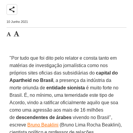
share
10 Junho 2021
"Por tudo que foi dito pelo relator e consta tanto em
matérias de investigação jornalística como nos
próprios sites oficias das subsidiárias do
capital do
Apartheid no Brasil
, a presença da indústria da
morte oriunda de
entidade sionista
é muito forte no
Brasil. É, no mínimo, uma temeridade este tipo de
Acordo, vindo a ratificar oficialmente aquilo que soa
como uma agressão aos mais de 16 milhões
de
descendentes de árabes
vivendo no Brasil",
escreve
Bruno Beaklini
(Bruno Lima Rocha Beaklini),
cientista político e professor de relações