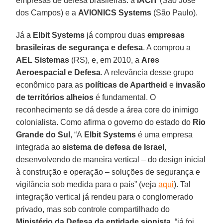
empresas de defesa brasileiras: a
IACIT
(São José
dos Campos) e a
AVIONICS
Systems
(São Paulo).
Já a
Elbit Systems
já comprou duas
empresas
brasileiras de segurança e defesa
. A comprou a
AEL Sistemas
(RS), e, em 2010, a
Ares
Aeroespacial e Defesa
. A relevância desse grupo
econômico para as
políticas de Apartheid
e
invasão
de territórios alheios
é fundamental. O
reconhecimento se dá desde a área core do inimigo
colonialista. Como afirma o governo do estado do
Rio
Grande do Sul
, “A
Elbit Systems
é uma empresa
integrada ao
sistema de defesa de Israel
,
desenvolvendo de maneira vertical – do design inicial
à construção e operação – soluções de segurança e
vigilância sob medida para o país” (veja
aqui
). Tal
integração vertical já rendeu para o conglomerado
privado, mas sob controle compartilhado do
Ministério da Defesa
da entidade sionista
, “já foi