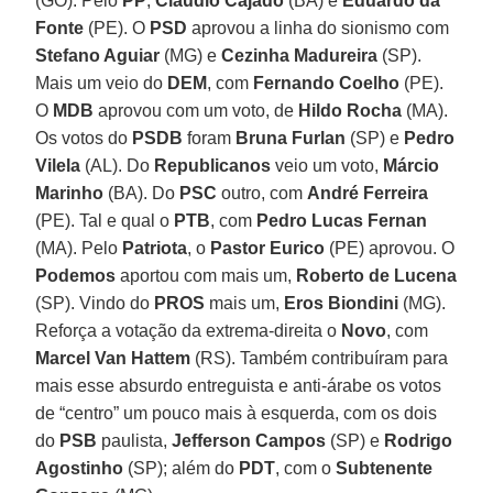
(GO). Pelo
PP
,
Claudio Cajado
(BA) e
Eduardo da
Fonte
(PE). O
PSD
aprovou a linha do sionismo com
Stefano Aguiar
(MG) e
Cezinha Madureira
(SP).
Mais um veio do
DEM
, com
Fernando Coelho
(PE).
O
MDB
aprovou com um voto, de
Hildo Rocha
(MA).
Os votos do
PSDB
foram
Bruna Furlan
(SP) e
Pedro
Vilela
(AL). Do
Republicanos
veio um voto,
Márcio
Marinho
(BA). Do
PSC
outro, com
André Ferreira
(PE). Tal e qual o
PTB
, com
Pedro Lucas Fernan
(MA). Pelo
Patriota
, o
Pastor Eurico
(PE) aprovou. O
Podemos
aportou com mais um,
Roberto de Lucena
(SP). Vindo do
PROS
mais um,
Eros Biondini
(MG).
Reforça a votação da extrema-direita o
Novo
, com
Marcel Van Hattem
(RS). Também contribuíram para
mais esse absurdo entreguista e anti-árabe os votos
de “centro” um pouco mais à esquerda, com os dois
do
PSB
paulista,
Jefferson Campos
(SP) e
Rodrigo
Agostinho
(SP); além do
PDT
, com o
Subtenente