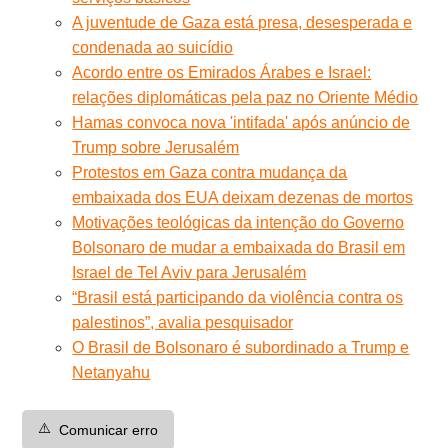
A juventude de Gaza está presa, desesperada e
condenada ao suicídio
Acordo entre os Emirados Árabes e Israel:
relações diplomáticas pela paz no Oriente Médio
Hamas convoca nova 'intifada' após anúncio de
Trump sobre Jerusalém
Protestos em Gaza contra mudança da
embaixada dos EUA deixam dezenas de mortos
Motivações teológicas da intenção do Governo
Bolsonaro de mudar a embaixada do Brasil em
Israel de Tel Aviv para Jerusalém
“Brasil está participando da violência contra os
palestinos”, avalia pesquisador
O Brasil de Bolsonaro é subordinado a Trump e
Netanyahu
⚠️
Comunicar erro