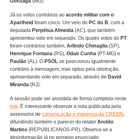
Gonzaga
(MG).
Já os votos contrários ao
acordo militar com o
Apartheid
foram cinco. Um veio do
PC do B
, com a
deputada
Perpétua Almeida
(AC), que também
apresentou voto em separado. Os quatro votos do
PT
foram contrários também,
Arlindo Chinaglia
(SP),
Henrique Fontana
(RS),
Odair Cunha
(PT-MG) e
Paulão
(AL). O
PSOL
se posicionou igualmente
contrário à mensagem, mas optou pela obstrução,
apresentando voto em separado, através de
David
Miranda
(RJ).
A sessão pode ser assistida de forma completa neste
link
. É interessante observar a nota publicada pela
assessoria de
comunicação e imprensa da CREDN
,
difundindo também o parecer do relator
Aroldo
Martins
(REPUBLICANOS-PR). Observa-se a
desinformação já no primeiro enunciado: