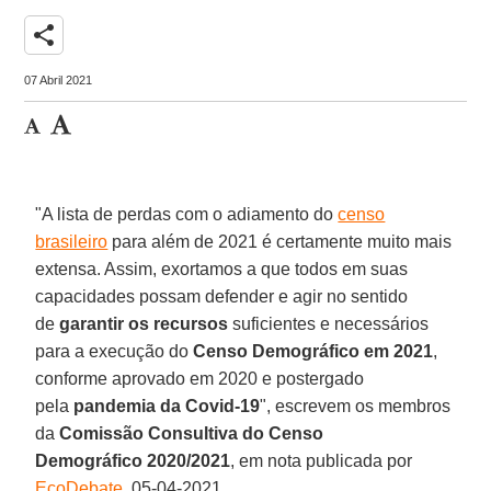
share
07 Abril 2021
"A lista de perdas com o adiamento do
censo
brasileiro
para além de 2021 é certamente muito mais
extensa. Assim, exortamos a que todos em suas
capacidades possam defender e agir no sentido
de
garantir os recursos
suficientes e necessários
para a execução do
Censo Demográfico em 2021
,
conforme aprovado em 2020 e postergado
pela
pandemia da Covid-19
", escrevem os membros
da
Comissão Consultiva do Censo
Demográfico 2020/2021
, em nota publicada por
EcoDebate
, 05-04-2021.