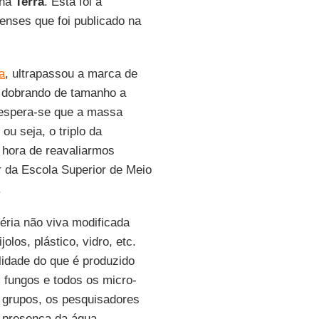
 na
Terra
. Esta foi a
enses que foi publicado na
a
, ultrapassou a marca de
 dobrando de tamanho a
 espera-se que a massa
ou seja, o triplo da
é hora de reavaliarmos
or da Escola Superior de Meio
.
éria não viva modificada
ijolos, plástico, vidro, etc.
alidade do que é produzido
, fungos e todos os micro-
 grupos, os pesquisadores
a presença da água.