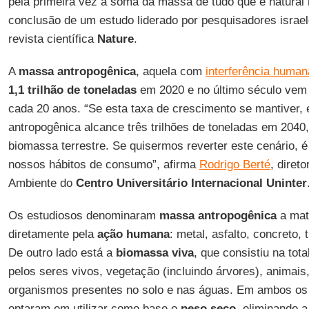
pela primeira vez a soma da massa de tudo que é natural
conclusão de um estudo liderado por pesquisadores israel
revista científica
Nature
.
A
massa antropogênica
, aquela com
interferência human
1,1 trilhão de toneladas
em 2020 e no último século vem
cada 20 anos. “Se esta taxa de crescimento se mantiver,
antropogênica alcance três trilhões de toneladas em 2040, 
biomassa terrestre. Se quisermos reverter este cenário, 
nossos hábitos de consumo”, afirma
Rodrigo Berté
, diret
Ambiente do
Centro Universitário Internacional Uninter
Os estudiosos denominaram
massa antropogênica
a mat
diretamente pela
ação humana
: metal, asfalto, concreto, t
De outro lado está a
biomassa viva
, que consistiu na tot
pelos seres vivos, vegetação (incluindo árvores), animais
organismos presentes no solo e nas águas. Em ambos os
optaram em utilizar como base o
peso seco
, eliminando 