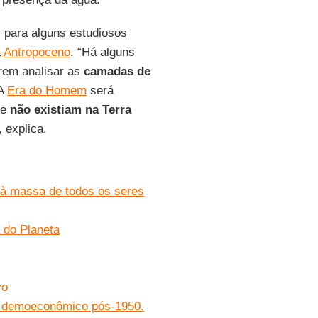
para alguns estudiosos
a
Antropoceno
. “Há alguns
orem analisar as
camadas de
 A
Era do Homem
será
te
não existiam na Terra
 explica.
 à massa de todos os seres
a do Planeta
vo
o demoeconômico pós-1950.