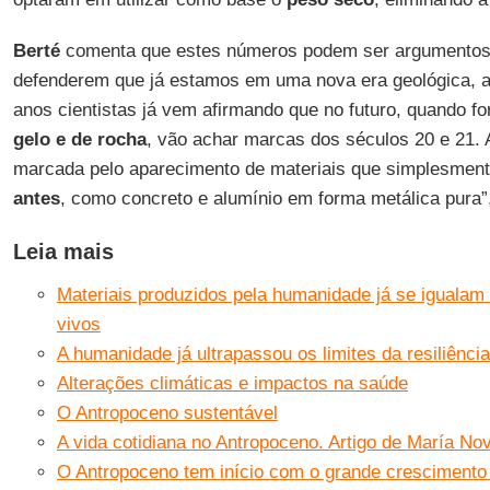
Berté
comenta que estes números podem ser argumentos 
defenderem que já estamos em uma nova era geológica, 
anos cientistas já vem afirmando que no futuro, quando f
gelo e de rocha
, vão achar marcas dos séculos 20 e 21.
marcada pelo aparecimento de materiais que simplesmen
antes
, como concreto e alumínio em forma metálica pura”,
Leia mais
Materiais produzidos pela humanidade já se igualam
vivos
A humanidade já ultrapassou os limites da resiliênci
Alterações climáticas e impactos na saúde
O Antropoceno sustentável
A vida cotidiana no Antropoceno. Artigo de María No
O Antropoceno tem início com o grande cresciment