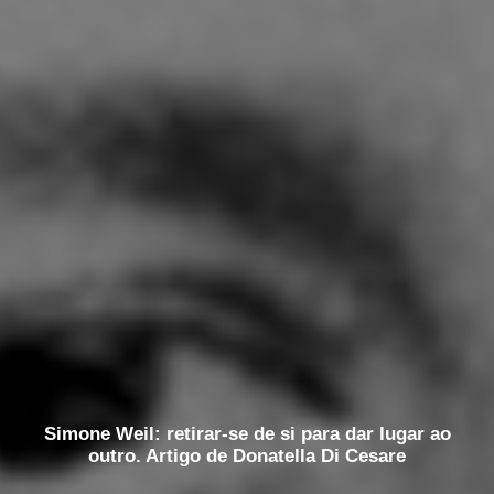
Simone Weil: retirar-se de si para dar lugar ao
outro. Artigo de Donatella Di Cesare