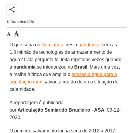
share
11 Dezembro 2020
O que seria do
Semiárido
, nesta
pandemia
, sem as
1,3 milhão de tecnologias de armazenamento de
água? Esta pergunta foi feita repetidas vezes quando
a
pandemia
se interiorizou no
Brasil
. Mais uma vez,
a malha hídrica que amplia o
acesso à água para a
população rural
salvou a região de uma situação de
calamidade.
A reportagem é publicada
por
Articulação
Semiárido
Brasileiro
-
ASA
, 09-12-
2020.
O primeiro salvamento foi na seca de 2012 a 2017,