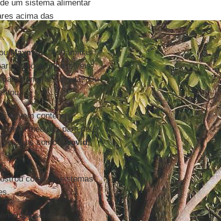
 de um sistema alimentar
ares acima das
mou
Maxman
. “As famílias
ar decisões impossíveis:
ro para comprar comida? Ou
entou.
nos devem conter a
e tomem medidas para deter
as pessoas como a
covid
,
strou como os sistemas
es.
alimentos sejam