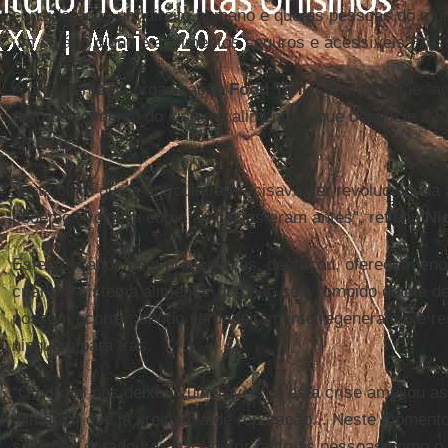
considerados um direito humano e que as pessoas do mu
um salário digno e a alimentos seguros e acessíveis”, re
A presidente da organização
Food
Tank
considera que “a
restabelecimento do sistema alimentar”, que beneficie a t
cíclicas
.
“Está claro que a agricultura precisava ser revolucionada
podemos voltar a como as coisas eram antes”, refletiu
Ni
Estes desafios sem precedentes, destacou, oferecem eno
criar um sistema alimentar que não seja rompido diante de
possam ocorrer, sendo verdadeiramente regenerativo e re
ninguém para trás.
“O normal nos deixou vulneráveis, e esta crise ampliou 
alimentar que já precisava de reparação... Neste momen
soluções duradouras para nutrir tanto as pessoas como o 