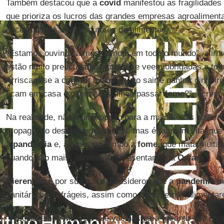
Também destacou que a
covid
manifestou as fragilidades
que prioriza os lucros das grandes empresas agroaliment
necessidades dos produtores de alimentos.
“Estamos ouvindo a mesma nota em todo o mundo”, afir
estão muito preocupadas porque se veem obrigadas a tom
Arriscam-se a contrair a doença, ao sair e ganhar dinhei
ficam em casa e veem seus filhos passar
fome
?”, acresc
Na realidade, não é uma opção para a maioria. Os gover
propagação desta doença mortal, mas é também vital qu
a
pandemia
e, ao mesmo tempo a
fome
, que mata muit
quando não mais, afirmou a representante da
Oxfam
.
Nierenberg
, por sua parte, considerou que a
pandemia
mo
sanitários são frágeis, assim como os sistemas alimentar
“Precisaremos mais do que vacinas para garantir que os 