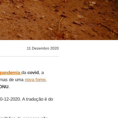
11 Dezembro 2020
pandemia
da
covid
, a
timas de uma
nova fome
,
ONU
.
10-12-2020. A tradução é do