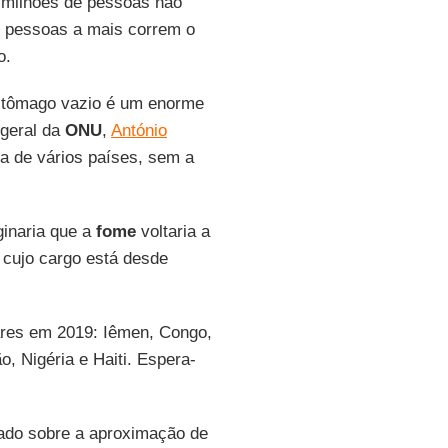
 milhões de pessoas não
e pessoas a mais correm o
o.
stômago vazio é um enorme
-geral da
ONU
,
António
a de vários países, sem a
ginaria que a
fome
voltaria a
 cujo cargo está desde
ares em 2019: Iêmen, Congo,
o, Nigéria e Haiti. Espera-
rtado sobre a aproximação de