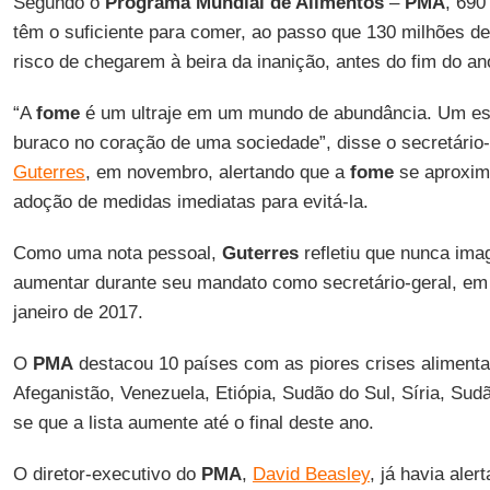
Segundo o
Programa
Mundial
de Alimentos
–
PMA
, 690
têm o suficiente para comer, ao passo que 130 milhões d
risco de chegarem à beira da inanição, antes do fim do an
“A
fome
é um ultraje em um mundo de abundância. Um e
buraco no coração de uma sociedade”, disse o secretário
Guterres
, em novembro, alertando que a
fome
se aproxim
adoção de medidas imediatas para evitá-la.
Como uma nota pessoal,
Guterres
refletiu que nunca ima
aumentar durante seu mandato como secretário-geral, em
janeiro de 2017.
O
PMA
destacou 10 países com as piores crises aliment
Afeganistão, Venezuela, Etiópia, Sudão do Sul, Síria, Sudã
se que a lista aumente até o final deste ano.
O diretor-executivo do
PMA
,
David Beasley
, já havia ale