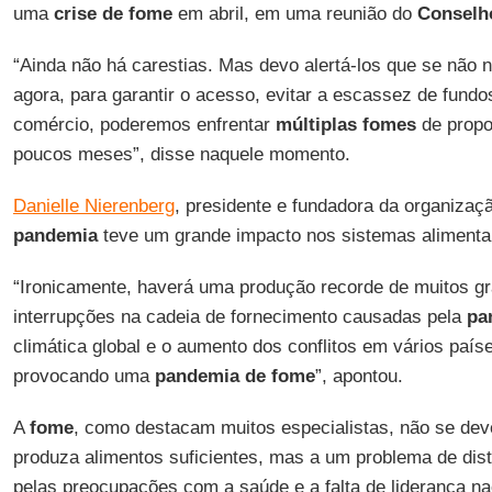
uma
crise
de fome
em abril, em uma reunião do
Conselh
“Ainda não há carestias. Mas devo alertá-los que se não
agora, para garantir o acesso, evitar a escassez de fundo
comércio, poderemos enfrentar
múltiplas
fomes
de propo
poucos meses”, disse naquele momento.
Danielle Nierenberg
, presidente e fundadora da organiza
pandemia
teve um grande impacto nos sistemas alimenta
“Ironicamente, haverá uma produção recorde de muitos g
interrupções na cadeia de fornecimento causadas pela
pa
climática global e o aumento dos conflitos em vários paí
provocando uma
pandemia
de fome
”, apontou.
A
fome
, como destacam muitos especialistas, não se de
produza alimentos suficientes, mas a um problema de dist
pelas preocupações com a saúde e a falta de liderança na