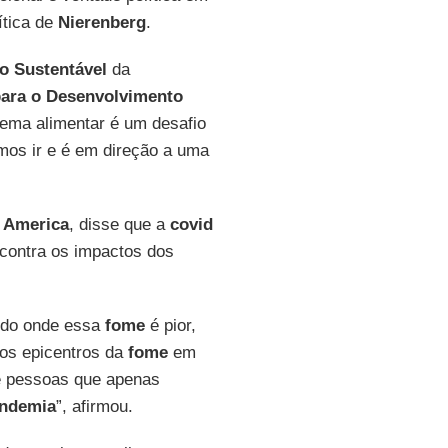
ítica de
Nierenberg
.
o Sustentável
da
para o Desenvolvimento
tema alimentar é um desafio
mos ir e é em direção a uma
America
, disse que a
covid
 contra os impactos dos
ndo onde essa
fome
é pior,
vos epicentros da
fome
em
de pessoas que apenas
ndemia
”, afirmou.