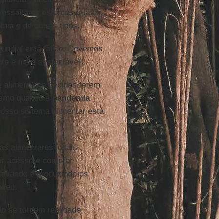
 ressalta os esforços a favor
omia e de outros tipos.
mundial está falido. Devemos
nte e mais sustentável”.
e alimentos e bebidas terem
mesmo quando a
pandemia
nosso sistema alimentar está
as alimentares locais
er acesso e comprar
ltivando e produzindo os
ndeu.
o se tornem realidade,