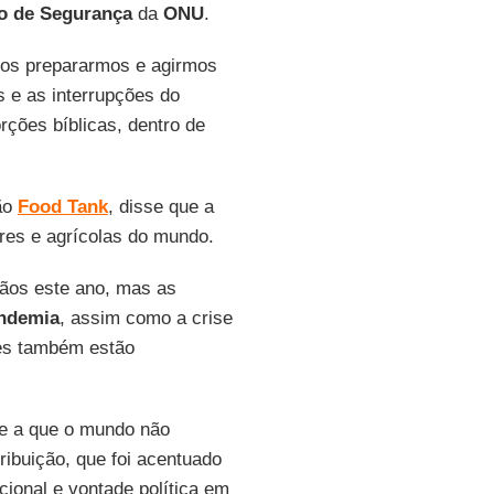
o
de
Segurança
da
ONU
.
 nos prepararmos e agirmos
s e as interrupções do
rções bíblicas, dentro de
ção
Food
Tank
, disse que a
res e agrícolas do mundo.
rãos este ano, mas as
ndemia
, assim como a crise
ses também estão
ve a que o mundo não
ribuição, que foi acentuado
cional e vontade política em