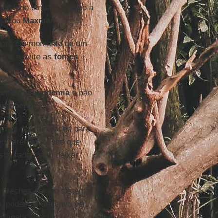
ndo todo tenham acesso a
ssaltou
Maxman
.
gora é o momento de um
odos e evite as
fomes
 antes da
pandemia
e não
erenberg
.
rmes oportunidades para
 diferentes crises que
staurador, sem deixar
as brechas em um sistema
to, podemos desenvolver
planeta”, declarou