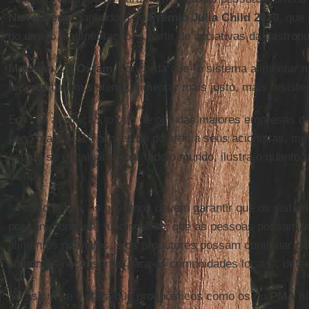
Nierenberg
, ganhadora do
Prêmio
Julia
Child
2020
, que
do direito à alimentação, a partir de iniciativas da gastron
Maxman
, da
Oxfam
, concorda que “o sistema alimentar 
reconstruir um sistema alimentar mais justo, mais resiste
Em sua avaliação, o fato de oito das maiores empresas d
pago mais de 18 bilhões de dólares a seus acionistas, 
estava se espalhando por todo o mundo, ilustra o quanto 
falido.
“A curto prazo, os governos devem garantir que os sistem
possam continuar funcionando, que as pessoas possam t
alimentos nutritivos, e os produtores possam continuar cu
alimentos necessários para as comunidades locais”, defe
Só assim se evitará que prognósticos como os do
PMA
nã