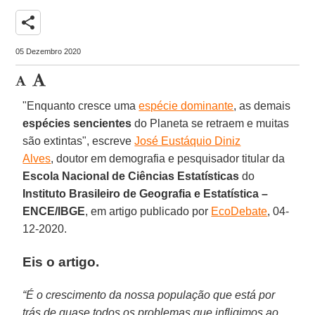
share
05 Dezembro 2020
"Enquanto cresce uma
espécie dominante
, as demais
espécies sencientes
do Planeta se retraem e muitas
são extintas", escreve
José Eustáquio Diniz
Alves
, doutor em demografia e pesquisador titular da
Escola Nacional de Ciências Estatísticas
do
Instituto Brasileiro de Geografia e Estatística –
ENCE/IBGE
, em artigo publicado por
EcoDebate
, 04-
12-2020.
Eis o artigo.
“É o crescimento da nossa população que está por
trás de quase todos os problemas que infligimos ao