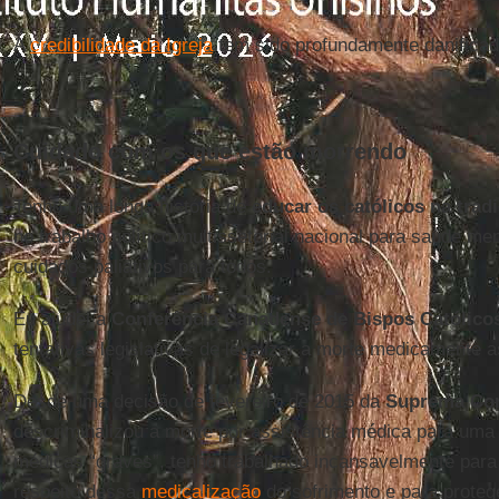
A
credibilidade da Igreja
tem sido profundamente danificad
Cuidado com os que estão morrendo
Tenho uma longa história de
educar os católicos na tra
no trabalho político multissetorial nacional para saúde men
cuidados paliativos para todos.
Eu ajudei a
Conferência Canadense de Bispos Católico
tentativas legislativas de legalizar a morte medicamente a
Desde uma decisão de fevereiro de 2015 da
Suprema Cor
descriminalizou a morte por assistência médica para um
médicas “graves”, tenho trabalhado incansavelmente para 
respeito dessa
medicalização
do sofrimento e para proteg