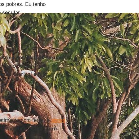
s pobres. Eu tenho
e secular
.
a crise dos abusos sexuais
ão como pediatra na
ual Clerical em St.
uais às crianças
etimento com fetos, o
abuso
iderado um assunto “
pró-