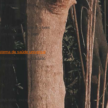
tes mentais e idosos.
e
.
com a solidariedade e o bem
um elemento do bem
stema de saúde universal
,
lidariedade exige cuidado
 injustas.
pró-vida
, exceto a
divisão.