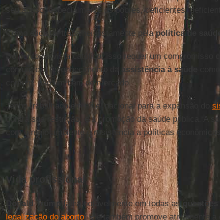
seu abuso, especialmente os pobres, deficientes, deficien
Como eticista, trabalhei justamente pela
política de saúd
Do ponto de vista católico, isso requer um compromisso 
comum e o reconhecimento da
assistência à saúde
como 
comum, não um bem de mercado.
Tenho trabalhado em nível nacional para a expansão do
si
contra sua restrição, e a promoção da saúde pública. A so
com o meio ambiente e resistência a políticas econômicas
Vida profissional
Donald Trump
falha notavelmente em todas as
questões 
legalização do aborto
. Ele também promove ativamente a 