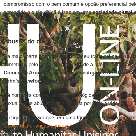
compromisso com o bem comum e opção preferencial pelo
aprendido o quão difícil é isso em uma
sociedade plural 
Abusos do clero
Na maior parte dos quarenta anos, eu trabalhei na
cura d
cometidos pelo clero na Igreja, desde a minha participaç
Comissão Arquidiocesana de Investigação de Abuso Sex
John’s
,
Newfoundland
,
Canadá
.
Há horríveis consequências psicológicas, físicas e espirit
sexualmente abusadas, na maioria por toda a vida.
Eu fiquei perplexa que, em uma Igreja com forte comprom
sexual das crianças e jovens
que já nasceram não é cons
vida
”.