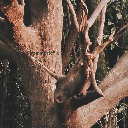
a.
dição de uma “boa morte”
e
tal acessível e efetiva, e
s
a derrotar as repetidas
ssistida.
te do Canadá
, que
a ampla gama de condições
educar os católicos a
er os mais vulneráveis de