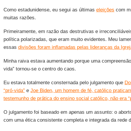
Como estadunidense, eu segui as últimas
eleições
com mui
muitas razões.
Primeiramente, em razão das destrutivas e irreconciliávei
política polarizadas, que eram muito evidentes. Meu lamen
essas
divisões foram inflamadas pelas lideranças da Igrej
Minha raiva estava aumentando porque uma compreensão 
vida” tornou-se o centro do caos.
Eu estava totalmente consternada pelo julgamento que
Do
“pró-vida”
e
Joe Biden, um homem de fé, católico pratica
testemunho de prática do ensino social católico, não era “
O julgamento foi baseado em apenas um assunto: o abor
com uma ética consistente completa e integrada da rede d