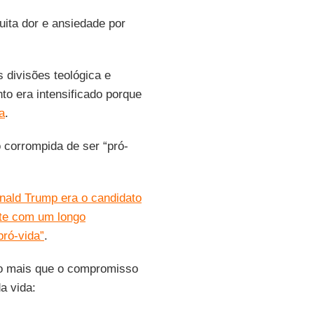
ta dor e ansiedade por
s divisões teológica e
to era intensificado porque
a
.
corrompida de ser “pró-
nald Trump era o candidato
nte com um longo
pró-vida”
.
to mais que o compromisso
a vida: