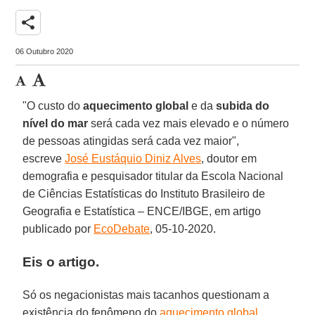
share
06 Outubro 2020
"O custo do
aquecimento global
e da
subida do
nível do mar
será cada vez mais elevado e o número
de pessoas atingidas será cada vez maior",
escreve
José Eustáquio Diniz Alves
, doutor em
demografia e pesquisador titular da Escola Nacional
de Ciências Estatísticas do Instituto Brasileiro de
Geografia e Estatística – ENCE/IBGE, em artigo
publicado por
EcoDebate
, 05-10-2020.
Eis o artigo.
Só os negacionistas mais tacanhos questionam a
existência do fenômeno do
aquecimento global