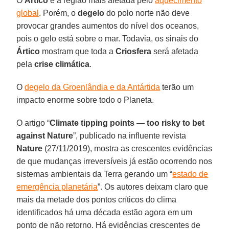
O
Ártico
é a região mais afetada pelo
aquecimento
global
. Porém, o
degelo
do polo norte não deve
provocar grandes aumentos do nível dos oceanos,
pois o gelo está sobre o mar. Todavia, os sinais do
Ártico
mostram que toda a
Criosfera
será afetada
pela
crise
climática
.
O
degelo da Groenlândia e da Antártida
terão um
impacto enorme sobre todo o Planeta.
O artigo “
Climate tipping points — too risky to bet
against Nature
”, publicado na influente revista
Nature
(27/11/2019), mostra as crescentes evidências
de que mudanças irreversíveis já estão ocorrendo nos
sistemas ambientais da Terra gerando um “
estado de
emergência planetária
”. Os autores deixam claro que
mais da metade dos pontos críticos do clima
identificados há uma década estão agora em um
ponto de não retorno. Há evidências crescentes de