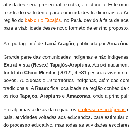
atividades seria presencial, e outra, à distância. Este mo
mostrado excludente para comunidades tradicionais da
A
região do
baixo rio Tapajós
, no
Pará
, devido à falta de ac
para a viabilidade desse novo formato de ensino proposto.
A reportagem é de
Tainá Aragão
, publicada por
Amazônia
Grande parte das comunidades indígenas e não indígena
Extrativista
(
Resex
)
Tapajós-Arapiuns
. Aproximadament
Instituto Chico Mendes
(2012), 4.581 pessoas vivem no t
povos, 70 aldeias e 19 territórios indígenas, além das co
tradicionais. A
Resex
fica localizada na região conhecid
os rios
Tapajós
,
Arapiuns
e
Amazonas
, onde a principal
Em algumas aldeias da região, os
professores indígenas
e
pais, atividades voltadas aos educandos, para estimular o
do processo educativo, mas todas as atividades escolare