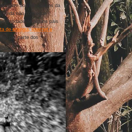
ndizagem dos estudantes da
e ainda não consegue
ossibilidade de alguns pais
lta de energia, internet e
eúdo por parte dos