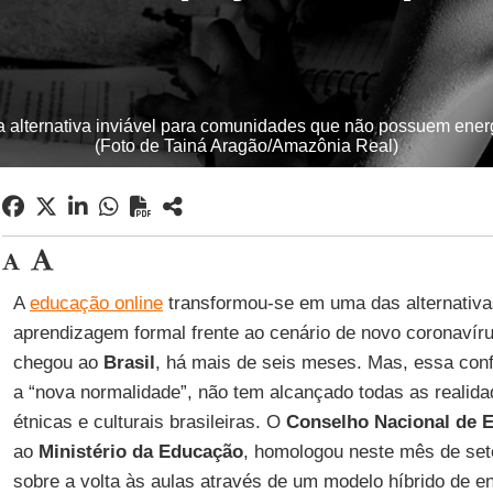
 alternativa inviável para comunidades que não possuem energi
(Foto de Tainá Aragão/Amazônia Real)
A
educação online
transformou-se em uma das alternativas
aprendizagem formal frente ao cenário de novo coronavír
chegou ao
Brasil
, há mais de seis meses. Mas, essa conf
a “nova normalidade”, não tem alcançado todas as realid
étnicas e culturais brasileiras. O
Conselho Nacional de
E
ao
Ministério da Educação
, homologou neste mês de s
sobre a volta às aulas através de um modelo híbrido de e