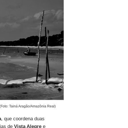
(Foto: Tainá Aragão/Amazônia Real)
a
, que coordena duas
eias de
Vista Alegre
e