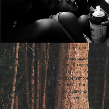
colocar aqui a legenda (Foto: nome do fotógr
Mere Terezinha Avinte
preside a
Associação Comunitári
fragilidades desse modelo de ensino. “Eu acho muito frágil
escola, eu vou buscar os exercícios para ele, copio todo
para meu filho estudar, a escola não tem impressora e te
conteúdo que também estou aprendendo. Para mim é bem
tenho responsabilidades com o meu cultivo na colônia, c
com o tempo para ensinar ele, não vejo qualidade”, desab