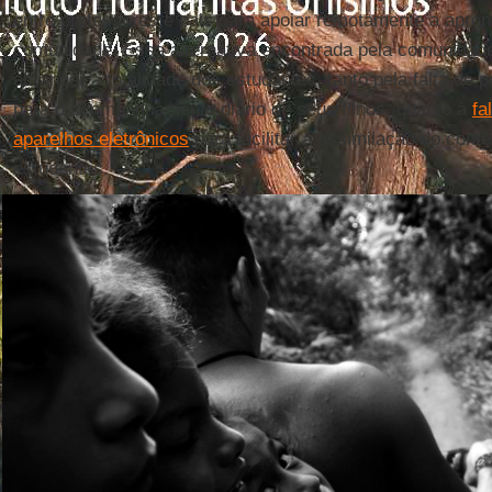
entre professores e pais para apoiar remotamente a apre
comunidade. Essa alternativa encontrada pela comunidad
abranger a totalidade dos estudantes, tanto pela falta de p
para o acompanhamento diário de seus filhos, quanto à
fa
aparelhos eletrônicos
para facilitar a assimilação do cont
estudantes.