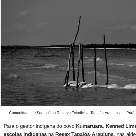
Comunidade de Suruacá na Reserva Extrativista Tapajós-Arapiuns, no Pará 
Para o gestor indígena do povo
Kumaruara
,
Kenned
Lim
escolas indígenas
na
Resex Tapajós-Arapiuns
, nas ald