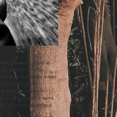
afo)
a do Suruacá
e expõe as
, eu tenho um filho na
 o comando do trabalho à mão
nho que explicar um
 complicado, porque eu
om esta associação, e agora
afa, apesar do seu esforço.