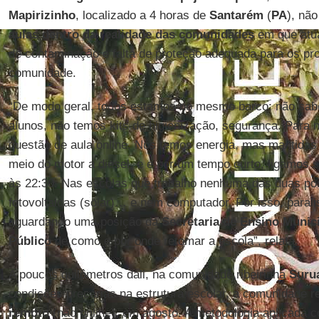
Mapirizinho
, localizado a 4 horas de
Santarém
(
PA
), não
aulas dentro da realidade das comunidades
em que atua
de contaminação e falta de proteção adequada para os pr
comunidade.
“De modo geral, todos estamos no mesmo barco: não sa
alunos, não temos kits de higienização, segurança. Para nó
questão de aula online. Nós temos energia, mas mantidas
meio do motor a diesel, e é por um tempo curto, ligamos 
às 22:30. Nas escolas que trabalho nenhuma das duas po
fotovoltaicas (solar)… e nem computador. Por isso, para
aguardando uma posição da
Secretaria de Ensino Munici
Público
de como e por onde retomar a escola”, relata.
A poucos quilômetros dali, na comunidade ribeirinha
Suru
condições precárias na estrutura escolar, a comunidade 
remoto
(não online), em agosto. A metodologia aplicada c