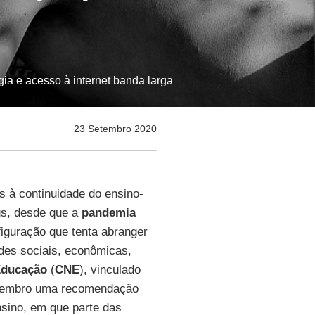
a e acesso à internet banda larga
23 Setembro 2020
 à continuidade do ensino-
us, desde que a
pandemia
iguração que tenta abranger
ades sociais, econômicas,
ducação
(
CNE
), vinculado
etembro uma recomendação
nsino, em que parte das