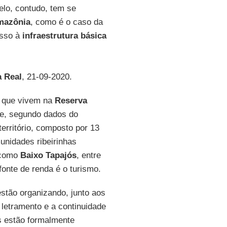
delo, contudo, tem se
mazônia
, como é o caso da
esso à
infraestrutura
básica
 Real
, 21-09-2020.
s que vivem na
Reserva
e, segundo dados do
erritório, composto por 13
munidades ribeirinhas
a como
Baixo
Tapajós
, entre
 fonte de renda é o turismo.
stão organizando, junto aos
 letramento e a continuidade
s estão formalmente