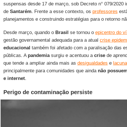
suspensas desde 17 de março, sob Decreto n° 079/2020 i
de
Santarém
. Frente a esse contexto, os
professores
est
planejamentos e construindo estratégias para o retorno nã
Desde março, quando o
Brasil
se tornou o
epicentro do v
gestão governamental adequada para a atual
crise epidem
educacional
também foi afetado com a paralisação das e
públicas. A
pandemia
surgiu e acentuou a
crise
de aprend
que tende a ampliar ainda mais as
desigualdades
e
lacuna
principalmente para comunidades que ainda
não possuem 
e internet
.
Perigo de contaminação persiste