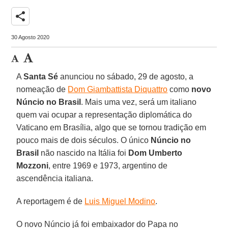
share
30 Agosto 2020
A
Santa Sé
anunciou no sábado, 29 de agosto, a
nomeação de
Dom Giambattista Diquattro
como
novo
Núncio no Brasil
. Mais uma vez, será um italiano
quem vai ocupar a representação diplomática do
Vaticano em Brasília, algo que se tornou tradição em
pouco mais de dois séculos. O único
Núncio no
Brasil
não nascido na Itália foi
Dom Umberto
Mozzoni
, entre 1969 e 1973, argentino de
ascendência italiana.
A reportagem é de
Luis Miguel Modino
.
O novo Núncio já foi embaixador do Papa no