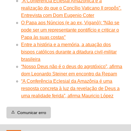
“A Conferência Eclesial Amazônica é a
realização do que o Concílio Vaticano II propôs”.
Entrevista com Dom Eugenio Coter
O Papa aos Núncios (e ao ex, Viganò): “Não se
pode ser um representante pontifício e criticar o
Papa às suas costas”
Entre a história e a memória, a atuação dos
bispos católicos durante a ditadura civil-militar
brasileira
“Nosso Deus não é o deus do agrotóxico”, afirma
dom Leonardo Steiner em encontro da Repam
“A Conferência Eclesial da Amazônia é uma
resposta concreta à luz da revelação de Deus a
uma realidade ferida”, afirma Mauricio López
⚠️
Comunicar erro