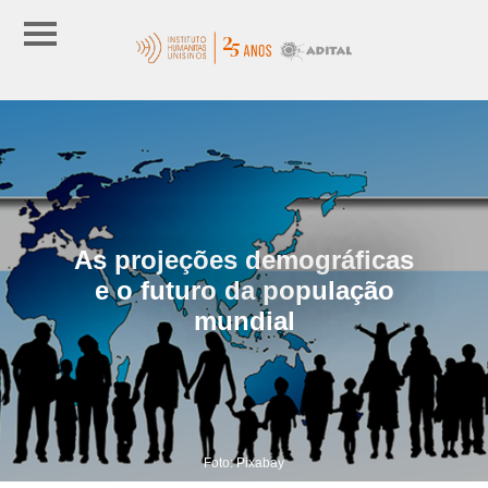
As projeções demográficas
e o futuro da população
mundial
Foto: Pixabay