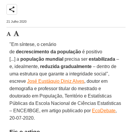
share
21 Julho 2020
"Em síntese, o cenário
de
decrescimento da população
é positivo
[...] a
população mundial
precisa ser
estabilizada
–
e, idealmente,
reduzida gradualmente
– dentro de
uma estrutura que garante a integridade social",
escreve
José Eustáquio Diniz Alves
, doutor em
demografia e professor titular do mestrado e
doutorado em População, Território e Estatísticas
Públicas da Escola Nacional de Ciências Estatísticas
– ENCE/IBGE, em artigo publicado por
EcoDebate
,
20-07-2020.
Eis o artigo.