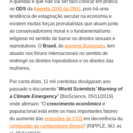
A questão é que não vai ser fácil colocar em prática
os
ODS
da
Agenda 2030 da ONU
, pois há uma
tendência de estagnação secular na economia e
existem muitas forças pronatalistas que atuam junto
ao conservadorismo moral e o fundamentalismo
religioso no sentido de barrar os direitos sexuais e
reprodutivos. O
Brasil
, do
governo Bolsonaro
, tem
atuado nos fóruns internacionais no sentido de
restringir os direitos reprodutivos e os direitos das
mulheres.
Por conta disto, 11 mil cientistas divulgaram ano
passado o documento “
World Scientists’ Warning of
a Climate Emergency
” (BioScience, 05/11/2019)
onde afirmam: “O
crescimento econômico
e
populacional está entre os mais importantes fatores
do aumento das
emissões de CO2
em decorrência da
combustão de combustíveis fósseis
” (RIPPLE, WJ. et.