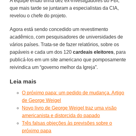
A equipe então tinha dez ex-investigadores do FBI,
que mais tarde se juntaram a especialistas da CIA,
revelou o chefe do projeto.
Agora está sendo concedido um revestimento
acadêmico, com pesquisadores de universidades de
vários países. Trata-se de fazer relatórios, sobre os
papáveis e cada um dos 120
cardeais eleitores
, para
publicá-los em um site americano que pomposamente
reivindica um “governo melhor da Igreja”.
Leia mais
O próximo papa: um pedido de mudança. Artigo
de George Weigel
Novo livro de George Weigel traz uma visão
americanista e distorcida do papado
Três falsas objeções às previsões sobre o
próximo papa