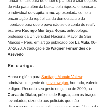
fundamentais para defender o planeta e criar opções
de vida para além da busca pela riqueza empresarial
e individual do
capitalismo
, apresentada como a
encarnação da república, da democracia e da
liberdade para que o povo não se dê conta do real”,
escreve
Rodrigo Montoya Rojas
, antropólogo,
professor da Universidad Nacional Mayor de San
Marcos – Peru, em artigo publicado por
La Mula
, 06-
07-2020. A tradução é de
Wagner Fernandes de
Azevedo
.
Eis o artigo.
Honra e glória para
Santiago Manuin Valera
:
admirável dirigente do
povo awajun
, honrado, valente
e digno. Recordo seu gesto em junho de 2009, na
Curva do Diabo
, próximo de
Bagua
, com os braços
levantados, dizendo aos policiais que não
disparassem, mas os policiais o colocaram à beira da