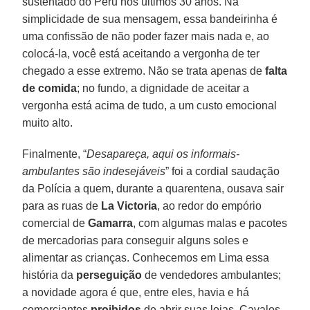
sustentado do Peru nos últimos 30 anos. Na
simplicidade de sua mensagem, essa bandeirinha é
uma confissão de não poder fazer mais nada e, ao
colocá-la, você está aceitando a vergonha de ter
chegado a esse extremo. Não se trata apenas de
falta
de comida
; no fundo, a dignidade de aceitar a
vergonha está acima de tudo, a um custo emocional
muito alto.
Finalmente, “
Desapareça, aqui os informais-
ambulantes são indesejáveis
” foi a cordial saudação
da Polícia a quem, durante a quarentena, ousava sair
para as ruas de
La Victoria
, ao redor do empório
comercial de
Gamarra
, com algumas malas e pacotes
de mercadorias para conseguir alguns soles e
alimentar as crianças. Conhecemos em Lima essa
história da
perseguição
de vendedores ambulantes;
a novidade agora é que, entre eles, havia e há
comerciantes
proibidos
de abrir suas lojas. Cavalos,