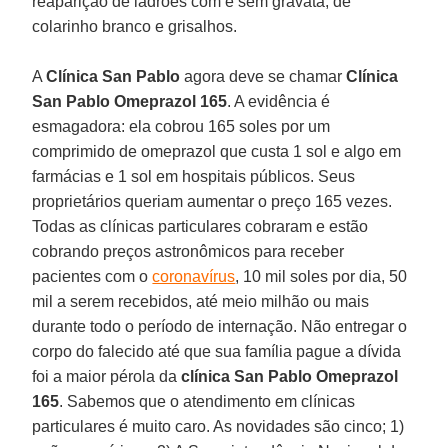
reaparição de ladrões com e sem gravata, de
colarinho branco e grisalhos.
A
Clínica San Pablo
agora deve se chamar
Clínica
San Pablo Omeprazol 165
. A evidência é
esmagadora: ela cobrou 165 soles por um
comprimido de omeprazol que custa 1 sol e algo em
farmácias e 1 sol em hospitais públicos. Seus
proprietários queriam aumentar o preço 165 vezes.
Todas as clínicas particulares cobraram e estão
cobrando preços astronômicos para receber
pacientes com o
coronavírus
, 10 mil soles por dia, 50
mil a serem recebidos, até meio milhão ou mais
durante todo o período de internação. Não entregar o
corpo do falecido até que sua família pague a dívida
foi a maior pérola da
clínica San Pablo Omeprazol
165
. Sabemos que o atendimento em clínicas
particulares é muito caro. As novidades são cinco; 1)