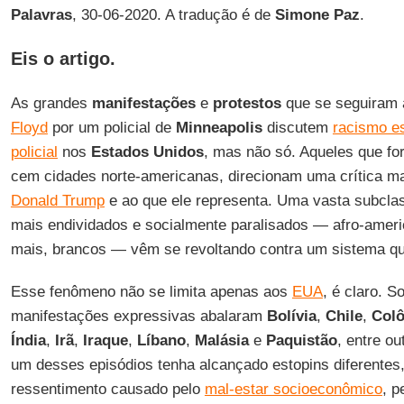
Palavras
, 30-06-2020. A tradução é de
Simone
Paz
.
Eis o artigo.
As grandes
manifestações
e
protestos
que se seguiram
Floyd
por um policial de
Minneapolis
discutem
racismo es
policial
nos
Estados
Unidos
, mas não só. Aqueles que f
cem cidades norte-americanas, direcionam uma crítica ma
Donald Trump
e ao que ele representa. Uma vasta subcla
mais endividados e socialmente paralisados — afro-americ
mais, brancos — vêm se revoltando contra um sistema qu
Esse fenômeno não se limita apenas aos
EUA
, é claro. 
manifestações expressivas abalaram
Bolívia
,
Chile
,
Col
Índia
,
Irã
,
Iraque
,
Líbano
,
Malásia
e
Paquistão
, entre o
um desses episódios tenha alcançado estopins diferentes,
ressentimento causado pelo
mal-estar socioeconômico
, p