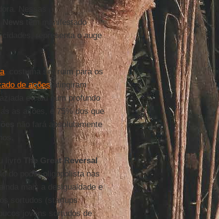
adora. Nessas
News
têm manifestado
 cidades, representa o auge
ra
, costuma ser ruim para os
ado de ações
atingiram
aziada e caiu num profundo
as as ações, e 75% dos que
ções
não fará absolutamente
nos.
 livro
The Great Reversal
ão do poder oligopolista nas
inda mais a desigualdade e
os sortudos (startups
poucos jovens sortudos de