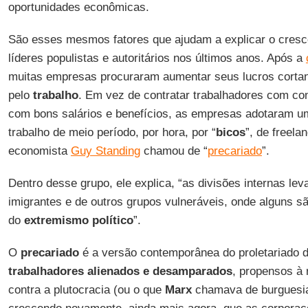
oportunidades econômicas.
São esses mesmos fatores que ajudam a explicar o cresc
líderes populistas e autoritários nos últimos anos. Após a
muitas empresas procuraram aumentar seus lucros cort
pelo
trabalho
. Em vez de contratar trabalhadores com co
com bons salários e benefícios, as empresas adotaram 
trabalho de meio período, por hora, por “
bicos
”, de freela
economista
Guy Standing
chamou de “
precariado
”.
Dentro desse grupo, ele explica, “as divisões internas l
imigrantes e de outros grupos vulneráveis, onde alguns s
do
extremismo
político
”.
O
precariado
é a versão contemporânea do proletariado 
trabalhadores
alienados e desamparados
, propensos à 
contra a plutocracia (ou o que
Marx
chamava de burguesia