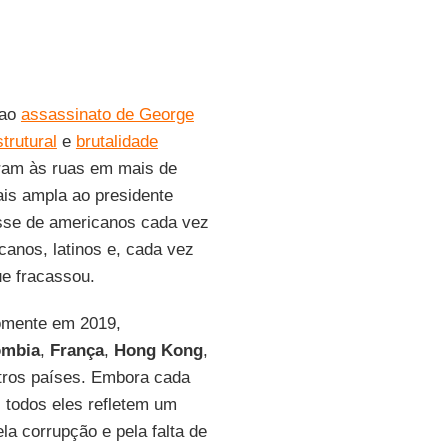
 ao
assassinato de George
trutural
e
brutalidade
oram às ruas em mais de
is ampla ao presidente
sse de americanos cada vez
anos, latinos e, cada vez
e fracassou.
Somente em 2019,
ômbia
,
França
,
Hong
Kong
,
utros países. Embora cada
 todos eles refletem um
ela corrupção e pela falta de