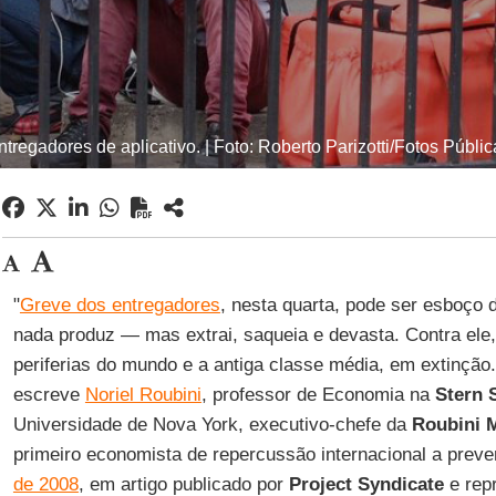
ntregadores de aplicativo. | Foto: Roberto Parizotti/Fotos Públic
"
Greve dos entregadores
, nesta quarta, pode ser esboço
nada produz — mas extrai, saqueia e devasta. Contra ele
periferias do mundo e a antiga classe média, em extinção.
escreve
Noriel Roubini
, professor de Economia na
Stern 
Universidade de Nova York, executivo-chefe da
Roubini 
primeiro economista de repercussão internacional a prev
de 2008
, em artigo publicado por
Project
Syndicate
e rep