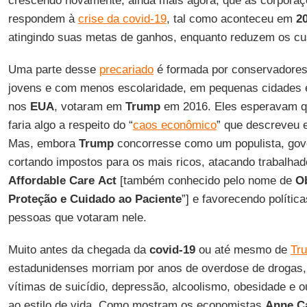
crescendo novamente, ainda mais agora, que as corporaçõ
respondem à
crise da covid-19
, tal como aconteceu em
2
atingindo suas metas de ganhos, enquanto reduzem os cus
Uma parte desse
precariado
é formada por conservadores 
jovens e com menos escolaridade, em pequenas cidades e
nos
EUA
, votaram em
Trump
em 2016. Eles esperavam qu
faria algo a respeito do “
caos econômico
” que descreveu 
Mas, embora
Trump
concorresse como um populista, gov
cortando impostos para os mais ricos, atacando trabalhad
Affordable
Care
Act
[também conhecido pelo nome de
O
Proteção e Cuidado ao Paciente
”] e favorecendo polític
pessoas que votaram nele.
Muito antes da chegada da
covid-19
ou até mesmo de
Tr
estadunidenses morriam por anos de overdose de drogas,
vítimas de suicídio, depressão, alcoolismo, obesidade e 
ao estilo de vida. Como mostram os economistas
Anne C