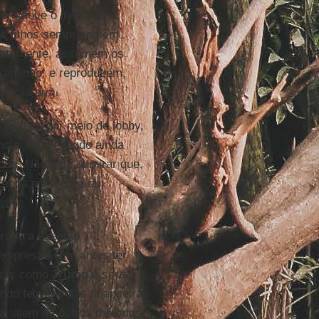
 promove o mito da
os filhos sempre obtêm
uentemente, assumem os
 caminho, e reproduzem,
eficiaram).
político por meio de lobby,
cia, fortalecendo ainda
icos
. Não é de admirar que,
 renda paga por seu
rdou a questão
 empresas sem antes ter
ratas como
Trump
e seus
ando ferramentas financeiras
cia, além de outros métodos,