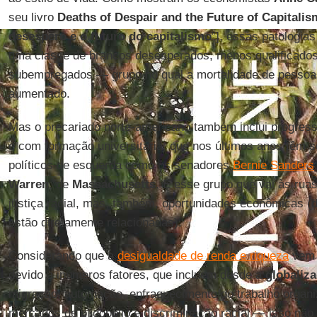
seu livro
Deaths of Despair and the Future of Capitalis
desespero e o futuro do capitalismo
”], essas patologia
uma classe de brancos desesperados, menos qualificado
subempregados — grupo no qual a mortalidade de pessoa
aumentado.
Mas o precariado norte-americano também inclui progress
e com formação universitária, que nos últimos anos têm s
políticos de esquerda como os senadores
Bernie Sanders
Warren
, de
Massachusetts
. É esse grupo que vai às rua
justiça racial, mas, também, oportunidades econômicas (
estão diretamente relacionadas).
Considerando que a
desigualdade de renda e riqueza
vem 
devido a inúmeros fatores, que incluem desde a
globaliz
migração, automação, enfraquecimento do trabalho organ
mercados de oligopólio e discriminação racial — isso não