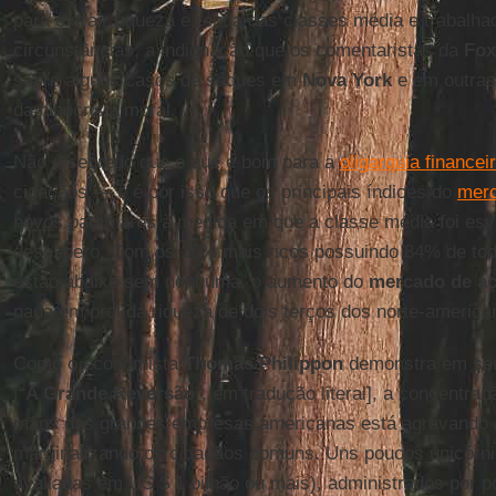
para extrair riqueza e renda das classes média e trabalh
circunstâncias, a indignação que os comentaristas da
Fox
sobre alguns casos de saques em
Nova
York
e em outras
da hipocrisia moral.
Não é segredo que o que é bom para a
oligarquia financei
cidadãos — e é por isso que os principais índices do
merc
novos patamares à medida em que a classe média foi esv
desespero. Com os 10% mais ricos possuindo 84% de tod
estão abaixo sem nenhuma, o aumento do
mercado de a
nada em prol da riqueza de dois terços dos norte-america
Como o economista
Thomas Philippon
demonstra em seu
[“
A Grande Reversão
”, em tradução literal], a concentraç
mãos das grandes empresas americanas está agravando a
marginalizando os cidadãos comuns. Uns poucos unicórni
avaliadas em US $ 1 bilhão ou mais), administrados por 