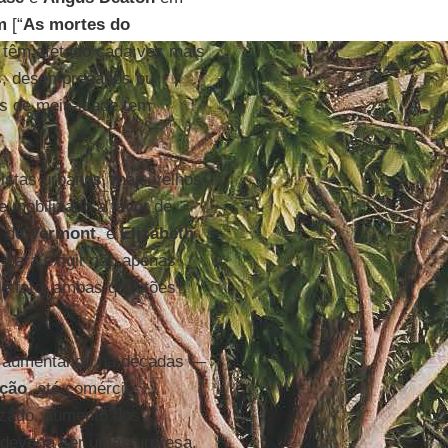
m
[“
As mortes do
s têm afetado cada vez mais
s, desempregados ou
s de meia-idade tem
istas urbanos, mais velhos
e mobilizado a favor de
, de
Vermont
, e
Elizabeth
s para exigir não apenas
de fato, ambas questões
aumentando há décadas —
ação
, até comércio,
izado, aumento dos
 deveria ser uma surpresa.