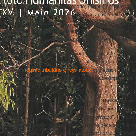
Um sistema educacional segregado, racial e socialmente,
meritocracia enquanto consolida a posição das elites, cuj
acesso às principais instituições acadêmicas e, conseq
melhores empregos
(geralmente se casam entre si pelo
dessa forma, as condições das quais eles mesmos se ben
Entretanto, essas tendências criaram um loop de resposta 
de financiamento de campanhas e outras formas de influên
mais um
regime tributário e regulatório
que beneficia os
r
como
Warren Buffett
“brincou”, a alíquota de imposto de
secretário é mais alta que a dele.
Ou então, como uma manchete satírica do
The
Onion
abo
recentemente: “Manifestantes são criticados por saquear
formado suas próprias firmas de capital privado”. Plutoc
companheiros vêm saqueando os
EUA
há décadas, utiliz
de alta tecnologia, brechas nas leis tributárias e de falên