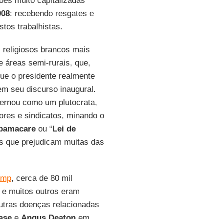
es muito capitalizadas
008
: recebendo resgates e
tos trabalhistas.
religiosos brancos mais
 áreas semi-rurais, que,
e o presidente realmente
em seu discurso inaugural.
ernou como um plutocrata,
ores e sindicatos, minando o
bamacare
ou “
Lei de
as que prejudicam muitas das
ump
, cerca de 80 mil
 e muitos outros eram
outras doenças relacionadas
ase
e
Angus Deaton
em