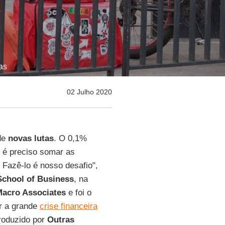
as
02 Julho 2020
 de
novas
lutas
. O 0,1%
, é preciso somar as
 Fazê-lo é nosso desafio",
School of Business
, na
Macro Associates
e foi o
er a grande
crise financeira
roduzido por
Outras