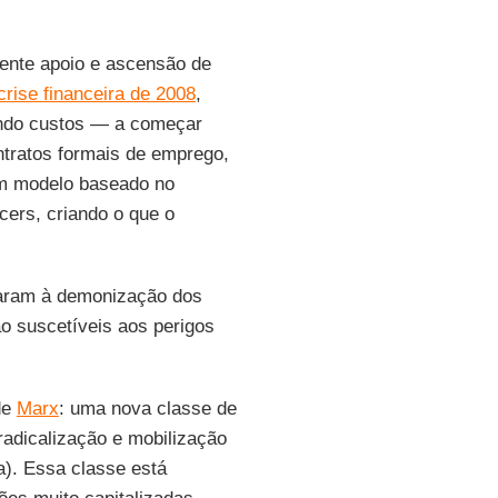
ente apoio e ascensão de
crise financeira de 2008
,
ando custos — a começar
ntratos formais de emprego,
um modelo baseado no
ncers, criando o que o
evaram à demonização dos
ão suscetíveis aos perigos
de
Marx
: uma nova classe de
radicalização e mobilização
). Essa classe está