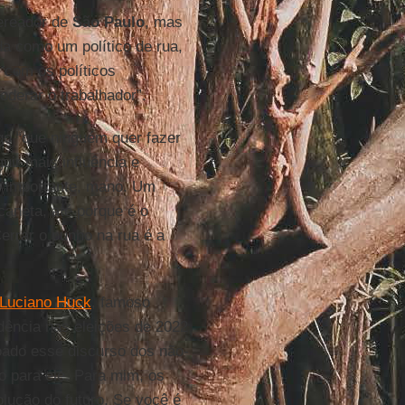
vereador de
São
Paulo
, mas
da como um político de rua,
r com os políticos
oderar o trabalhador”.
go “que ninguém quer fazer
ir mais influência e
 é importante, mano. Um
caneta, até porque é o
errar o punho na rua é a
Luciano Huck
, famoso
dência nas eleições de 2022
ado esse discurso dos não-
so para ele. Para mim, os
olução do futuro. Se você é