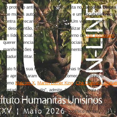
No dia 7 de junho, ao lado de uma dezena de colegas ent
do protesto antirracista e antifascista no
Largo da Batata
que muitas autoridades invejariam, e um vocabulário popu
contra a precariedade do trabalho. Um vídeo do momento v
e, desde então, ele não para de realizar debates virtuais e
um líder social. Galo critica o Governo de
Jair Bolsonaro
p
querer “silenciar” os movimentos sociais, ao mesmo tem
manifestações que pedem o fechamento do Supremo Tribun
ditadura militar.
Galo forjou sua formação política nas trocas com os com
lhe apresentaram os livros. “Aí comecei a conhecer históri
como
Malcom X
,
Martin Luther King
,
Che Guevara
,
Mahat
vontade de ser aquilo”, admite. “A minha escola política é
sempre tive esse sentimento antifascista comigo. Mas s
importante nesse movimento é mais pelas circunstâncias 
diz Galo, que se define como um “político de rua”