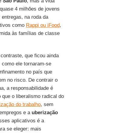
de
São
Paulo
, mas a vida
 quase 4 milhões de jovens
 entregas, na roda da
cativos como
Rappi ou iFood
,
ida às famílias de classe
contraste, que ficou ainda
s como ele tornaram-se
onfinamento no país que
 no risco. De contrair o
ua, a responsabilidade é
que o liberalismo radical do
ização do trabalho
, sem
u empregos e a
uberização
sses aplicativos é a
ra se eleger: mais