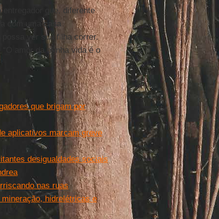
o entregador que, diferente
onha com uma
casa
possa ver sua filha correr.
 “O amor da minha vida é o
egadores que brigam por
e aplicativos marcam greve
itantes desigualdades sociais
ndrea
rriscando nas ruas
 mineração, hidrelétricas e