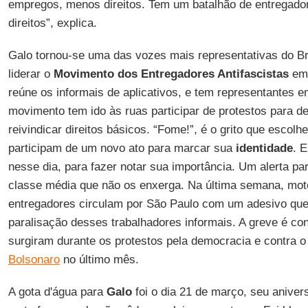
empregos, menos direitos. Tem um batalhão de entregado
direitos”, explica.
Galo tornou-se uma das vozes mais representativas do Bra
liderar o
Movimento dos Entregadores Antifascistas
em
reúne os informais de aplicativos, e tem representantes 
movimento tem ido às ruas participar de protestos para d
reivindicar direitos básicos. “Fome!”, é o grito que escolh
participam de um novo ato para marcar sua
identidade
. 
nesse dia, para fazer notar sua importância. Um alerta par
classe média que não os enxerga. Na última semana, moto
entregadores circulam por São Paulo com um adesivo qu
paralisação desses trabalhadores informais. A greve é c
surgiram durante os protestos pela democracia e contra o
Bolsonaro
no último mês.
A gota d'água para
Galo
foi o dia 21 de março, seu aniver