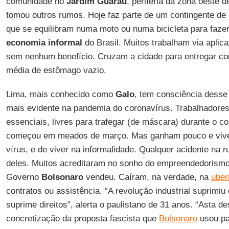
comunidade no
Jardim
Guarau
, periferia da zona oeste 
tomou outros rumos. Hoje faz parte de um contingente de
que se equilibram numa moto ou numa bicicleta para fazer
economia informal
do Brasil. Muitos trabalham via apli
sem nenhum benefício. Cruzam a cidade para entregar com
média de estômago vazio.
Lima, mais conhecido como
Galo
, tem consciência desse 
mais evidente na pandemia do coronavírus. Trabalhadore
essenciais, livres para trafegar (de máscara) durante o c
começou em meados de março. Mas ganham pouco e vivem
vírus, e de viver na informalidade. Qualquer acidente na r
deles. Muitos acreditaram no sonho do empreendedorismo 
Governo
Bolsonaro
vendeu. Caíram, na verdade, na
uber
contratos ou assistência. “A revolução industrial suprimi
suprime direitos”, alerta o paulistano de 31 anos. “Asta de
concretização da proposta fascista que
Bolsonaro
usou pa