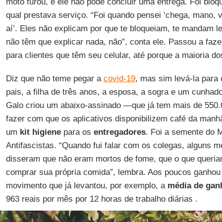
moto furou, e ele não pôde concluir uma entrega. Foi bloqu
qual prestava serviço. “Foi quando pensei ‘chega, mano, 
aí’. Eles não explicam por que te bloqueiam, te mandam le
não têm que explicar nada, não”, conta ele. Passou a faze
para clientes que têm seu celular, até porque a maioria do
Diz que não teme pegar a
covid-19
, mas sim levá-la para
pais, a filha de três anos, a esposa, a sogra e um cunhad
Galo criou um abaixo-assinado —que já tem mais de 550
fazer com que os aplicativos disponibilizem café da manhã
um
kit higiene
para os
entregadores
. Foi a semente do 
Antifascistas. “Quando fui falar com os colegas, alguns 
disseram que não eram mortos de fome, que o que queria
comprar sua própria comida”, lembra. Aos poucos ganhou 
movimento que já levantou, por exemplo, a
média de gan
963 reais por mês por 12 horas de trabalho diárias .