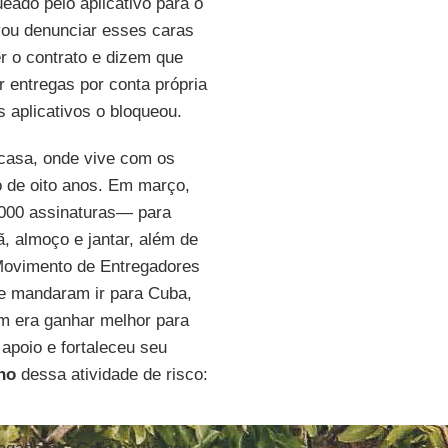
eado pelo aplicativo para o
vou denunciar esses caras
r o contrato e dizem que
r entregas por conta própria
s aplicativos o bloqueou.
 casa, onde vive com os
o de oito anos. Em março,
.000 assinaturas— para
, almoço e jantar, além de
Movimento de Entregadores
me mandaram ir para Cuba,
m era ganhar melhor para
apoio e fortaleceu seu
ho
dessa atividade de risco: