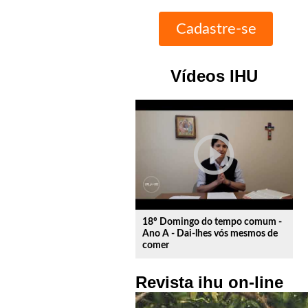
Vídeos IHU
play_circle_outline
18º Domingo do tempo comum -
Ano A - Dai-lhes vós mesmos de
comer
Revista ihu on-line