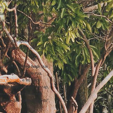
regadores,
Galo
participou
e, com uma retórica direta,
lar, fez um breve discurso
iralizou nas redes sociais,
 dar entrevistas. Tornou-se
elo seu autoritarismo e por
po em que apoia
al Federal e a volta da
panheiros do
hip hop
, que
as de políticos de rua,
ma Ghandi
, e eu senti
 o
hip hop
. Graças ao rap,
e eu me tornei um nome
do que por conhecimento”,