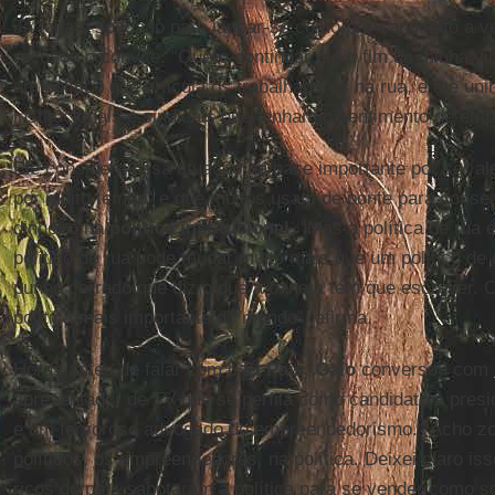
Já foi até sondado para lançar-se como pré-candidato a 
recusou o convite. “Quero continuar até o fim da minha vi
um político que articula os trabalhadores na rua, e me uni
institucionais e sindicais que tenham o sentimento de emp
Ele considera essa atuação na base importante por ser al
por muito tempo” e que muitos usam de ponte para consegu
dinheiro na
política institucional
. “Mas a política de rua
político de rua pode mudar muito mais que um político de 
punho cerrado que diz o que a caneta tem que escrever. C
política mais importante do mundo”, afirma.
Horas antes de falar com o
El País
,
Galo
conversou com
apresentador de TV que se perfila como candidato à presi
e um fervoroso advogado do empreendedorismo. “Acho zo
políticos, os empreendedores, na política. Deixei claro is
ricos do país sabotaram a política para se vender como s