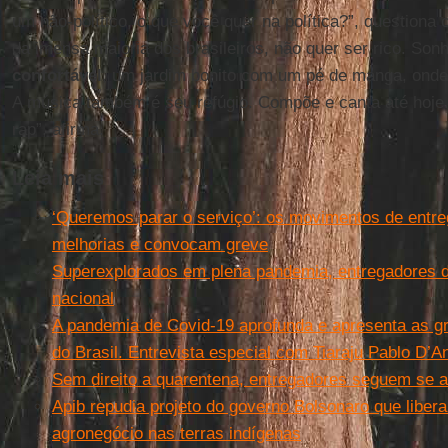
um não-político, o que você quer na política?”, questiona 
da imensa maioria dos brasileiros, não quer ser rico. S
confortável
, um jardim bonito com um pé de manga, onde 
A música também é seu refúgio. Compõe e canta até hoje.
rap”, afirma.
Leia mais
‘Queremos parar o serviço’: os movimentos de entr
melhorias e convocam greve
Superexplorados em plena pandemia, entregadores d
nacional
A pandemia de Covid-19 aprofunda e apresenta as gr
do Brasil. Entrevista especial com Tiaraju Pablo D’A
Sem direito a quarentena, entregadores seguem se a
Apib repudia projeto do governo Bolsonaro que libera
agronegócio nas terras indígenas