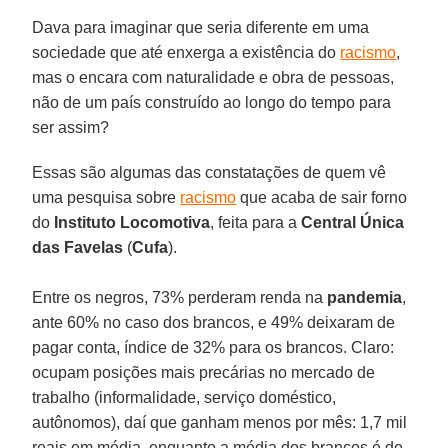
Dava para imaginar que seria diferente em uma
sociedade que até enxerga a existência do
racismo
,
mas o encara com naturalidade e obra de pessoas,
não de um país construído ao longo do tempo para
ser assim?
Essas são algumas das constatações de quem vê
uma pesquisa sobre
racismo
que acaba de sair forno
do
Instituto Locomotiva
, feita para a
Central Única
das Favelas
(
Cufa
).
Entre os negros, 73% perderam renda na
pandemia
,
ante 60% no caso dos brancos, e 49% deixaram de
pagar conta, índice de 32% para os brancos. Claro:
ocupam posições mais precárias no mercado de
trabalho (informalidade, serviço doméstico,
autônomos), daí que ganham menos por mês: 1,7 mil
reais em média, enquanto a média dos brancos é de