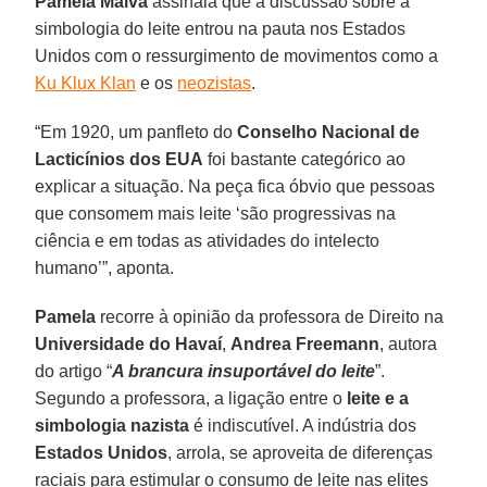
Pamela Malva
assinala que a discussão sobre a
simbologia do leite entrou na pauta nos Estados
Unidos com o ressurgimento de movimentos como a
Ku Klux Klan
e os
neozistas
.
“Em 1920, um panfleto do
Conselho Nacional de
Lacticínios dos EUA
foi bastante categórico ao
explicar a situação. Na peça fica óbvio que pessoas
que consomem mais leite ‘são progressivas na
ciência e em todas as atividades do intelecto
humano’”, aponta.
Pamela
recorre à opinião da professora de Direito na
Universidade do Havaí
,
Andrea Freemann
, autora
do artigo “
A brancura insuportável do leite
”.
Segundo a professora, a ligação entre o
leite e a
simbologia nazista
é indiscutível. A indústria dos
Estados Unidos
, arrola, se aproveita de diferenças
raciais para estimular o consumo de leite nas elites