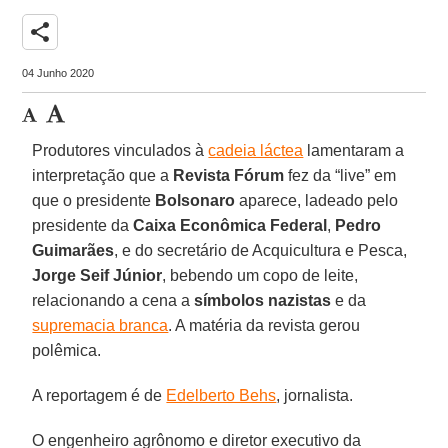
share
04 Junho 2020
Produtores vinculados à
cadeia láctea
lamentaram a
interpretação que a
Revista Fórum
fez da “live” em
que o presidente
Bolsonaro
aparece, ladeado pelo
presidente da
Caixa Econômica Federal
,
Pedro
Guimarães
, e do secretário de Acquicultura e Pesca,
Jorge Seif Júnior
, bebendo um copo de leite,
relacionando a cena a
símbolos nazistas
e da
supremacia branca
. A matéria da revista gerou
polêmica.
A reportagem é de
Edelberto Behs
, jornalista.
O engenheiro agrônomo e diretor executivo da