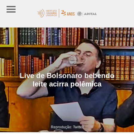
Live de Bolsonaro bebendo
leite acirra polêmica
Reprodução: Twitter