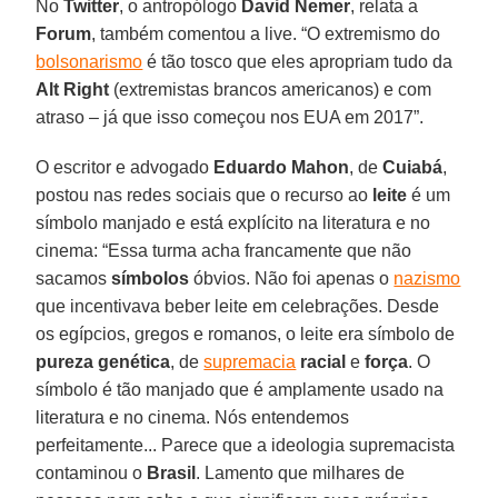
No
Twitter
, o antropólogo
David Nemer
, relata a
Forum
, também comentou a live. “O extremismo do
bolsonarismo
é tão tosco que eles apropriam tudo da
Alt Right
(extremistas brancos americanos) e com
atraso – já que isso começou nos EUA em 2017”.
O escritor e advogado
Eduardo Mahon
, de
Cuiabá
,
postou nas redes sociais que o recurso ao
leite
é um
símbolo manjado e está explícito na literatura e no
cinema: “Essa turma acha francamente que não
sacamos
símbolos
óbvios. Não foi apenas o
nazismo
que incentivava beber leite em celebrações. Desde
os egípcios, gregos e romanos, o leite era símbolo de
pureza genética
, de
supremacia
racial
e
força
. O
símbolo é tão manjado que é amplamente usado na
literatura e no cinema. Nós entendemos
perfeitamente... Parece que a ideologia supremacista
contaminou o
Brasil
. Lamento que milhares de