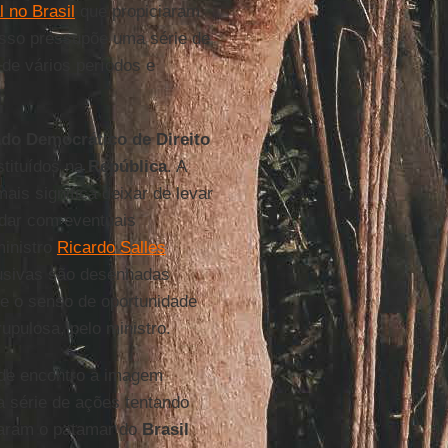
 no Brasil
que propiciaram
 Isso pressupõe uma série de
 de vários períodos e
do Democrático de Direito
tituídos na
República
. A
ais significa deixar de levar
idar com eventuais
ministro
Ricardo Salles
lusivas são desenhadas
g e o senso de oportunidade
upulosa, pelo ministro.
de encontro à imagem
a série de ações tentando
varam o patamar do
Brasil