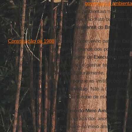
pouco da concepção do arranjo e da
governança ambiental
a criação de instituições inclusivas ambientais no Brasil.
atores, instituições e processos que são fruto de acúmulo
gestões no
Ministério do Meio Ambiente
do
Brasil
.
A
Constituição de 1988
concebeu o desenho para um
Esta
em que há uma interdependência grande dos poderes cons
busca por ações infralegais por parte do
Executivo
nada m
o problema para a arena legislativa e ganhar tempo para l
problemas no poder
judiciário
. Naturalmente, a frase do 
considera essas questões. Até porque as instituições inc
prevendo
futuras ações extrativistas
. Não à toa o timin
foram claramente defendidos, ainda que de maneira inescr
As recentes ações do
Ministério do Meio Ambiente
vão 
construída no Brasil a partir da virada dos anos 2000. Um
conciliar a ambição na economia e no meio ambiente ele