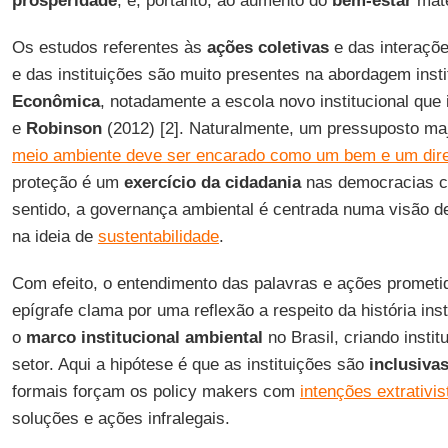
prosperidade
, e, portanto, ao aumento do
bem-estar
mate
Os estudos referentes às
ações
coletivas
e das interaçõ
e das instituições são muito presentes na abordagem insti
Econômica
, notadamente a escola novo institucional que 
e
Robinson
(2012) [2]. Naturalmente, um pressuposto maj
meio ambiente deve ser encarado como um bem e um direit
proteção é um
exercício
da cidadania
nas democracias co
sentido, a governança ambiental é centrada numa visão d
na ideia de
sustentabilidade
.
Com efeito, o entendimento das palavras e ações prometi
epígrafe clama por uma reflexão a respeito da história inst
o
marco institucional ambiental
no Brasil, criando instit
setor. Aqui a hipótese é que as instituições são
inclusiva
formais forçam os policy makers com
intenções extrativis
soluções e ações infralegais.