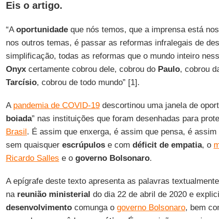
Eis o artigo.
“A
oportunidade
que nós temos, que a imprensa está no
nos outros temas, é passar as reformas infralegais de d
simplificação, todas as reformas que o mundo inteiro ness
Onyx
certamente cobrou dele, cobrou do
Paulo
, cobrou 
Tarcísio
, cobrou de todo mundo” [1].
A
pandemia de COVID-19
descortinou uma janela de oport
boiada
” nas instituições que foram desenhadas para prot
Brasil
. É assim que enxerga, é assim que pensa, é assim q
sem quaisquer
escrúpulos
e com
déficit
de
empatia
, o
m
Ricardo Salles
e o
governo Bolsonaro
.
A epígrafe deste texto apresenta as palavras textualmente
na
reunião ministerial
do dia 22 de abril de 2020 e explic
desenvolvimento
comunga o
governo Bolsonaro
, bem co