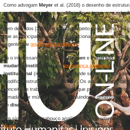
Como advogam
Meyer
et al. (2018) o desenho de estrutu
ambientais pressupõe a
modificação
, a
troca
ou a
criaç
que são criados para cumprir um objetivo, uma solução 
bem definidos [3]. A literatura a respeito desse tema cham
que as principais mudanças institucionais serem dirigidas
urgentes de
governança ambiental
.
Já o interessante trabalho de
Beunen
e
Patterson
(2019) 
mudança
institucional
na
governança ambiental
. Propõe
institucional
(institutional work) onde se foca o papel dos
modificar estruturas institucionais. Os autores identifica
conceito de trabalho institucional, que proporciona efeito
tomadas por múltiplos atores, incluindo as dimensões rel
ao
discurso
.
Em síntese um arcabouço analítico útil para interpretar a
Brasil
no período recente inclui os seguintes elementos co