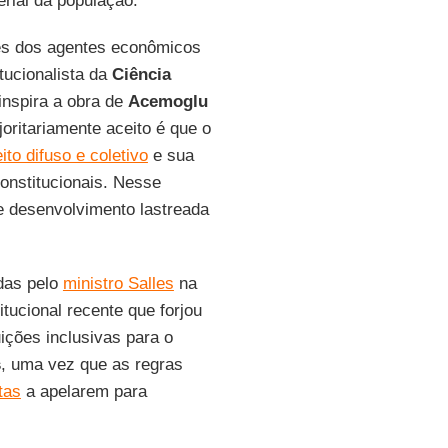
rial da população.
es dos agentes econômicos
tucionalista da
Ciência
inspira a obra de
Acemoglu
oritariamente aceito é que o
o difuso e coletivo
e sua
nstitucionais. Nesse
e desenvolvimento lastreada
das pelo
ministro Salles
na
itucional recente que forjou
uições inclusivas para o
s
, uma vez que as regras
tas
a apelarem para