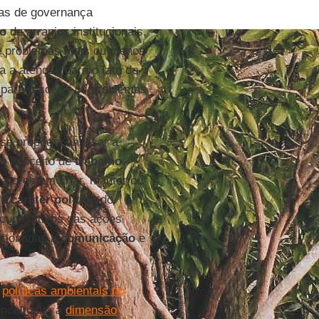
ras de governança
ão
de arranjos institucionais,
de problemas mais ou menos
a a atenção para o fato de
 para resolver os problemas
se propõe a analisar a
 o conceito de
trabalho
 atores em criar, manter ou
m o
caráter
político
do
s cumulativos das ações
acionadas à
comunicação
e
s
políticas ambientais no
nceituais: a
dimensão