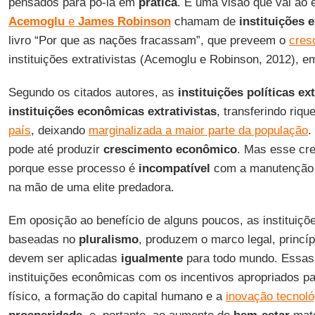
pensados para pô-la em
prática
. É uma visão que vai ao
Acemoglu
e
James Robinson
chamam de
instituições e
livro “Por que as nações fracassam”, que preveem o
cres
instituições extrativistas (Acemoglu e Robinson, 2012), e
Segundo os citados autores, as
instituições políticas ext
instituições econômicas extrativistas
, transferindo riq
país
, deixando
marginalizada a maior parte da população
.
pode até produzir
crescimento econômico
. Mas esse cre
porque esse processo é
incompatível
com a manutenção 
na mão de uma elite predadora.
Em oposição ao benefício de alguns poucos, as instituiçõe
baseadas no
pluralismo
, produzem o marco legal, princíp
devem ser aplicadas
igualmente
para todo mundo. Essas i
instituições econômicas com os incentivos apropriados pa
físico, a formação do capital humano e a
inovação tecnoló