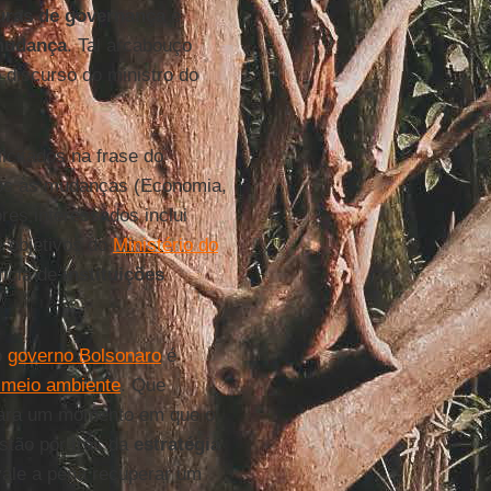
uras de governança
e
udança
. Tal arcabouço
o discurso do ministro do
citados na frase do
s às mudanças (Economia,
res interessados inclui
 objetivos do
Ministério do
icia de
instituições
o
governo Bolsonaro
é
 meio ambiente
. Que
para um momento em que o
estão por trás da
estratégia
 vale a pena recuperar um