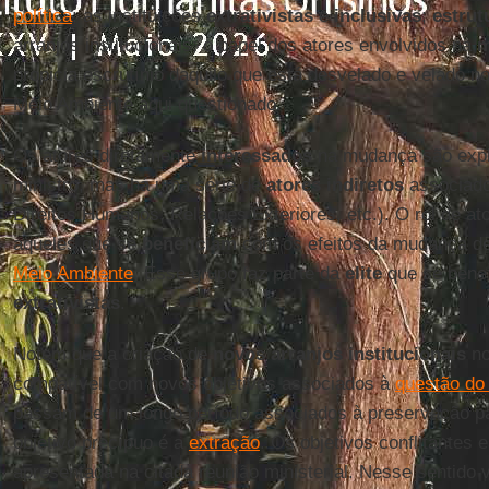
política
; as instituições
extrativistas
e
inclusivas
;
estrut
arranjos institucionais; o papel dos atores envolvidos na
m
propicia escrutínio daquilo que está desvelado e velado n
Meio Ambiente aqui questionado.
Os atores diretamente
interessados
na mudança são expli
ministro, mas há uma série de
atores indiretos
associado
Direitos Humanos, Relações Exteriores, etc.). O rol de ato
aqueles que se
beneficiam
com os efeitos da mudança de
Meio Ambiente
. Esse grupo faz parte da
elite
que se benef
extrativistas
.
Notem que a criação de
novos arranjos institucionais
n
compatível com novos objetivos associados à
questão do
passam de um longo período associados à preservação 
objetivo precípuo é a
extração
. Os objetivos conflitantes 
apresentada na citada reunião ministerial. Nesse sentido