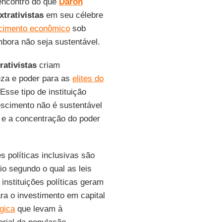
 encontro do que
Daron
xtrativistas
em seu célebre
cimento econômico
sob
mbora não seja sustentável.
rativistas
criam
ueza e poder para as
elites do
 Esse tipo de instituição
scimento não é sustentável
e a concentração do poder
s políticas inclusivas são
io segundo o qual as leis
nstituições políticas geram
ra o investimento em capital
gica
que levam à