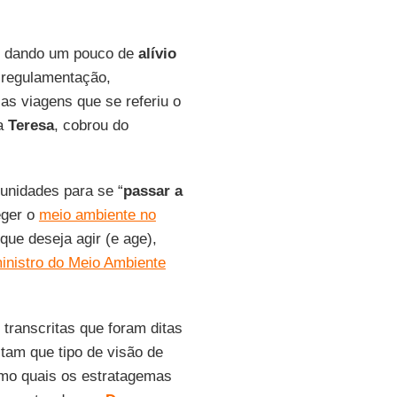
s dando um pouco de
alívio
esregulamentação,
as viagens que se referiu o
da
Teresa
, cobrou do
unidades para se “
passar a
eger o
meio ambiente no
ue deseja agir (e age),
inistro do Meio Ambiente
 transcritas que foram ditas
itam que tipo de visão de
mo quais os estratagemas