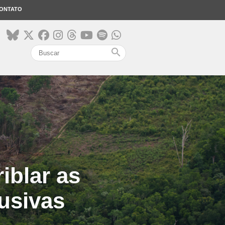
ONTATO
search
iblar as
lusivas