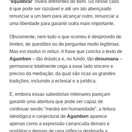
“
equilibrar
” níveis diferentes do bem. Só nesse caso
é que pode ser razoável e até um ato abençoado
renunciar a um bem para alcançar outro, renunciar a
uma liberdade para garantir outra mais importante.
Obviamente, nem tudo o que ocorreu é desprovido de
limites, de questões ou de perguntas muito legítimas.
Mas
est modus in rebus
. A frase que conclui o texto de
Agamben
– tão drástica e, no fundo, tão
desumana
–
permanece totalmente cega a esse lado sincero e
preciso da mediação, da qual são ricas as grandes
tradições, incluindo a eclesial e a jurídica.
E, embora essas sabedorias milenares pareçam
garantir uma abertura que pode ser capaz de
continuar sendo “mestra em humanidade”, a leitura
ideológica e conjectural de
Agamben
aparece
apenas como a expressão carrancuda demais e
nostálgica demais de uma infância destinada a