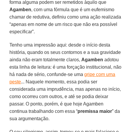
forma alguma podem ser remetidos àquilo que
Agamben
, com uma fórmula que é um eufemismo
chamar de redutiva, definiu como uma ação realizada
“apenas em nome de um risco que não era possível
especificar”.
Tenho uma impressão aqui: desde o início desta
história, quando os seus contornos e a sua gravidade
ainda não eram totalmente claros,
Agamben
adotou
esta linha de leitura: é uma forçação institucional, não
há nada de sério, confunde-se uma
gripe com uma
peste
... Naquele momento, essa podia ser
considerada uma imprudência, mas apenas no início,
como ocorreu com outros, e até se podia deixar
passar. O ponto, porém, é que hoje Agamben
continua trabalhando com essa “
premissa
maior
” da
sua argumentação.
O seu silogismo, assim, tornou-se o mais falacioso e