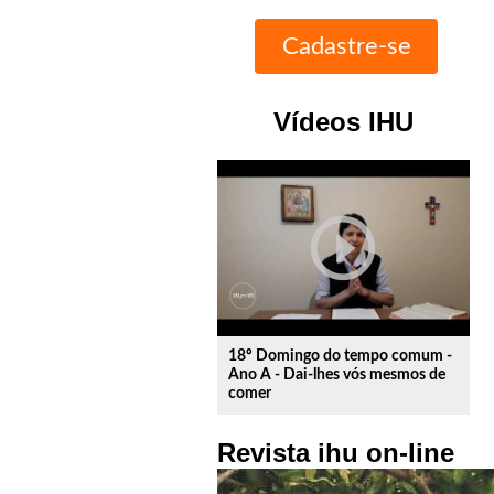
Vídeos IHU
play_circle_outline
18º Domingo do tempo comum -
Ano A - Dai-lhes vós mesmos de
comer
Revista ihu on-line