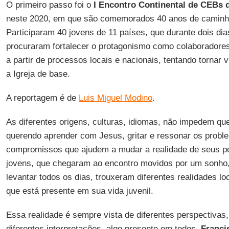
O primeiro passo foi o
I Encontro Continental de CEBs 
neste 2020, em que são comemorados 40 anos de caminha
Participaram 40 jovens de 11 países, que durante dois dia
procuraram fortalecer o protagonismo como colaboradore
a partir de processos locais e nacionais, tentando tornar v
a Igreja de base.
A reportagem é de
Luis Miguel Modino
.
As diferentes origens, culturas, idiomas, não impedem q
querendo aprender com Jesus, gritar e ressonar os probl
compromissos que ajudem a mudar a realidade de seus p
jovens, que chegaram ao encontro movidos por um sonho, 
levantar todos os dias, trouxeram diferentes realidades l
que está presente em sua vida juvenil.
Essa realidade é sempre vista de diferentes perspectivas
diferentes interpretações, algo presente em todos.
Franci