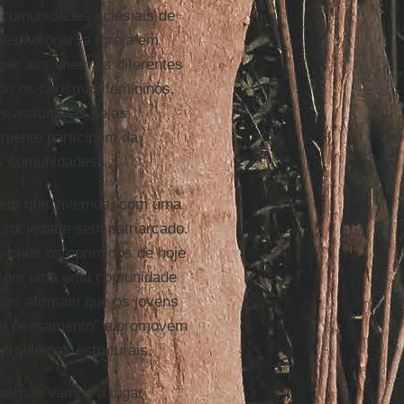
 comunidades eclesiais de
desmoronar. a Igreja em
s que assumem os diferentes
do os carismas femininos,
es assumidas pelas
amente participem da
as comunidades.
 em que vivemos, com uma
 sociedade sem patriarcado.
, onde os oprimidos de hoje
 com uma uma comunidade
 Eles afirmam que os jovens
 um pensamento" e promovem
problemas estruturais.
que não vamos a lugar