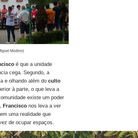
Miguel Modino)
ncisco
é que a unidade
ncia cega. Segundo, a
ica e olhando além do
culto
rior à parte, o que leva a
 comunidade existe um poder
m,
Francisco
nos leva a ver
 em uma realidade que
 vez de ocupar espaços.
hamadas a organizar