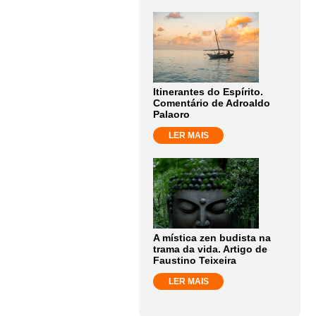
Itinerantes do Espírito.
Comentário de Adroaldo
Palaoro
LER MAIS
A mística zen budista na
trama da vida. Artigo de
Faustino Teixeira
LER MAIS