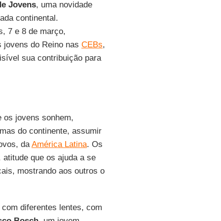
de Jovens
, uma novidade
da continental.
s, 7 e 8 de março,
s jovens do Reino nas
CEBs
,
isível sua contribuição para
ue os jovens sonhem,
emas do continente, assumir
ovos, da
América Latina
. Os
atitude que os ajuda a se
ocais, mostrando aos outros o
, com diferentes lentes, com
sco Bosch
, um jovem