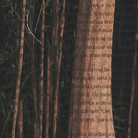
sobre o papel das mulheres na sociedade e na Igreja, nas
base, onde as mulheres mantiveram a fé e não deixaram 
tantos cantos do continente, sendo maioria entre aquele
ministérios. É um bom momento para continuar promoven
exigir um reconhecimento mais expresso de tantas funçõ
mulheres, também pela hierarquia, para que elas definitiv
organização, decisões e orientações mais importantes d
São jovens que sonham com a transformação do sistema
Igreja onde muitas igrejas se encaixam, uma Igreja e uma
Eles querem uma Igreja diversificada com rosto de mulher
não sejam os opressores de amanhã. Os jovens sonham
popular, que trabalha nas áreas política e de vizinhança.
são a consciência da sociedade, que tem "Um coração,
um trabalho em rede com outros atores, para responder a 
Por isso, eles fazem um chamado a acordar, a perceber 