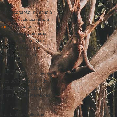
, misericordioso, humano e
litário, revolucionário, o
mum
, um Deus do
stura com todos, em uma
 que é comunidade. São
mar a realidade, que
ida digna, buscar a
 sonham, que mundo desejam
esses sonhos, a partir de
obilização e ajuda a
em uma escuta atenta das
es.
entes também refletiram