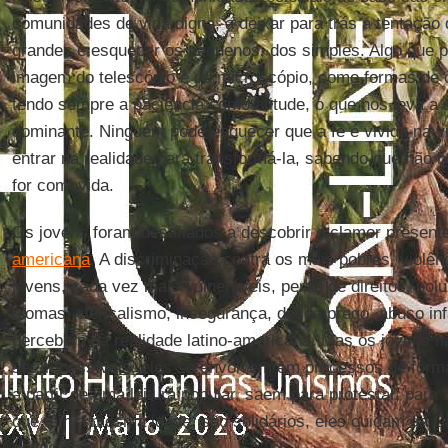
comunidades de vida digna, a deixar para trás a tentação
grandes e esquecer os pequenos, dos simples. Algo que p
imagem do telescópio e do microscópio, como formas de c
tendo sempre a paciência como atitude, o que nos leva a 
dominante. Ninguém pode esquecer que a fé é vivida na vi
entrar na realidade para transformá-la, sabendo que não 
for comovida.
Os jovens foram desafiados a descobrir o clamor present
americana
. A discriminação contra os mais pobres, violên
jovens, cada vez mais vulneráveis, perda de direitos, polu
biomas, clericalismo, insegurança, desemprego, abuso infa
percebem na realidade latino-americana. Mas os jovens n
ser impassíveis, eles se envolvem em processos de for
a partir de uma leitura popular, saem para protestar, para
que têm a mesma idade, são solidários, eles cuidam da