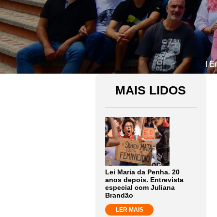
I E
MAIS LIDOS
Lei Maria da Penha. 20
anos depois. Entrevista
especial com Juliana
Brandão
LER MAIS