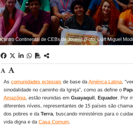
ncontro Continental de CEBs de Jovens (Foto: Luis Miguel Mod
As
comunidades eclesiais
de base da
América Latina
, “ve
sinodalidade no caminho da Igreja”, como as define o
Pap
Amazônia
, estão reunidas em
Guayaquil
,
Equador
. Por 
diferentes níveis, representantes de 15 países são chamado
dos pobres e da
Terra
, buscando ministérios para o cuida
vida digna e da
Casa Comum
.