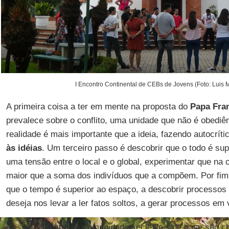
I Encontro Continental de CEBs de Jovens (Foto: Luis 
A primeira coisa a ter em mente na proposta do
Papa Fra
prevalece sobre o conflito, uma unidade que não é obediê
realidade é mais importante que a ideia, fazendo autocrít
às idéias
. Um terceiro passo é descobrir que o todo é supe
uma tensão entre o local e o global, experimentar que na
maior que a soma dos indivíduos que a compõem. Por fi
que o tempo é superior ao espaço, a descobrir processos
deseja nos levar a ler fatos soltos, a gerar processos em
Nesse contexto, as comunidades eclesiais de base são c