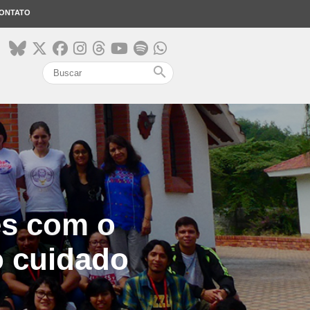
ONTATO
search
es com o
 cuidado