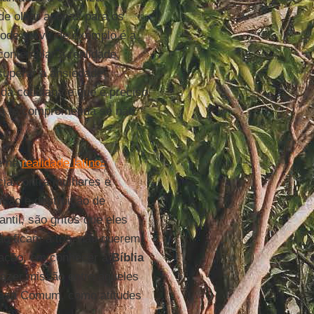
 de olhar apenas para os
ode servir de exemplo é a
ontemplar a realidade,
superar a ansiedade
da cotidiana e que é preciso
há fé comprometida se não
e na
realidade latino-
cia contra mulheres e
ição e destruição de
ntil, são gritos que eles
ão ficam à toa, não querem
mação, em conhecer a
Bíblia
 fazer missão entre aqueles
 Casa Comum, como atitudes