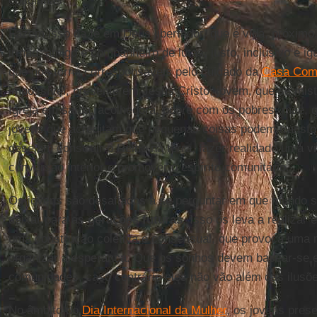
cotidianas.
Fazem isso da fé em Deus libertador, que é vida, próximo
irmão, amigo e companheiro de lutas, justo, inclusivo e igua
que nos torna corresponsáveis pelo cuidado da
Casa Co
impossível, presente em Jesus Cristo, jovem, que se mi
Igreja em saída, acolhedora, pobre com os pobres, mãe,
jovens que acreditam que pequenas coisas podem transfor
desejam construir o Reino na terra, fazer realidade uma v
conversão interior e promover o espírito comunitário.
Os jovens são desafiados a se perguntar em que mundo
deixar para as
gerações futuras
. Isso os leva a realizar 
uma construção coletiva e consensual, que provoca uma m
organizar a esperança. Que os sonhos devem basear-se 
comunidades, caso contrário eles não vão além das ilusõ
No âmbito do
Dia Internacional da Mulher
, os jovens pres