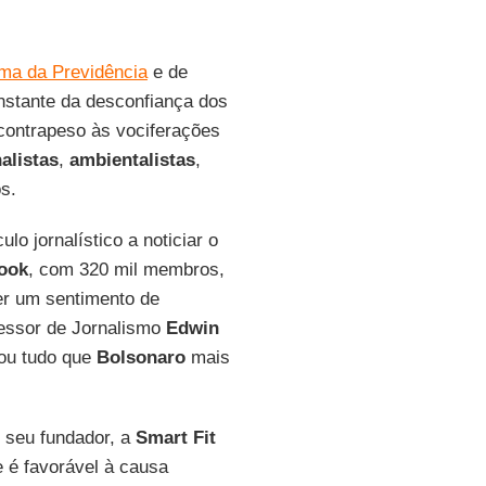
rma da Previdência
e de
nstante da desconfiança dos
 contrapeso às vociferações
nalistas
,
ambientalistas
,
s.
ulo jornalístico a noticiar o
ook
, com 320 mil membros,
er um sentimento de
ofessor de Jornalismo
Edwin
 Sou tudo que
Bolsonaro
mais
o seu fundador, a
Smart
Fit
e é favorável à causa