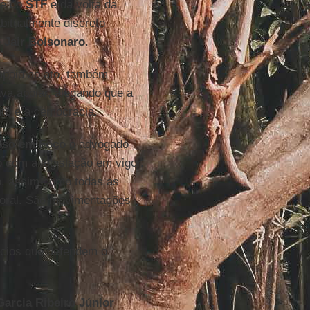
e do
STF
e da volta da
abitualmente discreto
e
Jair
Bolsonaro
.
 apoio ao ato, também
va apoiar, alegando que a
nto e a democracia.
sso
em
Foco
o advogado
o com a legislação em vigor.
ão, assim como todas as
toral. São movimentações
ócios que defendem o
Garcia Ribeiro Júnior