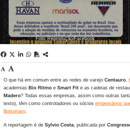
Foto: Reprodução/Facebook
O que há em comum entre as redes de varejo
Centauro
,
academias
Bio
Ritmo
e
Smart
Fit
e as cadeias de resta
Madero
? Todas essas empresas, assim como outras tantas 
texto), têm como controladores ou sócios
empresários que
Bolsonaro
.
A reportagem é de
Sylvio
Costa
, publicada por
Congress