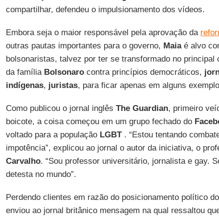
compartilhar, defendeu o impulsionamento dos vídeos.
Embora seja o maior responsável pela aprovação da
refo
outras pautas importantes para o governo,
Maia
é alvo co
bolsonaristas, talvez por ter se transformado no principal
da família
Bolsonaro
contra princípios democráticos,
jor
indígenas
,
juristas
, para ficar apenas em alguns exemplo
Como publicou o jornal inglês
The Guardian
, primeiro veíc
boicote, a coisa começou em um grupo fechado do
Faceb
voltado para a população
LGBT
. “Estou tentando combat
impotência”, explicou ao jornal o autor da iniciativa, o pr
Carvalho
. “Sou professor universitário, jornalista e gay.
detesta no mundo”.
Perdendo clientes em razão do posicionamento político d
enviou ao jornal britânico mensagem na qual ressaltou qu