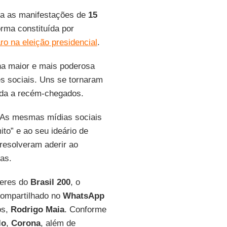
ra as manifestações de
15
orma constituída por
ro na eleição presidencial
.
na maior e mais poderosa
es sociais. Uns se tornaram
ada a recém-chegados.
 As mesmas mídias sociais
to” e ao seu ideário de
resolveram aderir ao
as.
deres do
Brasil 200
, o
compartilhado no
WhatsApp
os,
Rodrigo
Maia
. Conforme
lo
,
Corona
, além de