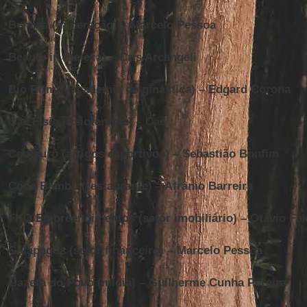
Bemisa (mineração) – Marcelo Pessoa
Beauty’in (beleza) – Cris Arcangeli
Bio Ritmo (academia de ginástica) – Edgard Corona
Cae Fisio (fisioterapia) – Caê
Centauro (artigos esportivos) – Sebastião Bonfim
Coco Bambu (restaurante) – Afrânio Barreira
FKO Empreendimentos (setor imobiliário) – Otávio Fa
Galápagos (setor financeiro) – Marcelo Pessoa
Gazeta do Povo (mídia) – Guilherme Cunha Pereira