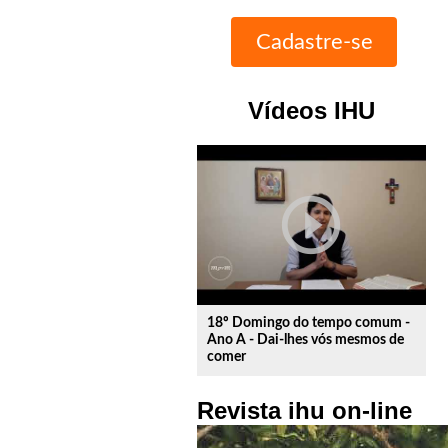
Vídeos IHU
play_circle_outline
18º Domingo do tempo comum -
Ano A - Dai-lhes vós mesmos de
comer
Revista ihu on-line