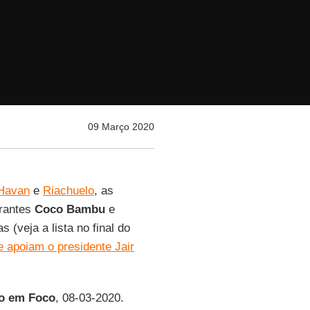
09 Março 2020
Havan
e
Riachuelo
, as
urantes
Coco
Bambu
e
(veja a lista no final do
 apoiam o presidente Jair
o em Foco
, 08-03-2020.