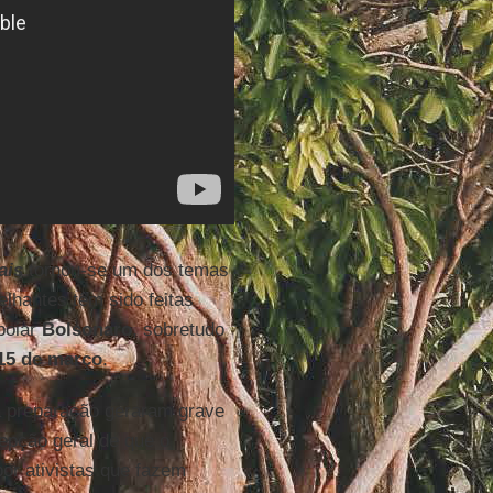
ais
tornou-se um dos temas
elhantes têm sido feitas
poiar
Bolsonaro
, sobretudo
15 de março
.
 preparação geraram grave
cepção geral de que o
por ativistas que fazem