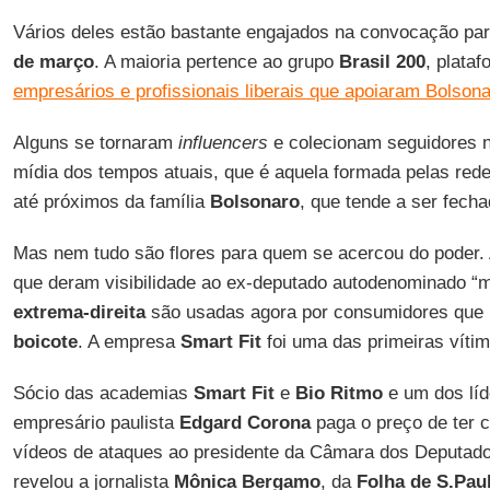
Vários deles estão bastante engajados na convocação pa
de março
. A maioria pertence ao grupo
Brasil 200
, plataf
empresários e profissionais liberais que apoiaram Bolsona
Alguns se tornaram
influencers
e colecionam seguidores 
mídia dos tempos atuais, que é aquela formada pelas red
até próximos da família
Bolsonaro
, que tende a ser fech
Mas nem tudo são flores para quem se acercou do poder.
que deram visibilidade ao ex-deputado autodenominado “mi
extrema-direita
são usadas agora por consumidores que 
boicote
. A empresa
Smart
Fit
foi uma das primeiras vítim
Sócio das academias
Smart
Fit
e
Bio
Ritmo
e um dos lí
empresário paulista
Edgard
Corona
paga o preço de ter 
vídeos de ataques ao presidente da Câmara dos Deputad
revelou a jornalista
Mônica
Bergamo
, da
Folha de S.Pau