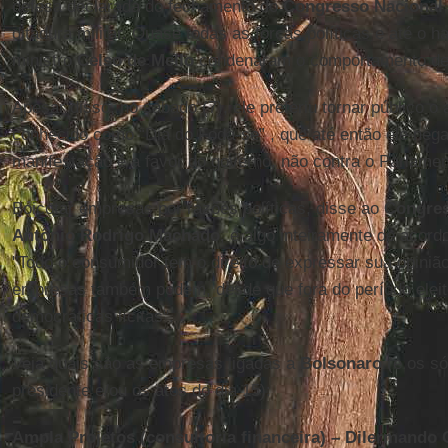
defesa declarada do fechamento do
Congresso
Nacional
ditadura militar. Quase todas as forças políticas e até o h
ministro
Celso de Mello
condenaram o comportamento d
Apesar disso, no sábado (7), ele preferiu tornar público o
conhecido como “Dia do Foda-se” , que até então ele nega
manifestação é a favor do governo, não contra o Parlame
Boicotar empresas por razões políticas, disse ao
Congre
Antônio Rodrigo Machado
, é algo inteiramente de acord
"Todo o consumidor tem o direito de expressar sua opini
empresas também podem, desde que fora do período elei
democráticas lícitas".
Veja quais são as empresas ligadas a
Bolsonaro
(e os s
presidente e/ou os atos do dia 15):
Ampla Projetos (consultoria financeira) – Dilermando 