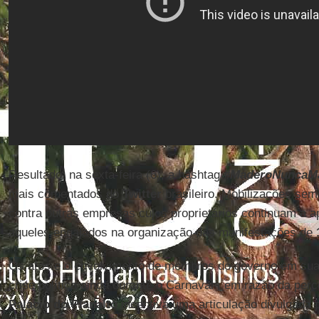
Resultado: na sexta-feira (6), a hashtag
#MaderoNuncaM
mais comentados do
Twitter
brasileiro. Mobilizações sem
contra outras empresas cujos proprietários continuam a a
aqueles engajados na organização das manifestações de
Os atos e o envolvimento de membros do governo em sua
crise política ainda durante o Carnaval , em razão da per
Palácio do Planalto
incentiva uma articulação divulgada 