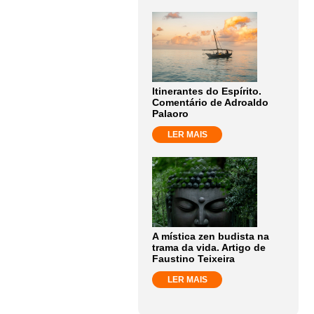
Itinerantes do Espírito.
Comentário de Adroaldo
Palaoro
LER MAIS
A mística zen budista na
trama da vida. Artigo de
Faustino Teixeira
LER MAIS