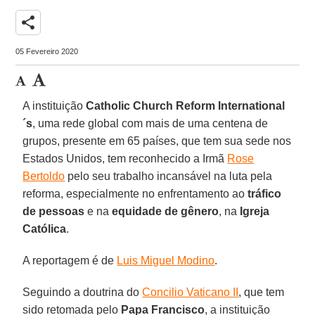
share
05 Fevereiro 2020
A instituição
Catholic Church Reform International
´s
, uma rede global com mais de uma centena de
grupos, presente em 65 países, que tem sua sede nos
Estados Unidos, tem reconhecido a Irmã
Rose
Bertoldo
pelo seu trabalho incansável na luta pela
reforma, especialmente no enfrentamento ao
tráfico
de pessoas
e na
equidade de gênero
, na
Igreja
Católica
.
A reportagem é de
Luis Miguel Modino
.
Seguindo a doutrina do
Concilio Vaticano II
, que tem
sido retomada pelo
Papa Francisco
, a instituição