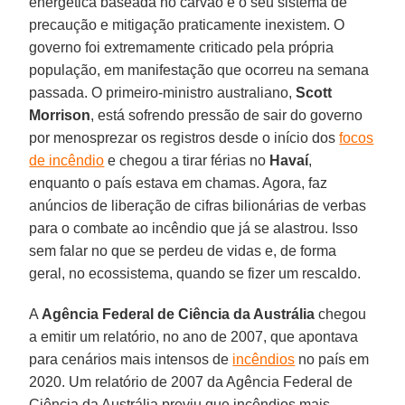
energética baseada no carvão e o seu sistema de
precaução e mitigação praticamente inexistem. O
governo foi extremamente criticado pela própria
população, em manifestação que ocorreu na semana
passada. O primeiro-ministro australiano,
Scott
Morrison
, está sofrendo pressão de sair do governo
por menosprezar os registros desde o início dos
focos
de incêndio
e chegou a tirar férias no
Havaí
,
enquanto o país estava em chamas. Agora, faz
anúncios de liberação de cifras bilionárias de verbas
para o combate ao incêndio que já se alastrou. Isso
sem falar no que se perdeu de vidas e, de forma
geral, no ecossistema, quando se fizer um rescaldo.
A
Agência Federal de Ciência da Austrália
chegou
a emitir um relatório, no ano de 2007, que apontava
para cenários mais intensos de
incêndios
no país em
2020. Um relatório de 2007 da Agência Federal de
Ciência da Austrália previu que incêndios mais