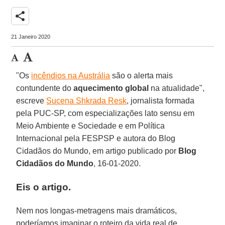
share
21 Janeiro 2020
"Os
incêndios na Austrália
são o alerta mais
contundente do
aquecimento
global
na atualidade",
escreve
Sucena Shkrada Resk
, jornalista formada
pela PUC-SP, com especializações lato sensu em
Meio Ambiente e Sociedade e em Política
Internacional pela FESPSP e autora do Blog
Cidadãos do Mundo, em artigo publicado por
Blog
Cidadãos do Mundo
, 16-01-2020.
Eis o artigo.
Nem nos longas-metragens mais dramáticos,
poderíamos imaginar o roteiro da vida real de