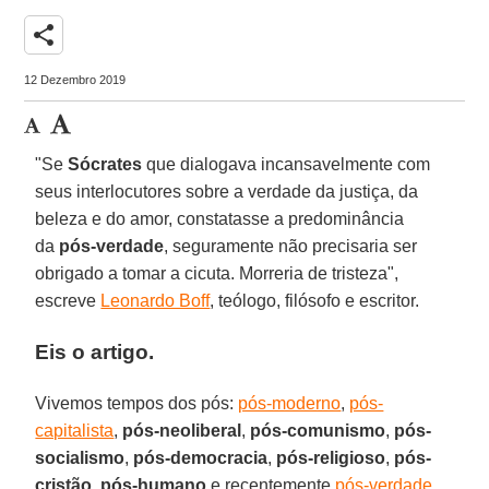
share
12 Dezembro 2019
"Se
Sócrates
que dialogava incansavelmente com
seus interlocutores sobre a verdade da justiça, da
beleza e do amor, constatasse a predominância
da
pós-verdade
, seguramente não precisaria ser
obrigado a tomar a cicuta. Morreria de tristeza",
escreve
Leonardo Boff
, teólogo, filósofo e escritor.
Eis o artigo.
Vivemos tempos dos pós:
pós-moderno
,
pós-
capitalista
,
pós-neoliberal
,
pós-comunismo
,
pós-
socialismo
,
pós-democracia
,
pós-religioso
,
pós-
cristão
,
pós-humano
e recentemente
pós-verdade
.